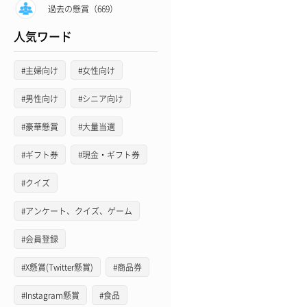
過去の懸賞（669）
人気ワード
#主婦向け
#女性向け
#男性向け
#シニア向け
#豪華懸賞
#大量当選
#ギフト券
#現金・ギフト券
#クイズ
#アンケート、クイズ、ゲーム
#会員登録
#X懸賞(Twitter懸賞)
#商品券
#Instagram懸賞
#食品