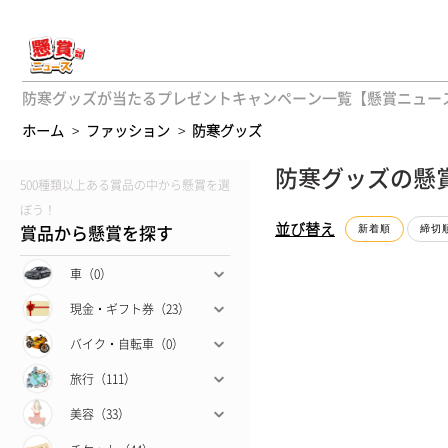
防寒グッズが当たるプレゼントキャンペーン一覧【懸賞ニュー
ホーム
>
ファッション
>
防寒グッズ
防寒グッズの懸
500種類以上ある賞品の中から懸賞を選
ぼう！
並び替え
賞品から懸賞を探す
新着順
締切
車（0）
現金・ギフト券（23）
バイク・自転車（0）
旅行（111）
美容（33）