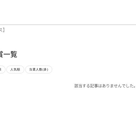
ス】
賞一覧
順
人気順
当選人数(多)
該当する記事はありませんでした