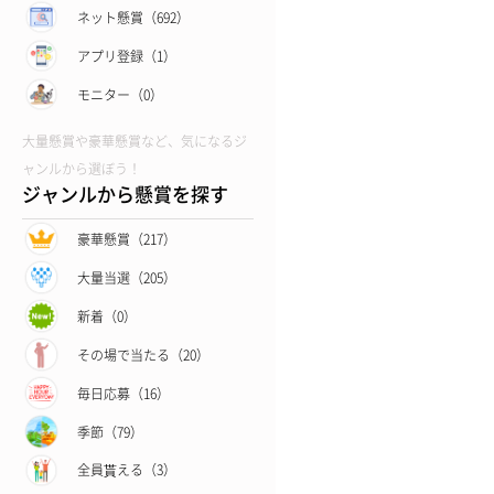
ネット懸賞（692）
アプリ登録（1）
モニター（0）
大量懸賞や豪華懸賞など、気になるジ
ャンルから選ぼう！
ジャンルから懸賞を探す
豪華懸賞（217）
大量当選（205）
新着（0）
その場で当たる（20）
毎日応募（16）
季節（79）
全員貰える（3）