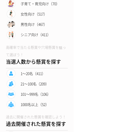
子育て・育児向け（70）
女性向け（517）
男性向け（467）
シニア向け（411）
高確率で当たる懸賞や穴場懸賞を狙っ
て選ぼう！
当選人数から懸賞を探す
1〜20名（411）
21〜100名（209）
101〜999名（106）
1000名以上（52）
過去に開催された懸賞を確認しよう！
過去開催された懸賞を探す