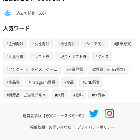
過去の懸賞（669）
人気ワード
#主婦向け
#女性向け
#男性向け
#シニア向け
#豪華懸賞
#大量当選
#ギフト券
#現金・ギフト券
#クイズ
#アンケート、クイズ、ゲーム
#会員登録
#X懸賞(Twitter懸賞)
#商品券
#Instagram懸賞
#食品
#LINE懸賞
#特産品・ご当地グルメ
#旅行
#飲料
#旅行券
運営者情報【懸賞ニュース公式SNS】
掲載依頼・お問い合わせ
プライバシーポリシー