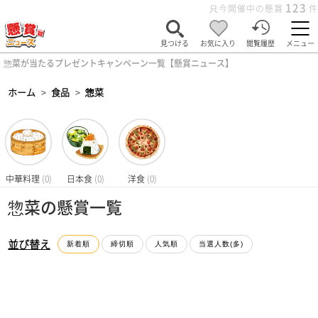
123
只今開催中の懸賞
件
見つける
お気に入り
閲覧履歴
メニュー
惣菜が当たるプレゼントキャンペーン一覧【懸賞ニュース】
ホーム
>
食品
>
惣菜
中華料理
(0)
日本食
(0)
洋食
(0)
惣菜の懸賞一覧
並び替え
新着順
締切順
人気順
当選人数(多)