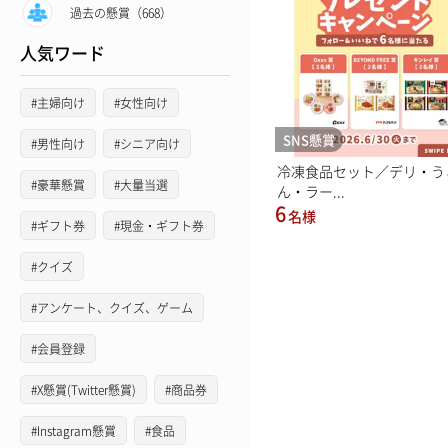
過去の懸賞（668）
人気ワード
#主婦向け
#女性向け
SNS懸賞
#男性向け
#シニア向け
冷凍食品セット／デリ・う
#豪華懸賞
#大量当選
ん・ラー...
6
名様
#ギフト券
#現金・ギフト券
#クイズ
#アンケート、クイズ、ゲーム
#会員登録
#X懸賞(Twitter懸賞)
#商品券
#Instagram懸賞
#食品