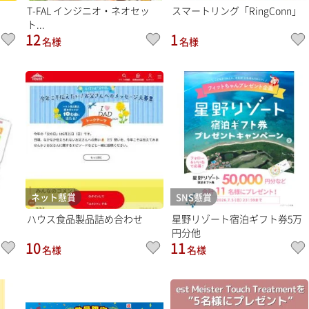
T-FAL インジニオ・ネオセッ
スマートリング「RingConn」
ト...
12
1
名様
名様
ネット懸賞
SNS懸賞
ハウス食品製品詰め合わせ
星野リゾート宿泊ギフト券5万
円分他
10
11
名様
名様