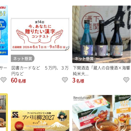
ネット懸賞
ネット懸賞
サー
図書カードなど ５万円、３万
下関酒造「蔵人の自慢酒×海響
円など
純米大...
60
3
名様
名様