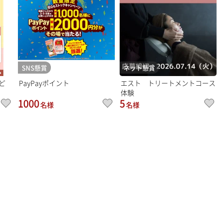
SNS懸賞
ネット懸賞
ど
PayPayポイント
エスト トリートメントコース
体験
1000
5
名様
名様