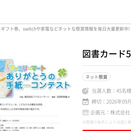
フト券、switchや家電などホットな懸賞情報を毎日大量更新中!
図書カード
ネット懸賞
当選人数：
45
名
締切：2026年09
企画元：株式会社
※懸賞の条件により当選人