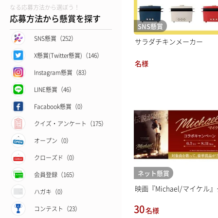
なる応募方法から選ぼう！
応募方法から懸賞を探す
SNS懸賞
SNS懸賞（252）
サラダチキンメーカー
X懸賞(Twitter懸賞)（146）
名様
Instagram懸賞（83）
LINE懸賞（46）
Facabook懸賞（0）
クイズ・アンケート（175）
オープン（0）
クローズド（0）
ネット懸賞
会員登録（165）
映画『Michael/マイケル』グ
ハガキ（0）
30
コンテスト（23）
名様