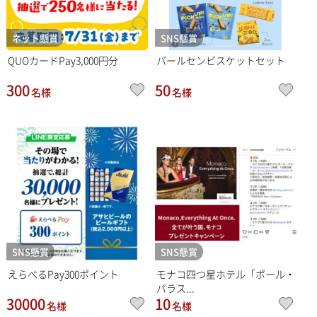
ネット懸賞
SNS懸賞
QUOカードPay3,000円分
バールセンビスケットセット
300
50
名様
名様
SNS懸賞
SNS懸賞
えらべるPay300ポイント
モナコ四つ星ホテル「ポール・
パラス...
30000
10
名様
名様