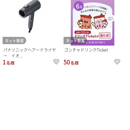
ネット懸賞
ネット懸賞
パナソニックヘアードライヤ
ゴンチャドリンクTicket
ー イオ...
1
50
名様
名様