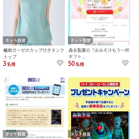
ネット懸賞
ネット懸賞
楊柳ガーゼのカップ付きタンク
森永製菓の『おみそ汁もう一杯
ギフト...
トップ
3
50
名様
名様
ネット懸賞
ネット懸賞