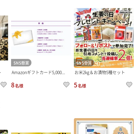
SNS懸賞
SNS懸賞
ト
Amazonギフトカード5,000...
お米2kg＆お漬物5種セット
8
5
名様
名様
賞