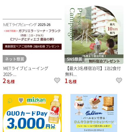
ネット懸賞
SNS懸賞
METライブビューイング
【最大3名様宿泊可】1泊2食付
2025-...
無料...
2
1
名様
名様