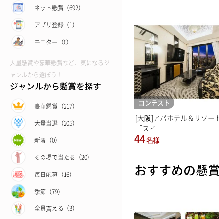
ネット懸賞（692）
アプリ登録（1）
モニター（0）
大量懸賞や豪華懸賞など、気になるジ
ャンルから選ぼう！
ジャンルから懸賞を探す
コンテスト
豪華懸賞（217）
[大阪]アパホテル＆リゾー
大量当選（205）
「スイ...
44
名様
新着（0）
その場で当たる（20）
おすすめの懸
毎日応募（16）
季節（79）
全員貰える（3）