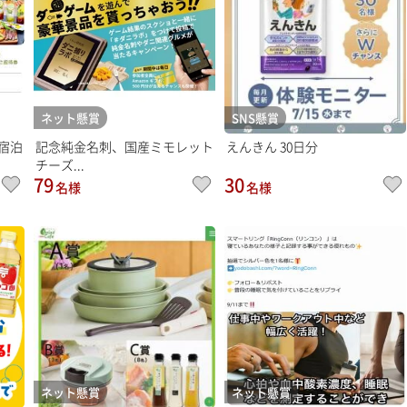
ネット懸賞
SNS懸賞
ア宿泊
記念純金名刺、国産ミモレット
えんきん 30日分
チーズ...
79
30
名様
名様
ネット懸賞
ネット懸賞