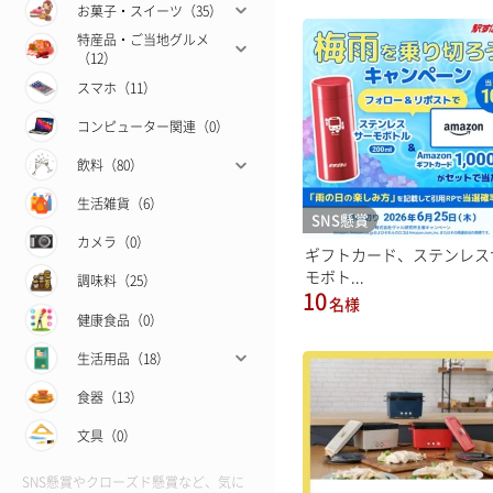
お菓子・スイーツ（35）
特産品・ご当地グルメ
（12）
スマホ（11）
コンピューター関連（0）
飲料（80）
生活雑貨（6）
SNS懸賞
カメラ（0）
ギフトカード、ステンレス
モボト...
調味料（25）
10
名様
健康食品（0）
生活用品（18）
食器（13）
文具（0）
SNS懸賞やクローズド懸賞など、気に