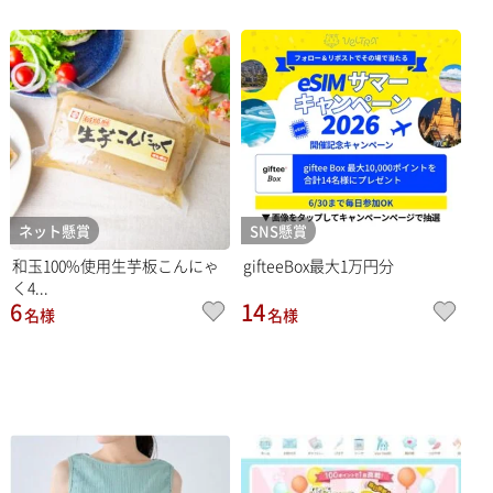
ネット懸賞
SNS懸賞
和玉100%使用生芋板こんにゃ
gifteeBox最大1万円分
く4...
6
14
名様
名様