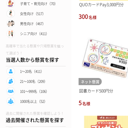
子育て・育児向け（70）
QUOカードPay3,000円分
女性向け（517）
300
名様
男性向け（467）
シニア向け（411）
高確率で当たる懸賞や穴場懸賞を狙っ
て選ぼう！
当選人数から懸賞を探す
1〜20名（411）
21〜100名（209）
ネット懸賞
図書カード500円分
101〜999名（106）
5
1000名以上（52）
名様
過去に開催された懸賞を確認しよう！
過去開催された懸賞を探す