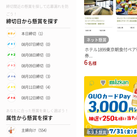
締切間近の懸賞を探して応募漏れを防
ごう！
締切日から懸賞を探す
本日締切（1）
ネット懸賞
08月07日締切（0）
ホテル1899東京朝食付ペ
券...
08月08日締切（0）
6
名様
08月09日締切（0）
08月10日締切（3）
08月11日締切（4）
08月12日締切（0）
あなたに合った懸賞を楽しく選ぼう！
属性から懸賞を探す
主婦向け（554）
ネット懸賞