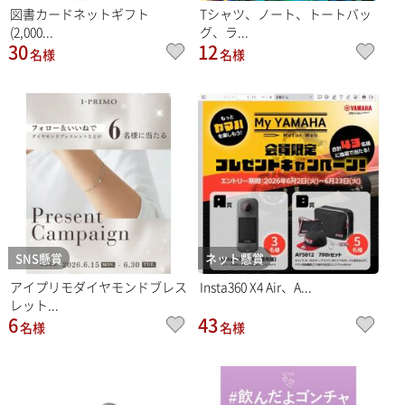
図書カードネットギフト
Tシャツ、ノート、トートバッ
(2,000...
グ、ラ...
30
12
名様
名様
SNS懸賞
ネット懸賞
アイプリモダイヤモンドブレス
Insta360 X4 Air、A...
レット...
6
43
名様
名様