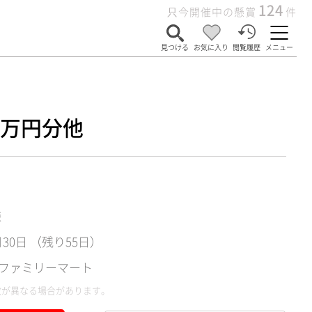
124
只今開催中の懸賞
件
見つける
お気に入り
閲覧履歴
メニュー
5万円分他
様
月30日 （残り55日）
ファミリーマート
数が異なる場合があります。