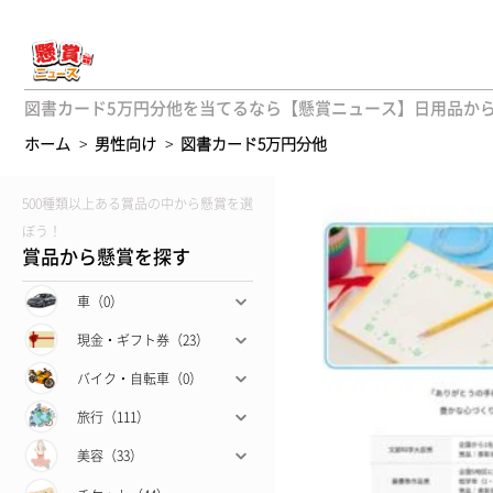
図書カード5万円分他を当てるなら【懸賞ニュース】日用品からギ
ホーム
>
男性向け
>
図書カード5万円分他
500種類以上ある賞品の中から懸賞を選
ぼう！
賞品から懸賞を探す
車（0）
現金・ギフト券（23）
バイク・自転車（0）
旅行（111）
美容（33）