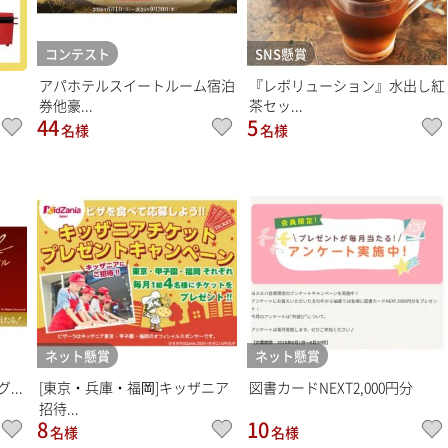
コンテスト
SNS懸賞
アパホテルスイートルーム宿泊
『レボリューション』水出し紅
券他豪...
茶セッ...
44
5
名様
名様
ネット懸賞
ネット懸賞
...
[東京・兵庫・福岡]キッザニア
図書カードNEXT2,000円分
招待...
8
10
名様
名様