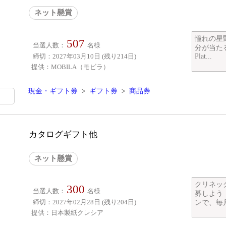
ネット懸賞
憧れの星野
507
当選人数：
名様
分が当たる
締切：2027年03月10日 (残り214日)
Plat...
提供：MOBILA（モビラ）
現金・ギフト券
>
ギフト券
>
商品券
カタログギフト他
ネット懸賞
クリネッ
300
当選人数：
名様
募しよう
締切：2027年02月28日 (残り204日)
ンで、毎月
提供：日本製紙クレシア