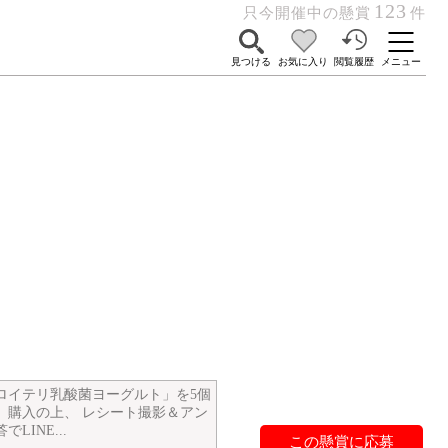
123
只今開催中の懸賞
件
見つける
お気に入り
閲覧履歴
メニュー
ロイテリ乳酸菌ヨーグルト」を5個
）購入の上、 レシート撮影＆アン
LINE...
この懸賞に応募