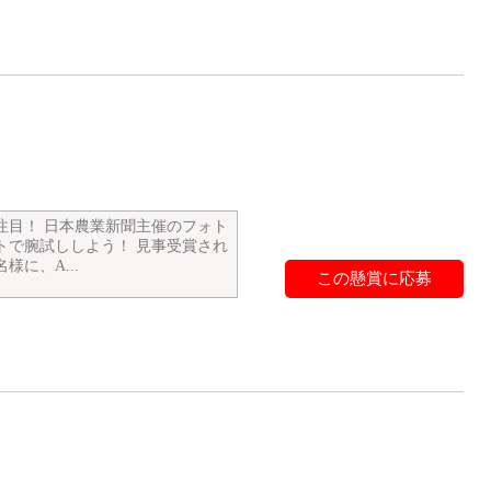
注目！ 日本農業新聞主催のフォト
トで腕試ししよう！ 見事受賞され
様に、A...
この懸賞に応募