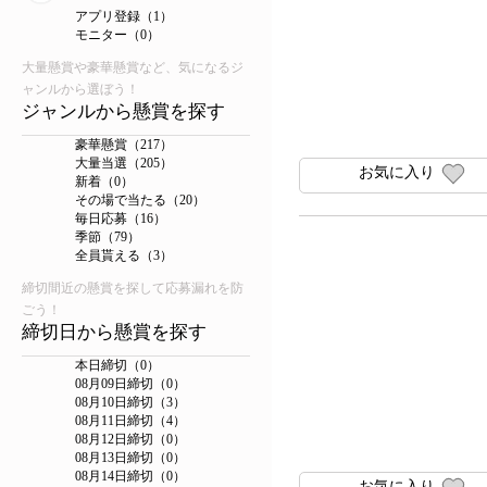
アプリ登録（1）
モニター（0）
大量懸賞や豪華懸賞など、気になるジ
ャンルから選ぼう！
ジャンルから懸賞を探す
豪華懸賞（217）
大量当選（205）
お気に入り
新着（0）
その場で当たる（20）
毎日応募（16）
季節（79）
全員貰える（3）
締切間近の懸賞を探して応募漏れを防
ごう！
締切日から懸賞を探す
本日締切（0）
08月09日締切（0）
08月10日締切（3）
08月11日締切（4）
08月12日締切（0）
08月13日締切（0）
08月14日締切（0）
お気に入り