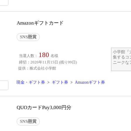
Amazonギフトカード
SNS懸賞
小学館『
180
当選人数：
名様
集するコ
締切：2026年11月15日 (残り99日)
ニークなア
提供：株式会社小学館
現金・ギフト券
>
ギフト券
>
Amazonギフト券
QUOカードPay3,000円分
SNS懸賞