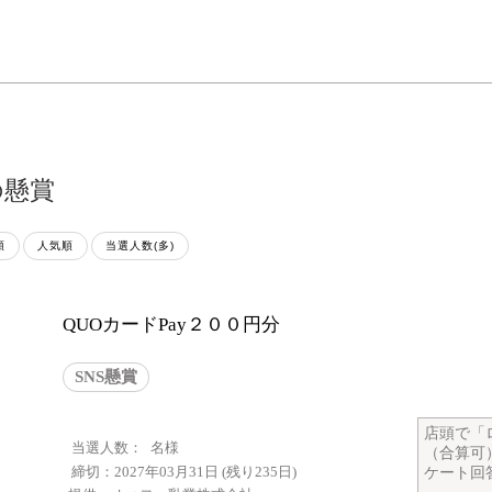
の懸賞
順
人気順
当選人数(多)
QUOカードPay２００円分
SNS懸賞
店頭で「
当選人数：
名様
（合算可
締切：2027年03月31日 (残り235日)
ケート回答で