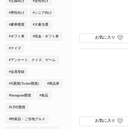
#主婦向け
#女性向け
#男性向け
#シニア向け
#豪華懸賞
#大量当選
#ギフト券
#現金・ギフト券
お気に入り
#クイズ
#アンケート、クイズ、ゲーム
#会員登録
#X懸賞(Twitter懸賞)
#商品券
#Instagram懸賞
#食品
#LINE懸賞
#特産品・ご当地グルメ
お気に入り