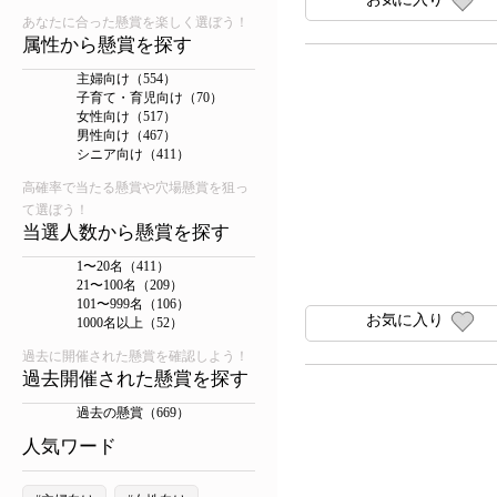
あなたに合った懸賞を楽しく選ぼう！
属性から懸賞を探す
主婦向け（554）
子育て・育児向け（70）
女性向け（517）
男性向け（467）
シニア向け（411）
高確率で当たる懸賞や穴場懸賞を狙っ
て選ぼう！
当選人数から懸賞を探す
1〜20名（411）
21〜100名（209）
101〜999名（106）
お気に入り
1000名以上（52）
過去に開催された懸賞を確認しよう！
過去開催された懸賞を探す
過去の懸賞（669）
人気ワード