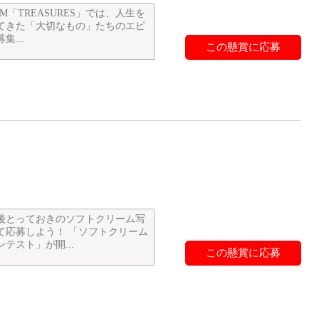
 FM「TREASURES」では、人生を
てきた「大切なもの」たちのエピ
集...
この懸賞に応募
後とっておきのソフトクリーム写
て応募しよう！ 「ソフトクリーム
テスト」が開...
この懸賞に応募