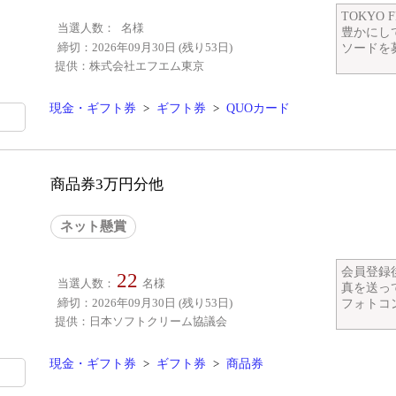
TOKYO
当選人数：
名様
豊かにし
締切：2026年09月30日 (残り53日)
ソードを募
提供：株式会社エフエム東京
現金・ギフト券
>
ギフト券
>
QUOカード
商品券3万円分他
ネット懸賞
会員登録
22
当選人数：
名様
真を送っ
締切：2026年09月30日 (残り53日)
フォトコン
提供：日本ソフトクリーム協議会
現金・ギフト券
>
ギフト券
>
商品券