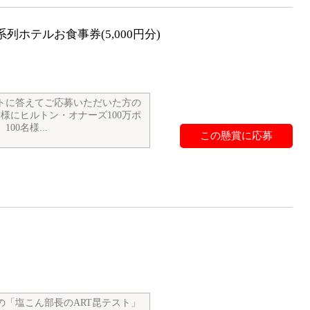
ホテルお食事券(5,000円分)
トに答えてご応募いただいた方の
名様にヒルトン・オナーズ100万ポ
00名様...
この懸賞に応募
の「塩こん部長のART昆テスト」