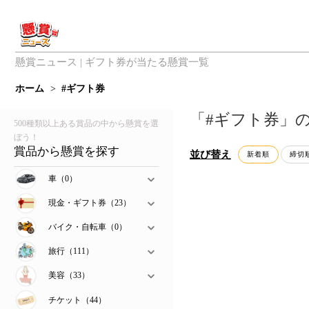
懸賞ニュース | ギフト券が当たる懸賞一覧
ホーム
>
#ギフト券
「#ギフト券」
500種類以上ある賞品の中から懸賞を選
ぼう！
賞品から懸賞を探す
並び替え
新着順
締切
車（0）
現金・ギフト券（23）
バイク・自転車（0）
旅行（111）
美容（33）
チケット（44）