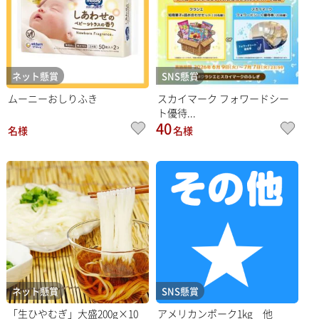
ネット懸賞
SNS懸賞
ムーニーおしりふき
スカイマーク フォワードシー
ト優待...
40
名様
名様
ネット懸賞
SNS懸賞
「生ひやむぎ」大盛200g×10
アメリカンポーク1kg 他