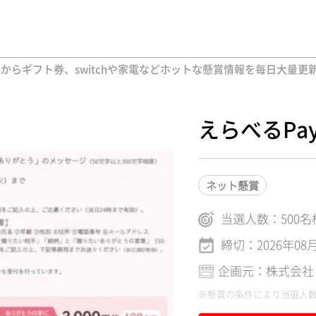
品からギフト券、switchや家電などホットな懸賞情報を毎日大量更新
えらべるPay
ネット懸賞
当選人数：
500
名
締切：2026年08
企画元：株式会社
※懸賞の条件により当選人