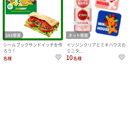
SNS懸賞
ネット懸賞
シールブックサンドイッチを作
イソジンクリアとミキハウスの
ろう！
ミニタ...
10
名様
名様