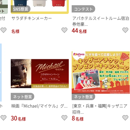
SNS懸賞
コンテスト
食付
サラダチキンメーカー
アパホテルスイートルーム宿泊
券他豪...
44
名様
名様
ネット懸賞
ネット懸賞
ト
映画『Michael/マイケル』グ...
[東京・兵庫・福岡]キッザニア
招待...
30
8
名様
名様