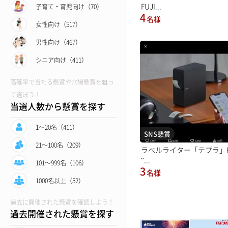
FUJI...
子育て・育児向け（70）
4
名様
女性向け（517）
男性向け（467）
シニア向け（411）
高確率で当たる懸賞や穴場懸賞を狙っ
て選ぼう！
当選人数から懸賞を探す
1〜20名（411）
SNS懸賞
21〜100名（209）
ラベルライター「テプラ」P
“...
101〜999名（106）
3
名様
1000名以上（52）
過去に開催された懸賞を確認しよう！
過去開催された懸賞を探す