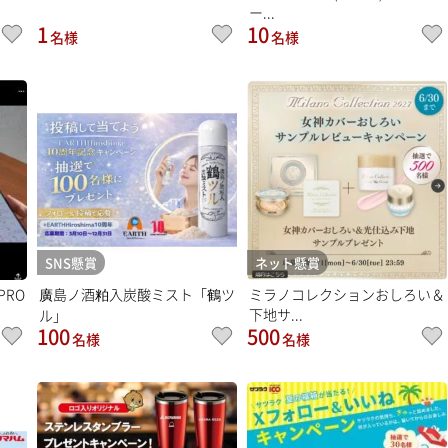
ー...
1
10
名様
名様
SNS懸賞
ネット懸賞
RO
廣島ノ酒粕入炭酸ミスト「鶴ツ
ミラノコレクションおしろい＆
下地サ...
ル」
100
500
名様
名様