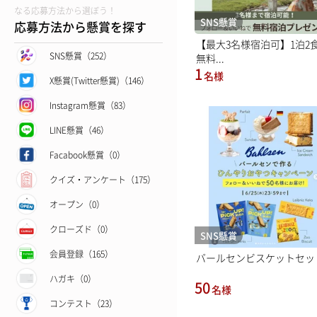
なる応募方法から選ぼう！
SNS懸賞
応募方法から懸賞を探す
【最大3名様宿泊可】1泊2
SNS懸賞（252）
無料...
1
名様
X懸賞(Twitter懸賞)（146）
Instagram懸賞（83）
LINE懸賞（46）
Facabook懸賞（0）
クイズ・アンケート（175）
オープン（0）
クローズド（0）
SNS懸賞
会員登録（165）
バールセンビスケットセッ
ハガキ（0）
50
名様
コンテスト（23）