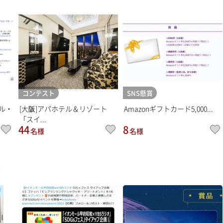
コンテスト
SNS懸賞
ル・
[大阪]アパホテル＆リゾート
Amazonギフトカード5,000...
「スイ...
44
8
名様
名様
賞