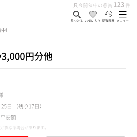
123
只今開催中の懸賞
件
見つける
お気に入り
閲覧履歴
メニュー
中!
3,000円分他
様
月25日 （残り17日）
 平安閣
数が異なる場合があります。