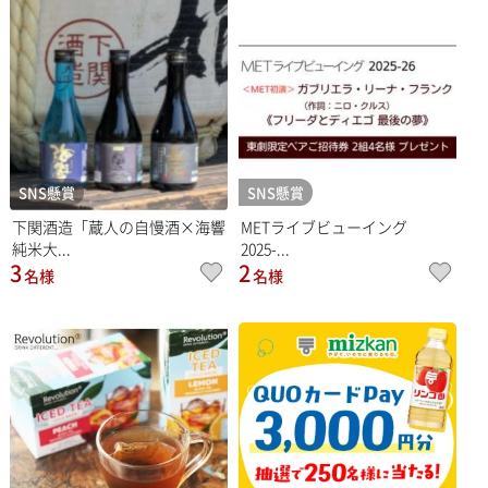
SNS懸賞
SNS懸賞
下関酒造「蔵人の自慢酒×海響
METライブビューイング
純米大...
2025-...
3
2
名様
名様