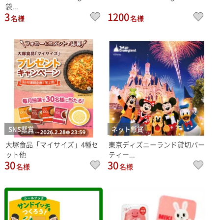
袋...
3
1200
名様
名様
SNS懸賞
ネット懸賞
大塚食品「マイサイズ」4種セ
東京ディズニーランド貸切パー
ット他
ティー...
30
30
名様
名様