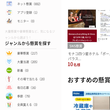
ネット懸賞（692）
アプリ登録（1）
モニター（0）
大量懸賞や豪華懸賞など、気になるジ
ャンルから選ぼう！
ジャンルから懸賞を探す
SNS懸賞
モナコ四つ星ホテル「ポー
豪華懸賞（217）
パラス...
大量当選（205）
10
名様
新着（0）
おすすめの懸
その場で当たる（20）
毎日応募（16）
季節（79）
全員貰える（3）