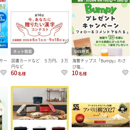
ネット懸賞
SNS懸賞
サー
図書カードなど ５万円、３万
海苔チップス「Bumpy」わさ
円など
び塩...
60
10
名様
名様