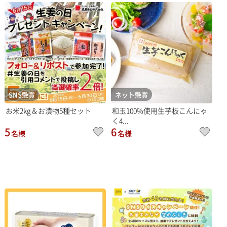
SNS懸賞
ネット懸賞
お米2kg＆お漬物5種セット
和玉100%使用生芋板こんにゃ
く4...
5
6
名様
名様