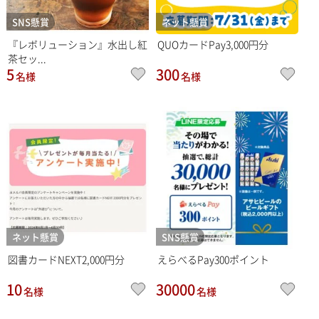
SNS懸賞
ネット懸賞
『レボリューション』水出し紅
QUOカードPay3,000円分
茶セッ...
5
300
名様
名様
ネット懸賞
SNS懸賞
図書カードNEXT2,000円分
えらべるPay300ポイント
10
30000
名様
名様