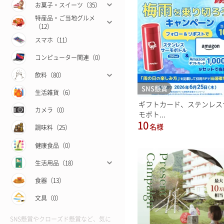
お菓子・スイーツ（35）
特産品・ご当地グルメ
（12）
スマホ（11）
コンピューター関連（0）
飲料（80）
SNS懸賞
生活雑貨（6）
ギフトカード、ステンレス
カメラ（0）
モボト...
10
名様
調味料（25）
健康食品（0）
生活用品（18）
食器（13）
文具（0）
SNS懸賞やクローズド懸賞など、気に