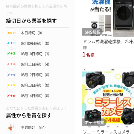
締切間近の懸賞を探して応募漏れを防
ごう！
締切日から懸賞を探す
SNS懸賞
本日締切（0）
ドラム式洗濯乾燥機、冷凍
08月09日締切（0）
庫
1
08月10日締切（3）
名様
08月11日締切（4）
08月12日締切（0）
08月13日締切（0）
08月14日締切（0）
あなたに合った懸賞を楽しく選ぼう！
属性から懸賞を探す
ネット懸賞
主婦向け（554）
ソニー ミラーレスカメラ、