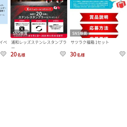
SNS懸賞
SNS懸賞
イベ
浦和レッズステンレスタンブラ
サツラク福箱 1セット
ー
20
30
名様
名様