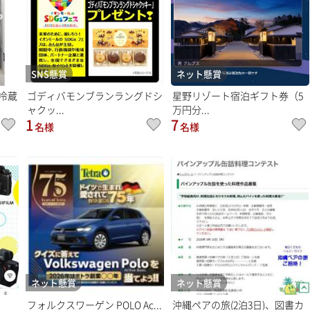
SNS懸賞
ネット懸賞
冷蔵
ゴディバモンブランラングドシ
星野リゾート宿泊ギフト券（5
ャクッ...
万円分...
1
7
名様
名様
ネット懸賞
ネット懸賞
フォルクスワーゲン POLO Ac...
沖縄ペアの旅(2泊3日)、図書カ