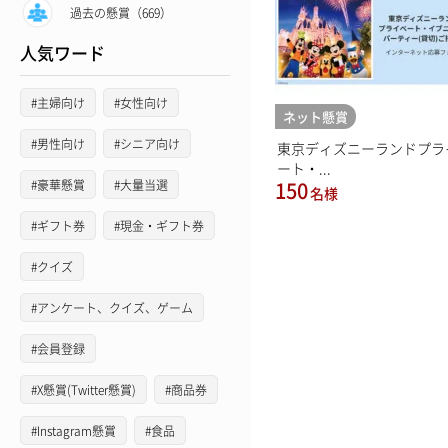
過去の懸賞（669）
人気ワード
#主婦向け
#女性向け
ネット懸賞
#男性向け
#シニア向け
東京ディズニーランドプラ
ート・...
#豪華懸賞
#大量当選
150
名様
#ギフト券
#現金・ギフト券
#クイズ
#アンケート、クイズ、ゲーム
#会員登録
#X懸賞(Twitter懸賞)
#商品券
#Instagram懸賞
#食品