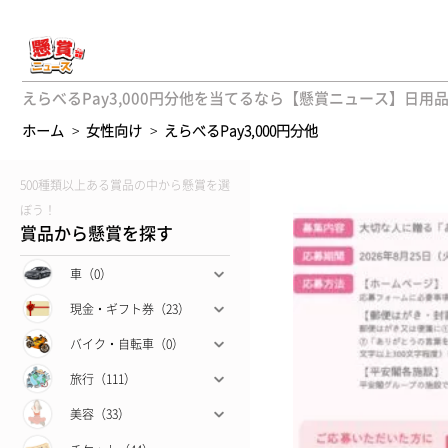
えらべるPay3,000円分他を当てるなら【懸賞ニュース】日用
ホーム
>
女性向け
>
えらべるPay3,000円分他
500種類以上ある賞品の中から懸賞を選
ぼう！
賞品から懸賞を探す
車（0）
現金・ギフト券（23）
バイク・自転車（0）
旅行（111）
美容（33）