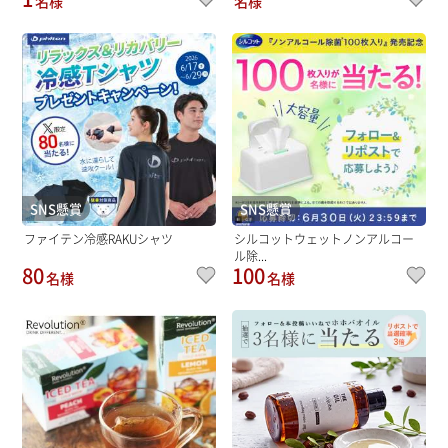
名様
名様
SNS懸賞
SNS懸賞
ファイテン冷感RAKUシャツ
シルコットウェットノンアルコー
ル除...
80
100
名様
名様