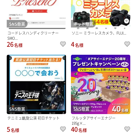
SNS懸賞
ネット懸賞
コードレスハンディクリーナー
ソニー ミラーレスカメラ、FUJI...
SMO...
26
4
名様
名様
SNS懸賞
SNS懸賞
テニミュ凱旋公演 初日チケット
フルッタアサイーエナジー
195g×...
5
40
名様
名様