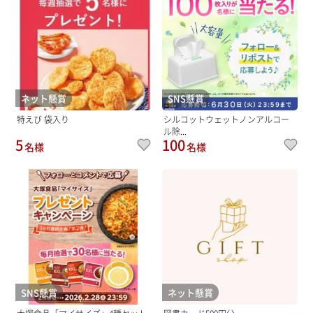
ネット懸賞
SNS懸賞
特えび 袋入り
シルコットウェットノンアルコー
ル除...
5
100
名様
名様
SNS懸賞
ネット懸賞