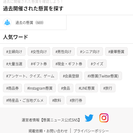
過去に開催された懸賞を確認しよう！
過去開催された懸賞を探す
過去の懸賞（669）
人気ワード
#主婦向け
#女性向け
#男性向け
#シニア向け
#豪華懸賞
#大量当選
#ギフト券
#現金・ギフト券
#クイズ
#アンケート、クイズ、ゲーム
#会員登録
#X懸賞(Twitter懸賞)
#商品券
#Instagram懸賞
#食品
#LINE懸賞
#旅行
#特産品・ご当地グルメ
#飲料
#旅行券
運営者情報【懸賞ニュース公式SNS】
掲載依頼・お問い合わせ
プライバシーポリシー