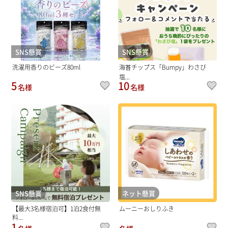
SNS懸賞
SNS懸賞
洗濯用香りのビーズ80ml
海苔チップス「Bumpy」わさび
塩...
5
10
名様
名様
SNS懸賞
ネット懸賞
【最大3名様宿泊可】1泊2食付無
ムーニーおしりふき
料...
1