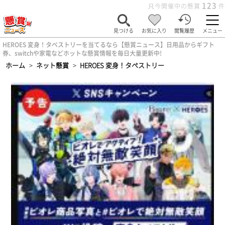
123
只今開催中の懸賞
件
見つける
お気に入り
閲覧履歴
メニュー
HEROES 変身！タペストリーを当てるなら【懸賞ニュース】日用品からギフト
券、switchや家電などホットな懸賞情報を毎日大量更新中!
ホーム
>
ネット懸賞
>
HEROES 変身！タペストリー