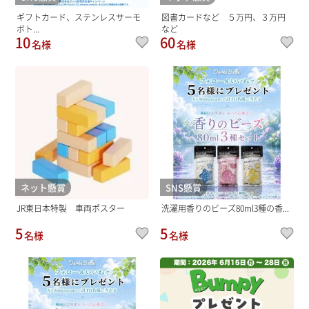
ギフトカード、ステンレスサーモ
図書カードなど ５万円、３万円
ボト...
など
10
60
名様
名様
ネット懸賞
SNS懸賞
JR東日本特製 車両ポスター
洗濯用香りのビーズ80ml3種の香...
5
5
名様
名様