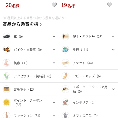
20
19
名様
名様
500種類以上ある賞品の中から懸賞を選ぼう！
賞品から懸賞を探す
車（0）
現金・ギフト券（23）
バイク・自転車（0）
旅行（111）
美容（33）
チケット（44）
アクセサリー・腕時計（0）
ベビー・キッズ（6）
スポーツ・アウトドア用
おもちゃ（12）
品（5）
ポイント・クーポン
インテリア（0）
（55）
ファッション（31）
オフィス用品（0）