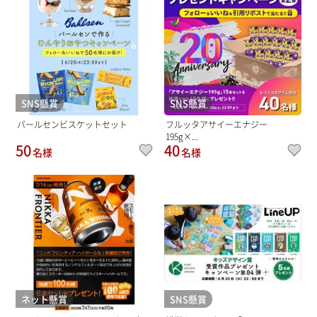
SNS懸賞
SNS懸賞
バールセンビスケットセット
フルッタアサイーエナジー
195g×...
50
40
名様
名様
ネット懸賞
SNS懸賞