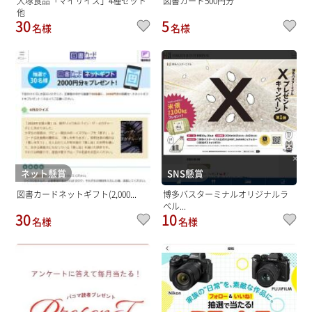
大塚食品「マイサイズ」4種セット
図書カード500円分
他
30
5
名様
名様
ネット懸賞
SNS懸賞
図書カードネットギフト(2,000...
博多バスターミナルオリジナルラ
ベル...
30
10
名様
名様