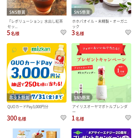
SNS懸賞
SNS懸賞
『レボリューション』水出し紅茶
ホホバオイル・未精製・オーガニ
セッ...
ック
5
3
名様
名様
ネット懸賞
SNS懸賞
QUOカードPay3,000円分
アイリスオーヤマボトルブレンダ
ー
300
1
名様
名様