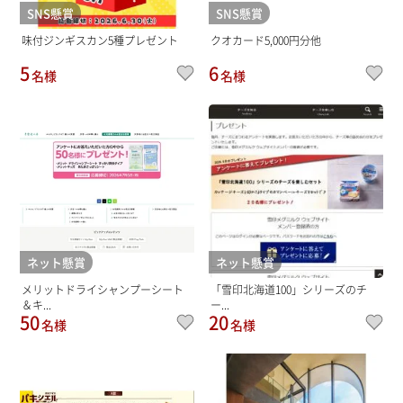
SNS懸賞
SNS懸賞
味付ジンギスカン5種プレゼント
クオカード5,000円分他
5
6
名様
名様
ネット懸賞
ネット懸賞
メリットドライシャンプーシート
「雪印北海道100」シリーズのチ
＆キ...
ー...
50
20
名様
名様