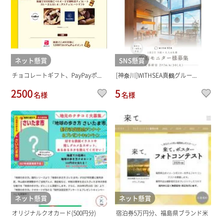
ネット懸賞
SNS懸賞
チョコレートギフト、PayPayポ...
[神奈川]WITHSEA真鶴グルー...
2500
5
名様
名様
ネット懸賞
ネット懸賞
オリジナルクオカード(500円分)
宿泊券5万円分、福島県ブランド米
...