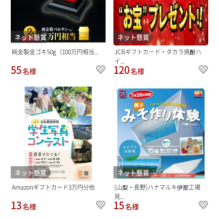
ネット懸賞
ネット懸賞
純金製金ゴキ50g（100万円相当...
JCBギフトカード・タカラ焼酎ハ
イ...
55
120
名様
名様
ネット懸賞
ネット懸賞
Amazonギフトカード3万円分他
[山梨・長野]ハナマルキ伊那工場
見...
13
15
名様
名様