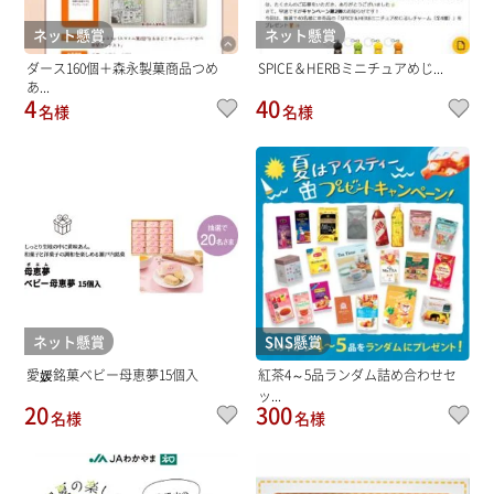
ネット懸賞
ネット懸賞
ダース160個＋森永製菓商品つめ
SPICE＆HERBミニチュアめじ...
あ...
4
40
名様
名様
ネット懸賞
SNS懸賞
愛媛銘菓ベビー母恵夢15個入
紅茶4～5品ランダム詰め合わせセ
ッ...
20
300
名様
名様