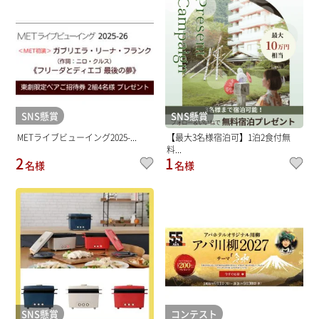
SNS懸賞
SNS懸賞
METライブビューイング2025-...
【最大3名様宿泊可】1泊2食付無
料...
2
1
名様
名様
SNS懸賞
コンテスト