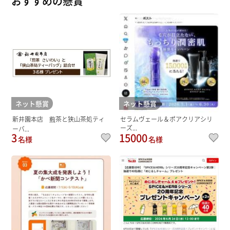
おすすめの懸賞
ネット懸賞
ネット懸賞
新井園本店 煎茶と狭山茶処ティ
セラムヴェール＆ポアクリアシリ
ーズ...
ーバ...
3
15000
名様
名様