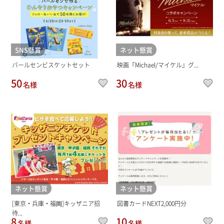
SNS懸賞
ネット懸賞
バールセンビスケットセット
映画『Michael/マイケル』グ...
50
30
名様
名様
ネット懸賞
ネット懸賞
[東京・兵庫・福岡]キッザニア招
図書カードNEXT2,000円分
待...
8
10
名様
名様