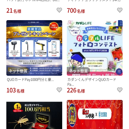
21
700
名様
名様
ネット懸賞
ネット懸賞
QUOカードPay1000円分と豪...
カダンくんデザインQUOカード
Pa...
103
226
名様
名様