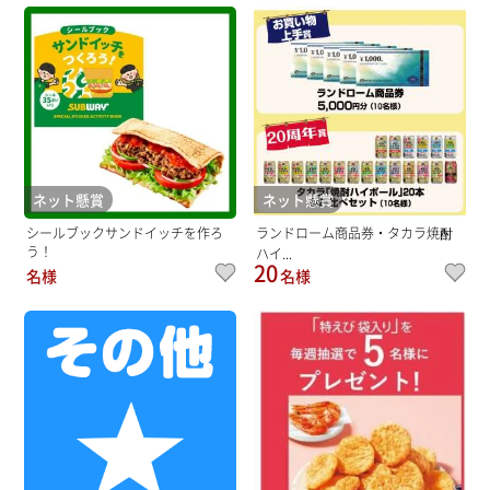
ネット懸賞
ネット懸賞
シールブックサンドイッチを作ろ
ランドローム商品券・タカラ焼酎
う！
ハイ...
20
名様
名様