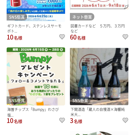
SNS懸賞
ネット懸賞
ギフトカード、ステンレスサーモ
図書カードなど ５万円、３万円
ボト...
など
10
60
名様
名様
SNS懸賞
SNS懸賞
海苔チップス「Bumpy」わさび
下関酒造「蔵人の自慢酒×海響純
米大...
塩...
10
3
名様
名様