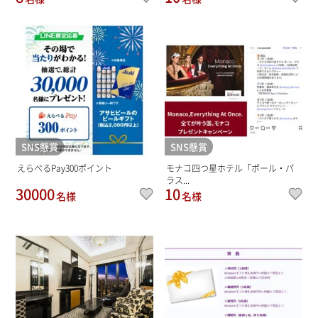
SNS懸賞
SNS懸賞
えらべるPay300ポイント
モナコ四つ星ホテル「ポール・パ
ラス...
30000
10
名様
名様