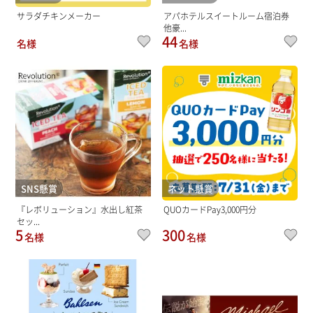
サラダチキンメーカー
アパホテルスイートルーム宿泊券
他豪...
44
名様
名様
SNS懸賞
ネット懸賞
『レボリューション』水出し紅茶
QUOカードPay3,000円分
セッ...
5
300
名様
名様