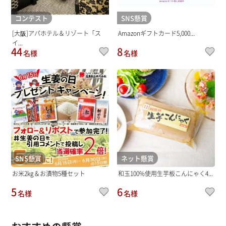
コンテスト
SNS懸賞
[大阪]アパホテル＆リゾート「ス
Amazonギフトカード5,000...
イ...
44
8
名様
名様
SNS懸賞
ネット懸賞
お米2kg＆お漬物5種セット
和玉100%使用生芋板こんにゃく4...
5
6
名様
名様