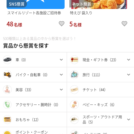
SNS懸賞
ネット懸賞
スマイルリゾート各施設ご招待券
特えび 袋入り
48
5
名様
名様
500種類以上ある賞品の中から懸賞を選ぼう！
賞品から懸賞を探す
車（0）
現金・ギフト券（23）
バイク・自転車（0）
旅行（111）
美容（33）
チケット（44）
アクセサリー・腕時計（0）
ベビー・キッズ（6）
スポーツ・アウトドア用
おもちゃ（12）
品（5）
ポイント・クーポン