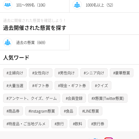
101〜999名（106）
1000名以上（52）
過去に開催された懸賞を確認しよう！
過去開催された懸賞を探す
過去の懸賞（669）
人気ワード
#主婦向け
#女性向け
#男性向け
#シニア向け
#豪華懸賞
#大量当選
#ギフト券
#現金・ギフト券
#クイズ
#アンケート、クイズ、ゲーム
#会員登録
#X懸賞(Twitter懸賞)
#商品券
#Instagram懸賞
#食品
#LINE懸賞
#特産品・ご当地グルメ
#旅行
#飲料
#旅行券