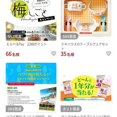
SNS懸賞
SNS懸賞
えらべるPay 2,000ポイント
ミキハウスのテーブルウェアセッ
ト
66
35
名様
名様
SNS懸賞
ネット懸賞
ハワイ旅行 ホノルル4泊6日、Do...
ディアナチュラサプリメント1年分