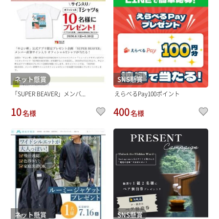
ネット懸賞
SNS懸賞
「SUPER BEAVER」メンバ...
えらべるPay100ポイント
10
400
名様
名様
ネット懸賞
SNS懸賞