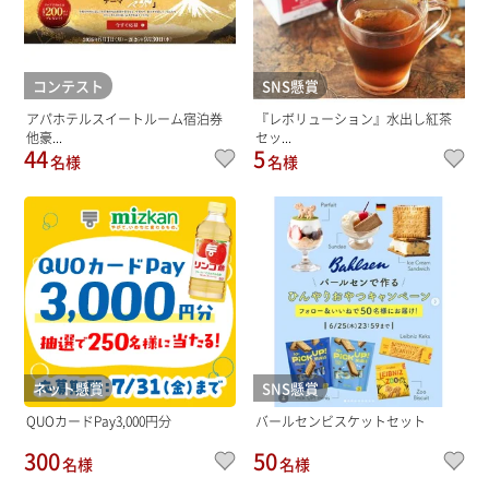
コンテスト
SNS懸賞
アパホテルスイートルーム宿泊券
『レボリューション』水出し紅茶
他豪...
セッ...
44
5
名様
名様
ネット懸賞
SNS懸賞
QUOカードPay3,000円分
バールセンビスケットセット
300
50
名様
名様