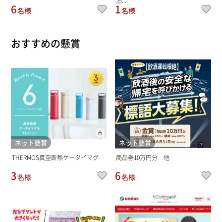
泊...
6
1
名様
名様
おすすめの懸賞
ネット懸賞
ネット懸賞
THERMOS真空断熱ケータイマグ
商品券10万円分 他
3
6
名様
名様