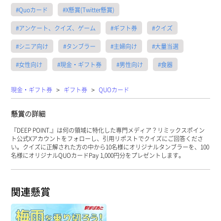
#Quoカード
#X懸賞(Twitter懸賞)
#アンケート、クイズ、ゲーム
#ギフト券
#クイズ
#シニア向け
#タンブラー
#主婦向け
#大量当選
#女性向け
#現金・ギフト券
#男性向け
#食器
>
>
現金・ギフト券
ギフト券
QUOカード
懸賞の詳細
『DEEP POINT.』は何の領域に特化した専門メディア？リミックスポイン
ト公式Xアカウントをフォローし、引用リポストでクイズにご回答くださ
い。クイズに正解された方の中から10名様にオリジナルタンブラーを、100
名様にオリジナルQUOカードPay 1,000円分をプレゼントします。
関連懸賞