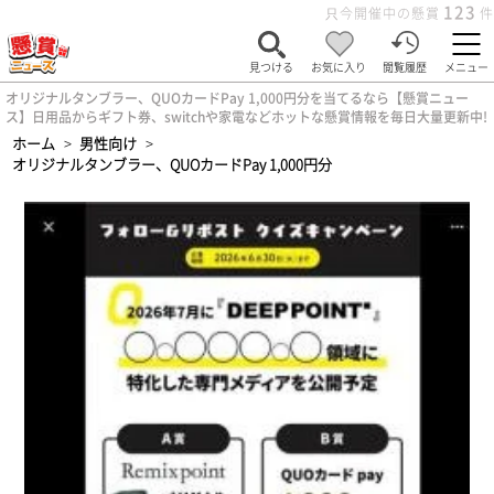
123
只今開催中の懸賞
件
見つける
お気に入り
閲覧履歴
メニュー
オリジナルタンブラー、QUOカードPay 1,000円分を当てるなら【懸賞ニュー
ス】日用品からギフト券、switchや家電などホットな懸賞情報を毎日大量更新中!
ホーム
>
男性向け
>
オリジナルタンブラー、QUOカードPay 1,000円分