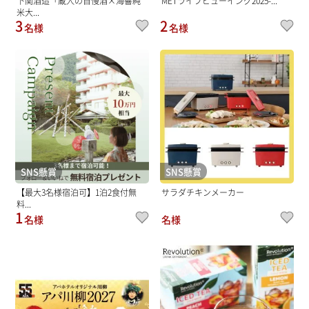
下関酒造「蔵人の自慢酒×海響純
METライブビューイング2025-...
米大...
3
2
名様
名様
SNS懸賞
SNS懸賞
【最大3名様宿泊可】1泊2食付無
サラダチキンメーカー
料...
1
名様
名様