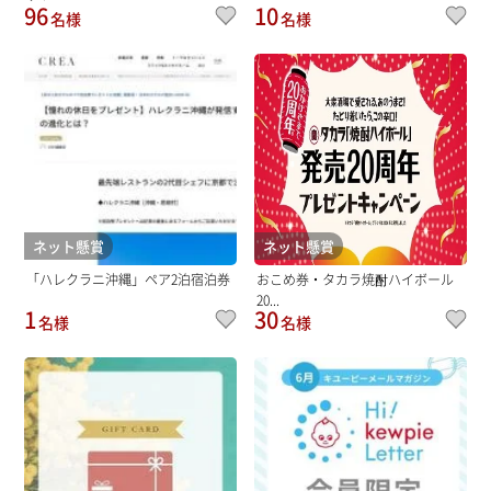
96
10
名様
名様
ネット懸賞
ネット懸賞
「ハレクラニ沖縄」ペア2泊宿泊券
おこめ券・タカラ焼酎ハイボール
20...
1
30
名様
名様