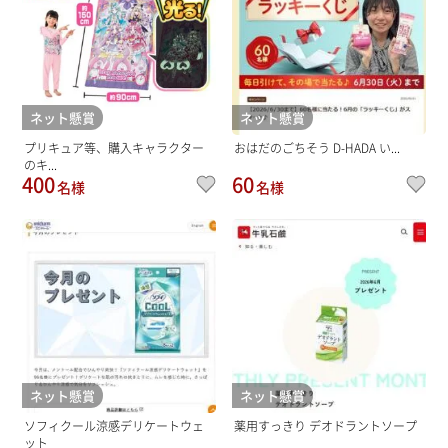
ネット懸賞
ネット懸賞
プリキュア等、購入キャラクター
おはだのごちそう D-HADA い...
のキ...
400
60
名様
名様
ネット懸賞
ネット懸賞
ソフィクール涼感デリケートウェ
薬用すっきり デオドラントソープ
ット