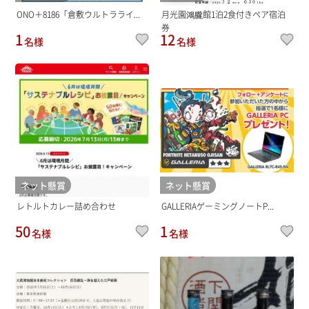
ONO＋8186「倉敷ウルトラライ...
月光園鴻朧館1泊2食付きペア宿泊
券
1
12
名様
名様
ネット懸賞
ネット懸賞
レトルトカレー詰め合わせ
GALLERIAゲーミングノートP...
50
1
名様
名様