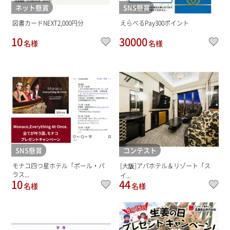
ネット懸賞
SNS懸賞
図書カードNEXT2,000円分
えらべるPay300ポイント
10
30000
名様
名様
SNS懸賞
コンテスト
モナコ四つ星ホテル「ポール・パ
[大阪]アパホテル＆リゾート「ス
ラス...
イ...
10
44
名様
名様