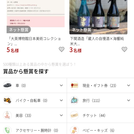
ネット懸賞
ネット懸賞
「大英博物館日本美術コレクショ
下関酒造「蔵人の自慢酒×海響純
ン」...
米大...
5
3
名様
名様
500種類以上ある賞品の中から懸賞を選ぼう！
賞品から懸賞を探す
車（0）
現金・ギフト券（23）
バイク・自転車（0）
旅行（111）
美容（33）
チケット（44）
アクセサリー・腕時計（0）
ベビー・キッズ（6）