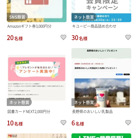
SNS懸賞
ネット懸賞
Amazonギフト券3,000円分
キユーピー商品詰め合わせ
20
30
名様
名様
ネット懸賞
ネット懸賞
図書カードNEXT2,000円分
長野県のおいしい乳製品
10
6
名様
名様