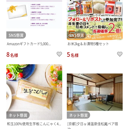
SNS懸賞
SNS懸賞
Amazonギフトカード5,000...
お米2kg＆お漬物5種セット
8
5
名様
名様
ネット懸賞
ネット懸賞
和玉100%使用生芋板こんにゃく4...
[京都]夕日ヶ浦温泉佳松苑ペア宿