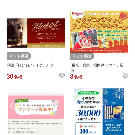
ネット懸賞
ネット懸賞
映画『Michael/マイケル』グ...
[東京・兵庫・福岡]キッザニア招
待...
30
8
名様
名様