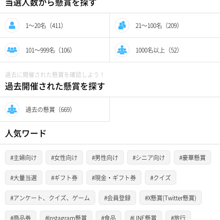
当選人数から懸賞を探す
1〜20名（411）
21〜100名（209）
101〜999名（106）
1000名以上（52）
過去に開催された懸賞を確認しよう！
過去開催された懸賞を探す
過去の懸賞（669）
人気ワード
#主婦向け
#女性向け
#男性向け
#シニア向け
#豪華懸賞
#大量当選
#ギフト券
#現金・ギフト券
#クイズ
#アンケート、クイズ、ゲーム
#会員登録
#X懸賞(Twitter懸賞)
#商品券
#Instagram懸賞
#食品
#LINE懸賞
#旅行