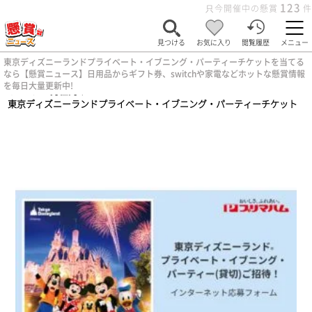
123
只今開催中の懸賞
件
見つける
お気に入り
閲覧履歴
メニュー
東京ディズニーランドプライベート・イブニング・パーティーチケットを当てる
なら【懸賞ニュース】日用品からギフト券、switchや家電などホットな懸賞情報
を毎日大量更新中!
ホーム
>
男性向け
>
東京ディズニーランドプライベート・イブニング・パーティーチケット