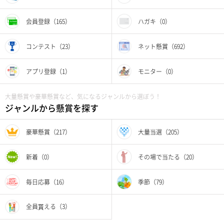
会員登録（165）
ハガキ（0）
コンテスト（23）
ネット懸賞（692）
アプリ登録（1）
モニター（0）
大量懸賞や豪華懸賞など、気になるジャンルから選ぼう！
ジャンルから懸賞を探す
豪華懸賞（217）
大量当選（205）
新着（0）
その場で当たる（20）
毎日応募（16）
季節（79）
全員貰える（3）