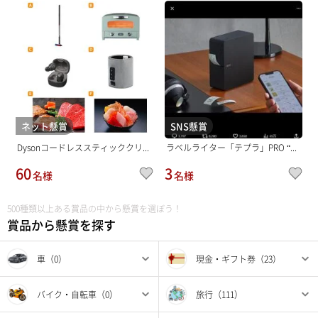
ネット懸賞
SNS懸賞
Dysonコードレススティッククリ...
ラベルライター「テプラ」PRO “...
60
3
名様
名様
500種類以上ある賞品の中から懸賞を選ぼう！
賞品から懸賞を探す
車（0）
現金・ギフト券（23）
バイク・自転車（0）
旅行（111）