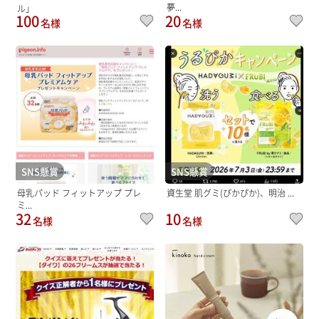
夢...
ル」
100
20
名様
名様
SNS懸賞
SNS懸賞
母乳パッド フィットアップ プレ
資生堂 肌グミ(ぴかぴか)、明治 ...
ミ...
32
10
名様
名様