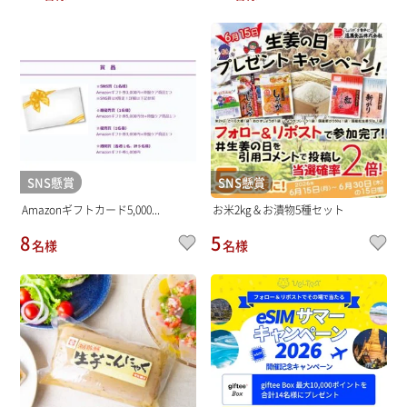
SNS懸賞
SNS懸賞
Amazonギフトカード5,000...
お米2kg＆お漬物5種セット
8
5
名様
名様