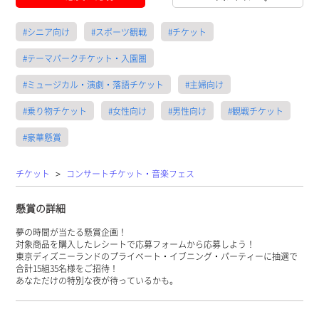
#シニア向け
#スポーツ観戦
#チケット
#テーマパークチケット・入園圏
#ミュージカル・演劇・落語チケット
#主婦向け
#乗り物チケット
#女性向け
#男性向け
#観戦チケット
#豪華懸賞
>
チケット
コンサートチケット・音楽フェス
懸賞の詳細
夢の時間が当たる懸賞企画！
対象商品を購入したレシートで応募フォームから応募しよう！
東京ディズニーランドのプライベート・イブニング・パーティーに抽選で
合計15組35名様をご招待！
あなただけの特別な夜が待っているかも。