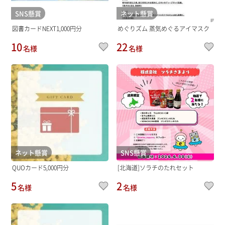
SNS懸賞
ネット懸賞
図書カードNEXT1,000円分
めぐりズム 蒸気めぐるアイマスク
10
22
名様
名様
ネット懸賞
SNS懸賞
QUOカード5,000円分
[北海道]ソラチのたれセット
5
2
名様
名様