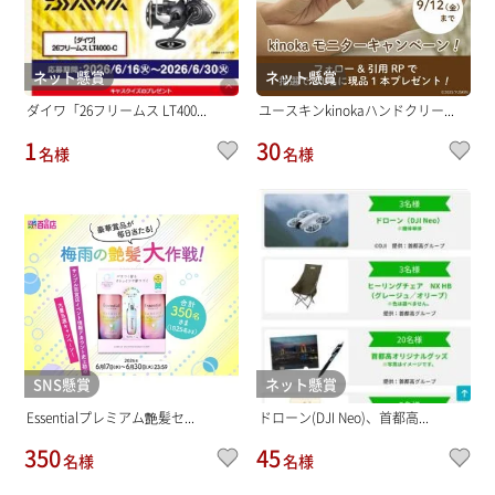
ネット懸賞
ネット懸賞
ダイワ「26フリームス LT400...
ユースキンkinokaハンドクリー...
1
30
名様
名様
SNS懸賞
ネット懸賞
Essentialプレミアム艶髪セ...
ドローン(DJI Neo)、首都高...
350
45
名様
名様