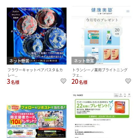
ネット懸賞
ネット懸賞
フラワーキャットペアパスタ＆カ
トランシーノ薬用ブライトニング
レー...
フェ...
3
20
名様
名様