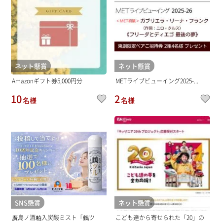
ネット懸賞
ネット懸賞
Amazonギフト券5,000円分
METライブビューイング2025-...
10
2
名様
名様
SNS懸賞
ネット懸賞
廣島ノ酒粕入炭酸ミスト「鶴ツ
こども達から寄せられた「20」の