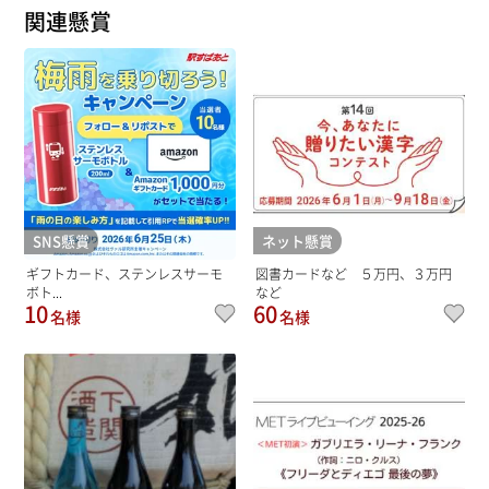
関連懸賞
SNS懸賞
ネット懸賞
ギフトカード、ステンレスサーモ
図書カードなど ５万円、３万円
ボト...
など
10
60
名様
名様