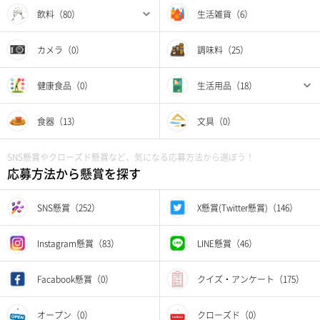
飲料（80）
生活雑貨（6）
カメラ（0）
調味料（25）
健康食品（0）
生活用品（18）
食器（13）
文具（0）
SNS懸賞やクローズド懸賞など、気になる応募方法から選ぼう！
応募方法から懸賞を探す
SNS懸賞（252）
X懸賞(Twitter懸賞)（146）
Instagram懸賞（83）
LINE懸賞（46）
Facabook懸賞（0）
クイズ・アンケート（175）
オープン（0）
クローズド（0）