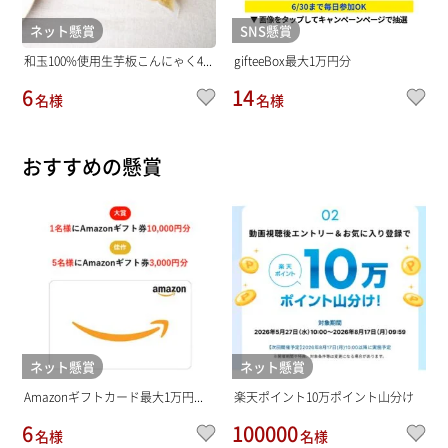
ネット懸賞
SNS懸賞
和玉100%使用生芋板こんにゃく4...
gifteeBox最大1万円分
6
14
名様
名様
おすすめの懸賞
ネット懸賞
ネット懸賞
Amazonギフトカード最大1万円...
楽天ポイント10万ポイント山分け
6
100000
名様
名様