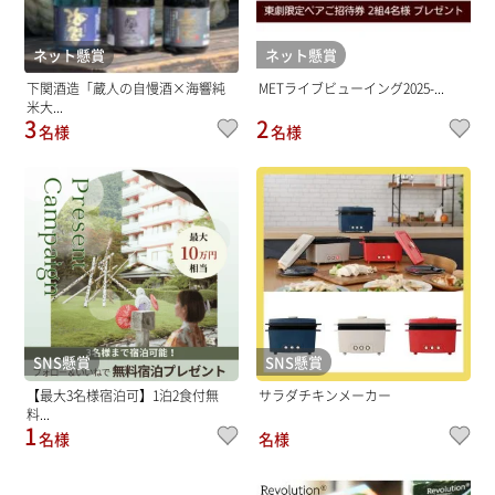
ネット懸賞
ネット懸賞
下関酒造「蔵人の自慢酒×海響純
METライブビューイング2025-...
米大...
3
2
名様
名様
SNS懸賞
SNS懸賞
【最大3名様宿泊可】1泊2食付無
サラダチキンメーカー
料...
1
名様
名様