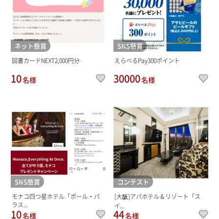
ネット懸賞
SNS懸賞
図書カードNEXT2,000円分
えらべるPay300ポイント
10
30000
名様
名様
SNS懸賞
コンテスト
モナコ四つ星ホテル「ポール・パ
[大阪]アパホテル＆リゾート「ス
ラス...
イ...
10
44
名様
名様