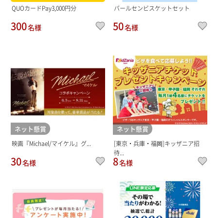
QUOカードPay3,000円分
バールセンビスケットセット
300
50
名様
名様
ネット懸賞
ネット懸賞
映画『Michael/マイケル』グ...
[東京・兵庫・福岡]キッザニア招
待...
30
8
名様
名様