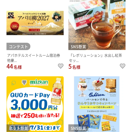
コンテスト
SNS懸賞
アパホテルスイートルーム宿泊券
『レボリューション』水出し紅茶
他豪...
セッ...
44
5
名様
名様
ネット懸賞
SNS懸賞