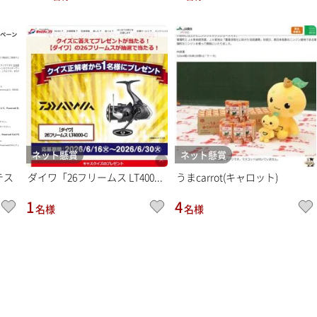
ネット懸賞
ネット懸賞
テス
ダイワ「26フリームス LT400...
うまcarrot(キャロット)
1
4
名様
名様