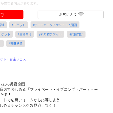
数が異なる場合があります。
応募
お気に入り
観戦
#チケット
#テーマパークチケット・入園圏
チケット
#主婦向け
#乗り物チケット
#女性向け
ト
#豪華懸賞
ット・音楽フェス
マハムの懸賞企画！
貸切で楽しめる「プライベート・イブニング・パーティー」
当たる！
ートで応募フォームから応募しよう！
しめるチャンスをお見逃しなく！