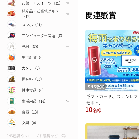
お菓子・スイーツ（35）
特産品・ご当地グルメ
関連懸賞
（12）
スマホ（11）
コンピューター関連（0）
飲料（80）
生活雑貨（6）
カメラ（0）
調味料（25）
SNS懸賞
健康食品（0）
ギフトカード、ステンレス
生活用品（18）
モボト...
10
名様
食器（13）
文具（0）
SNS懸賞やクローズド懸賞など、気に