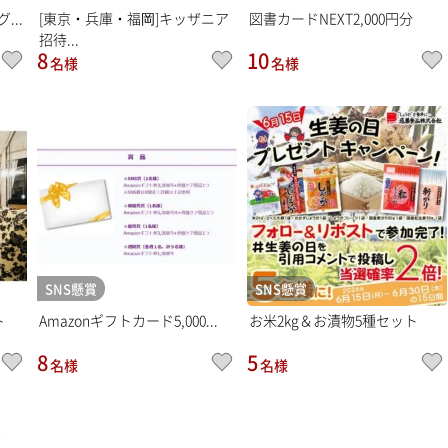
...
[東京・兵庫・福岡]キッザニア
図書カードNEXT2,000円分
招待...
8
10
名様
名様
SNS懸賞
SNS懸賞
ト
Amazonギフトカード5,000...
お米2kg＆お漬物5種セット
8
5
名様
名様
賞