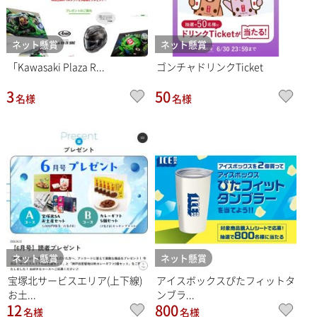
ネット懸賞
ネット懸賞
「Kawasaki Plaza R...
ゴンチャドリンクTicket
3
50
名様
名様
ネット懸賞
ネット懸賞
宝塚北サービスエリア(上下線)
アイスボックスぴたフィットタ
お土...
ンブラ...
12
800
名様
名様