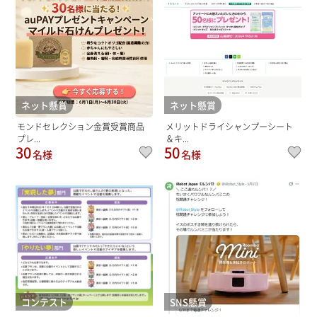
ネット懸賞
ネット懸賞
モンドセレクション金賞受賞商品
メリットドライシャンプーシート
プレ...
＆キ...
30
50
名様
名様
コンテスト
SNS懸賞