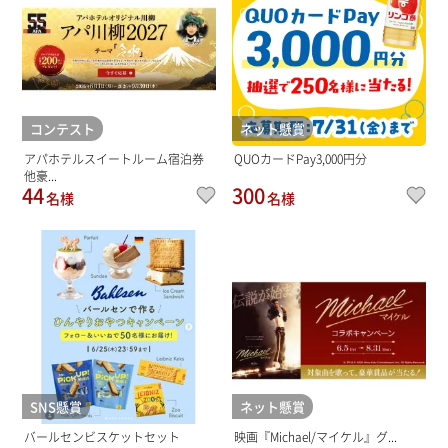
コンテスト
ネット懸賞
アパホテルスイートルーム宿泊券
QUOカードPay3,000円分
他豪...
44
300
名様
名様
SNS懸賞
ネット懸賞
バールセンビスケットセット
映画『Michael/マイケル』グ...