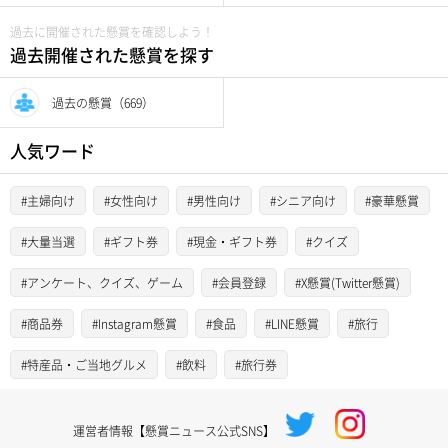
過去に開催された懸賞を確認しよう！
過去開催された懸賞を探す
過去の懸賞（669）
人気ワード
#主婦向け
#女性向け
#男性向け
#シニア向け
#豪華懸賞
#大量当選
#ギフト券
#現金・ギフト券
#クイズ
#アンケート、クイズ、ゲーム
#会員登録
#X懸賞(Twitter懸賞)
#商品券
#Instagram懸賞
#食品
#LINE懸賞
#旅行
#特産品・ご当地グルメ
#飲料
#旅行券
運営者情報【懸賞ニュース公式SNS】