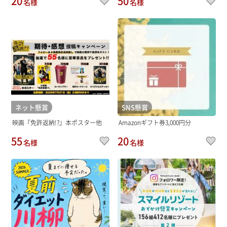
20
50
名様
名様
ネット懸賞
SNS懸賞
映画『免許返納!?』本ポスター他
Amazonギフト券3,000円分
55
20
名様
名様