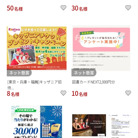
50
30
名様
名様
ネット懸賞
ネット懸賞
[東京・兵庫・福岡]キッザニア招
図書カードNEXT2,000円分
待...
8
10
名様
名様