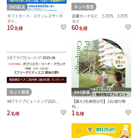
SNS懸賞
ネット懸賞
ギフトカード、ステンレスサーモ
図書カードなど ５万円、３万円
ボト...
など
10
60
名様
名様
ネット懸賞
SNS懸賞
METライブビューイング2025-...
【最大3名様宿泊可】1泊2食付無
料...
2
1
名様
名様