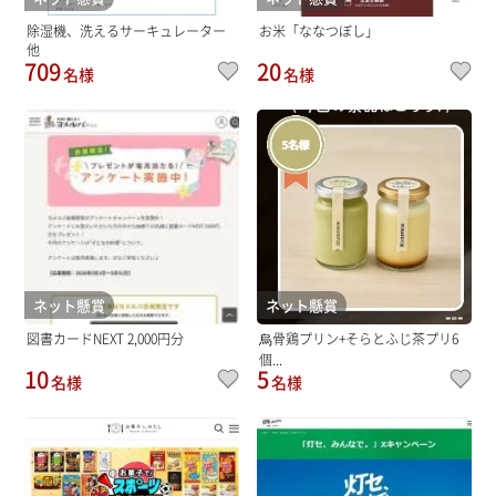
除湿機、洗えるサーキュレーター
お米「ななつぼし」
他
709
20
名様
名様
ネット懸賞
ネット懸賞
図書カードNEXT 2,000円分
烏骨鶏プリン+そらとふじ茶プリ6
個...
10
5
名様
名様