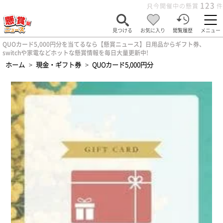
123
只今開催中の懸賞
件
見つける
お気に入り
閲覧履歴
メニュー
QUOカード5,000円分を当てるなら【懸賞ニュース】日用品からギフト券、
switchや家電などホットな懸賞情報を毎日大量更新中!
ホーム
>
現金・ギフト券
>
QUOカード5,000円分