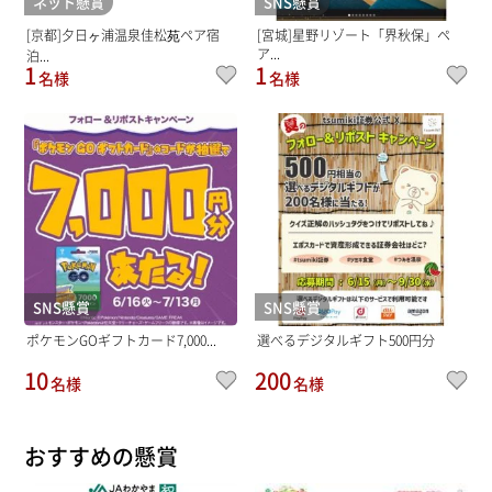
ネット懸賞
SNS懸賞
[京都]夕日ヶ浦温泉佳松苑ペア宿
[宮城]星野リゾート「界秋保」ペ
ア...
泊...
1
1
名様
名様
SNS懸賞
SNS懸賞
ポケモンGOギフトカード7,000...
選べるデジタルギフト500円分
10
200
名様
名様
おすすめの懸賞