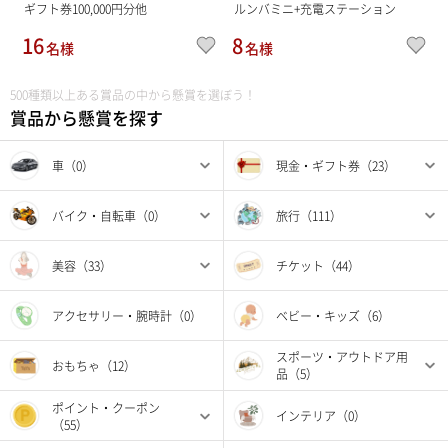
ギフト券100,000円分他
ルンバミニ+充電ステーション
16
8
名様
名様
500種類以上ある賞品の中から懸賞を選ぼう！
賞品から懸賞を探す
車（0）
現金・ギフト券（23）
バイク・自転車（0）
旅行（111）
美容（33）
チケット（44）
アクセサリー・腕時計（0）
ベビー・キッズ（6）
スポーツ・アウトドア用
おもちゃ（12）
品（5）
ポイント・クーポン
インテリア（0）
（55）