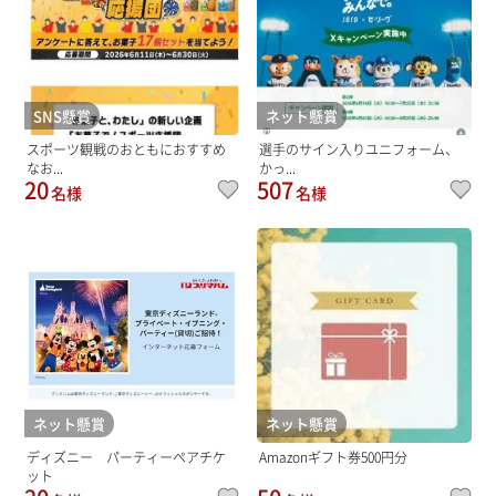
SNS懸賞
ネット懸賞
スポーツ観戦のおともにおすすめ
選手のサイン入りユニフォーム、
なお...
かっ...
20
507
名様
名様
ネット懸賞
ネット懸賞
ディズニー パーティーペアチケ
Amazonギフト券500円分
ット