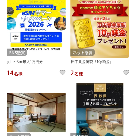
SNS懸賞
ネット懸賞
gifteeBox最大1万円分
田中貴金属製「10g純金」
14
2
名様
名様