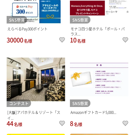
SNS懸賞
SNS懸賞
えらべるPay300ポイント
モナコ四つ星ホテル「ポール・パ
ラス...
30000
10
名様
名様
コンテスト
SNS懸賞
[大阪]アパホテル＆リゾート「ス
Amazonギフトカード5,000...
イ...
44
8
名様
名様