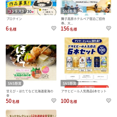
コンテスト
SNS懸賞
プロテイン
舞子高原ホテルペア宿泊ご招待
券、大...
6
156
名様
名様
SNS懸賞
SNS懸賞
甘えび・ほたてなど北海道産海の
アサヒビール人気商品6本セット
幸
50
100
名様
名様