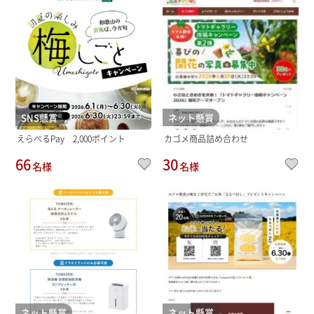
SNS懸賞
ネット懸賞
えらべるPay 2,000ポイント
カゴメ商品詰め合わせ
66
30
名様
名様
ネット懸賞
ネット懸賞