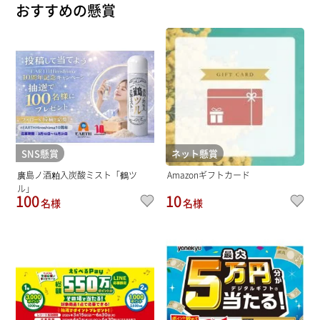
おすすめの懸賞
SNS懸賞
ネット懸賞
廣島ノ酒粕入炭酸ミスト「鶴ツ
Amazonギフトカード
ル」
100
10
名様
名様