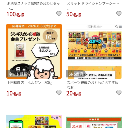
湖池屋スナック6袋詰め合わせセッ
メリット ドライシャンプーシート
ト...
...
100
50
名様
名様
ネット懸賞
SNS懸賞
上田精肉店 ホルジン 300g
スポーツ観戦のおともにおすすめ
なお...
10
20
名様
名様