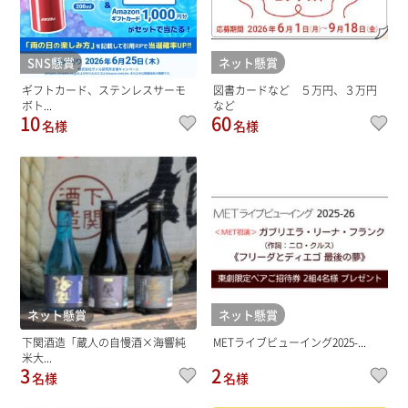
SNS懸賞
ネット懸賞
ギフトカード、ステンレスサーモ
図書カードなど ５万円、３万円
ボト...
など
10
60
名様
名様
ネット懸賞
ネット懸賞
下関酒造「蔵人の自慢酒×海響純
METライブビューイング2025-...
米大...
3
2
名様
名様