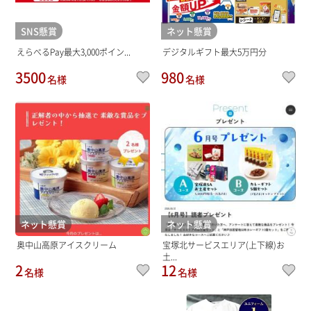
SNS懸賞
ネット懸賞
えらべるPay最大3,000ポイン...
デジタルギフト最大5万円分
3500
980
名様
名様
ネット懸賞
ネット懸賞
奥中山高原アイスクリーム
宝塚北サービスエリア(上下線)お
土...
2
12
名様
名様