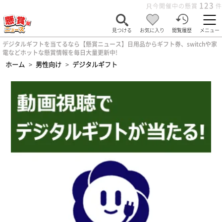
123
只今開催中の懸賞
件
見つける
お気に入り
閲覧履歴
メニュー
デジタルギフトを当てるなら【懸賞ニュース】日用品からギフト券、switchや家
電などホットな懸賞情報を毎日大量更新中!
ホーム
>
男性向け
>
デジタルギフト