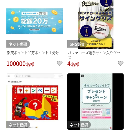
ネット懸賞
SNS懸賞
楽天ポイント10万ポイント山分け
バファローズ選手サイン入りグッ
ズ
100000
4
名様
名様
ネット懸賞
ネット懸賞