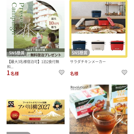
SNS懸賞
SNS懸賞
【最大3名様宿泊可】1泊2食付無
サラダチキンメーカー
料...
1
名様
名様