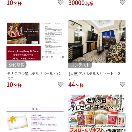
10
30000
名様
名様
SNS懸賞
コンテスト
モナコ四つ星ホテル「ポール・パ
[大阪]アパホテル＆リゾート「ス
ラス...
イ...
10
44
名様
名様