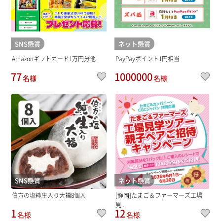
SNS懸賞
ネット懸賞
Amazonギフトカード1万円分他
PayPayポイント1円相当
77
1000000
名様
名様
SNS懸賞
ネット懸賞
伯方の塩純生入り大福8個入
[静岡]たまご＆ファーマーズ工場
見...
1
12
名様
名様