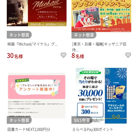
ネット懸賞
ネット懸賞
映画『Michael/マイケル』グ...
[東京・兵庫・福岡]キッザニア招
待...
30
8
名様
名様
ネット懸賞
SNS懸賞
図書カードNEXT2,000円分
えらべるPay300ポイント