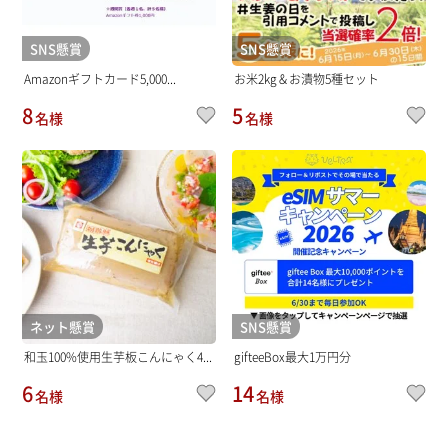
SNS懸賞
SNS懸賞
Amazonギフトカード5,000...
お米2kg＆お漬物5種セット
8
5
名様
名様
ネット懸賞
SNS懸賞
和玉100%使用生芋板こんにゃく4...
gifteeBox最大1万円分
6
14
名様
名様