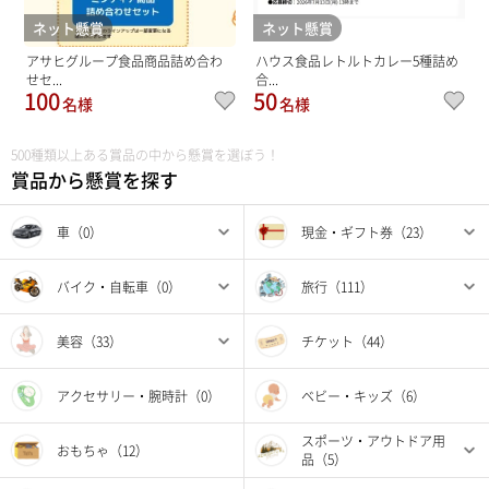
ネット懸賞
ネット懸賞
アサヒグループ食品商品詰め合わ
ハウス食品レトルトカレー5種詰め
せセ...
合...
100
50
名様
名様
500種類以上ある賞品の中から懸賞を選ぼう！
賞品から懸賞を探す
車（0）
現金・ギフト券（23）
バイク・自転車（0）
旅行（111）
美容（33）
チケット（44）
アクセサリー・腕時計（0）
ベビー・キッズ（6）
スポーツ・アウトドア用
おもちゃ（12）
品（5）