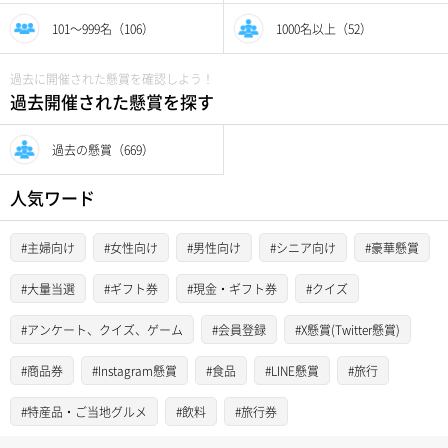
101〜999名（106）
1000名以上（52）
過去に開催された懸賞を確認しよう！
過去開催された懸賞を探す
過去の懸賞（669）
人気ワード
#主婦向け
#女性向け
#男性向け
#シニア向け
#豪華懸賞
#大量当選
#ギフト券
#現金・ギフト券
#クイズ
#アンケート、クイズ、ゲーム
#会員登録
#X懸賞(Twitter懸賞)
#商品券
#Instagram懸賞
#食品
#LINE懸賞
#旅行
#特産品・ご当地グルメ
#飲料
#旅行券