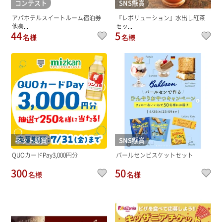
コンテスト
SNS懸賞
アパホテルスイートルーム宿泊券
『レボリューション』水出し紅茶
他豪...
セッ...
44
5
名様
名様
ネット懸賞
SNS懸賞
QUOカードPay3,000円分
バールセンビスケットセット
300
50
名様
名様