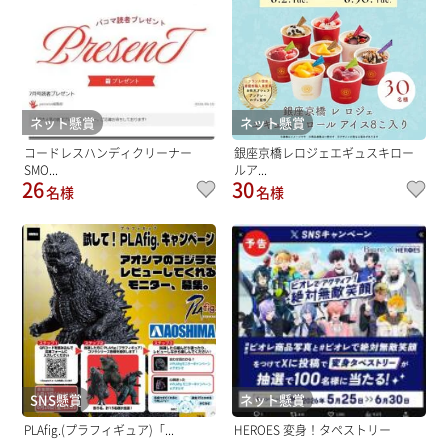
ネット懸賞
ネット懸賞
コードレスハンディクリーナー
銀座京橋レロジェエギュスキロー
SMO...
ルア...
26
30
名様
名様
SNS懸賞
ネット懸賞
PLAfig.(プラフィギュア)「...
HEROES 変身！タペストリー