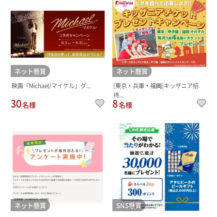
ネット懸賞
ネット懸賞
映画『Michael/マイケル』グ...
[東京・兵庫・福岡]キッザニア招
待...
30
8
名様
名様
ネット懸賞
SNS懸賞