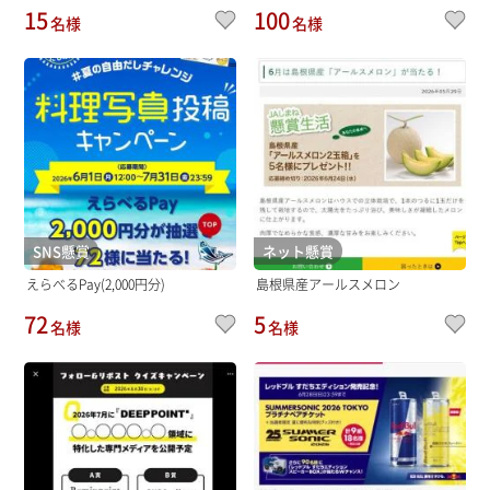
15
100
名様
名様
SNS懸賞
ネット懸賞
えらべるPay(2,000円分)
島根県産アールスメロン
72
5
名様
名様