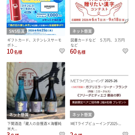
SNS懸賞
ネット懸賞
ギフトカード、ステンレスサーモ
図書カードなど ５万円、３万円
ボト...
など
10
60
名様
名様
ネット懸賞
ネット懸賞
下関酒造「蔵人の自慢酒×海響純
METライブビューイング2025-...
米大...
3
2