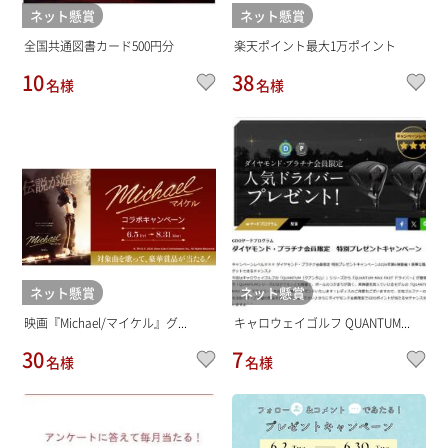
ネット懸賞
ネット懸賞
全国共通図書カード500円分
楽天ポイント最大1万ポイント
10
38
名様
名様
ネット懸賞
ネット懸賞
映画『Michael/マイケル』グ...
キャロウェイゴルフ QUANTUM...
30
7
名様
名様