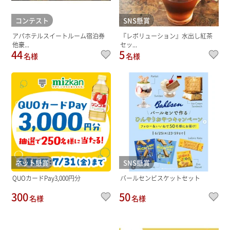
コンテスト
SNS懸賞
アパホテルスイートルーム宿泊券
『レボリューション』水出し紅茶
他豪...
セッ...
44
5
名様
名様
ネット懸賞
SNS懸賞
QUOカードPay3,000円分
バールセンビスケットセット
300
50
名様
名様