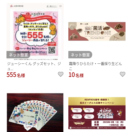
ネット懸賞
ネット懸賞
ジューシーくん グッズセット、ジ
霜降りひらたけ・一番採り生どん
ュ...
こ
555
10
名様
名様