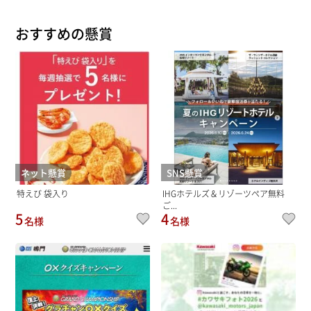
おすすめの懸賞
ネット懸賞
SNS懸賞
特えび 袋入り
IHGホテルズ＆リゾーツペア無料
ご...
5
4
名様
名様