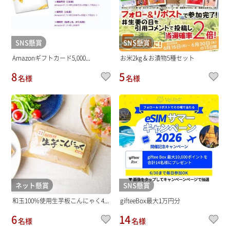
SNS懸賞
SNS懸賞
Amazonギフトカード5,000...
お米2kg＆お漬物5種セット
8
5
名様
名様
ネット懸賞
SNS懸賞
和玉100%使用生芋板こんにゃく4...
gifteeBox最大1万円分
6
14
名様
名様