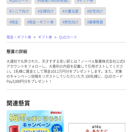
#Quoカード
#X懸賞(Twitter懸賞)
#ギフト券
#シニア向け
#主婦向け
#大量当選
#女性向け
#現金
#現金・ギフト券
#男性向け
#豪華懸賞
>
>
現金・ギフト券
ギフト券
QUOカード
懸賞の詳細
大遅刻でも許された、天才すぎる言い訳とは？ノーベル製菓株式会社公式X
アカウントをフォローし、大喜利の内容を記載して引用ポストしてくださ
い。1名様に賞金として現金103.1万円分をプレゼントします。また、対象
のキャンペーン投稿をリポストしていただいた方 100名様に、QUOカード
Pay3,000円分をプレゼント！
関連懸賞