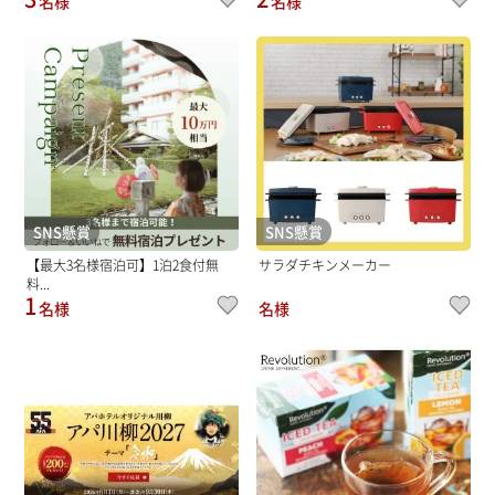
名様
名様
SNS懸賞
SNS懸賞
【最大3名様宿泊可】1泊2食付無
サラダチキンメーカー
料...
1
名様
名様