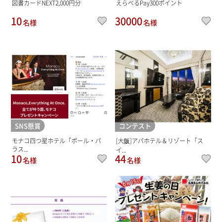
図書カードNEXT2,000円分
えらべるPay300ポイント
10
30000
名様
名様
SNS懸賞
コンテスト
モナコ四つ星ホテル「ポール・パ
[大阪]アパホテル＆リゾート「ス
ラス...
イ...
10
44
名様
名様