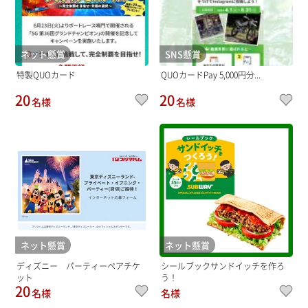
ネット懸賞
SNS懸賞
特製QUOカード
QUOカードPay 5,000円分...
20
20
名様
名様
ネット懸賞
ネット懸賞
ディズニー パーティーペアチケ
シールブックサンドイッチを作ろ
ット
う！
20
名様
名様