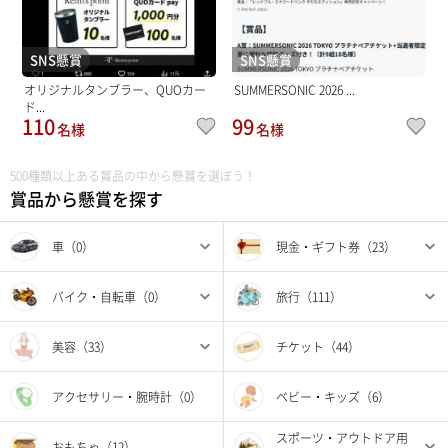
SNS懸賞
SNS懸賞
オリジナルタンブラー、QUOカー
SUMMERSONIC 2026 ...
ド...
110
99
名様
名様
500種類以上ある賞品の中から懸賞を選ぼう！
賞品から懸賞を探す
車（0）
現金・ギフト券（23）
バイク・自転車（0）
旅行（111）
美容（33）
チケット（44）
アクセサリー・腕時計（0）
ベビー・キッズ（6）
スポーツ・アウトドア用
おもちゃ（12）