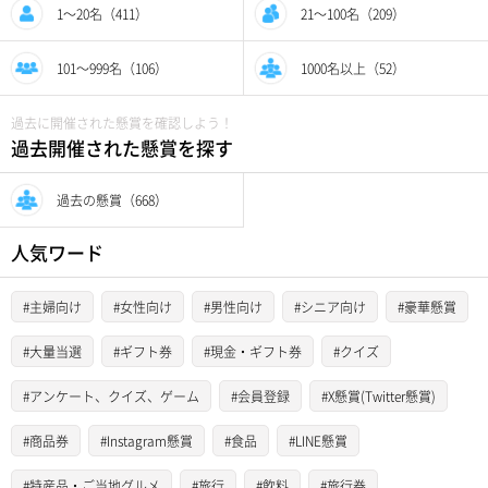
1〜20名（411）
21〜100名（209）
101〜999名（106）
1000名以上（52）
過去に開催された懸賞を確認しよう！
過去開催された懸賞を探す
過去の懸賞（668）
人気ワード
#主婦向け
#女性向け
#男性向け
#シニア向け
#豪華懸賞
#大量当選
#ギフト券
#現金・ギフト券
#クイズ
#アンケート、クイズ、ゲーム
#会員登録
#X懸賞(Twitter懸賞)
#商品券
#Instagram懸賞
#食品
#LINE懸賞
#特産品・ご当地グルメ
#旅行
#飲料
#旅行券