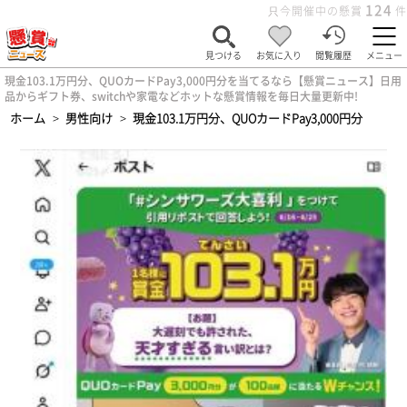
124
只今開催中の懸賞
件
見つける
お気に入り
閲覧履歴
メニュー
現金103.1万円分、QUOカードPay3,000円分を当てるなら【懸賞ニュース】日用
品からギフト券、switchや家電などホットな懸賞情報を毎日大量更新中!
ホーム
>
男性向け
>
現金103.1万円分、QUOカードPay3,000円分