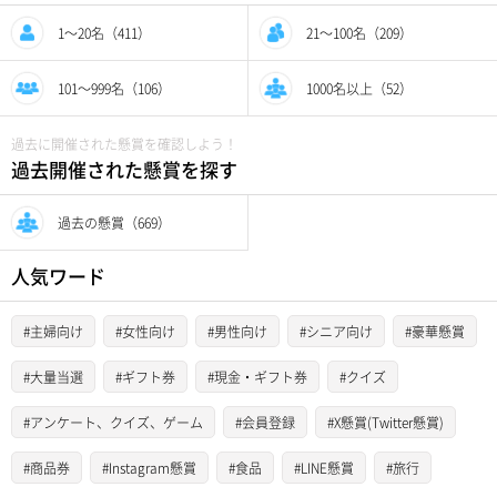
1〜20名（411）
21〜100名（209）
101〜999名（106）
1000名以上（52）
過去に開催された懸賞を確認しよう！
過去開催された懸賞を探す
過去の懸賞（669）
人気ワード
#主婦向け
#女性向け
#男性向け
#シニア向け
#豪華懸賞
#大量当選
#ギフト券
#現金・ギフト券
#クイズ
#アンケート、クイズ、ゲーム
#会員登録
#X懸賞(Twitter懸賞)
#商品券
#Instagram懸賞
#食品
#LINE懸賞
#旅行