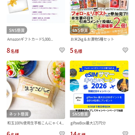
SNS懸賞
SNS懸賞
Amazonギフトカード5,000...
お米2kg＆お漬物5種セット
8
5
名様
名様
ネット懸賞
SNS懸賞
和玉100%使用生芋板こんにゃく4...
gifteeBox最大1万円分
6
14
名様
名様