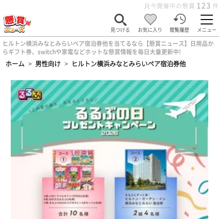
123
只今開催中の懸賞
件
見つける
お気に入り
閲覧履歴
メニュー
ヒルトン横浜みなとみらいペア宿泊券他を当てるなら【懸賞ニュース】日用品か
らギフト券、switchや家電などホットな懸賞情報を毎日大量更新中!
ホーム
>
男性向け
>
ヒルトン横浜みなとみらいペア宿泊券他