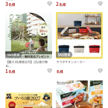
3
2
名様
名様
SNS懸賞
SNS懸賞
【最大3名様宿泊可】1泊2食付無
サラダチキンメーカー
料...
1
名様
名様