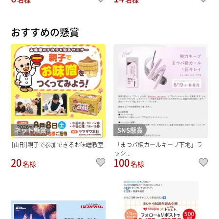
おすすめの懸賞
ネット懸賞
SNS懸賞
[山形]親子で参加できるお味噌教室
「まつパ級カールキープ下地」ラ
ッシ...
20
100
名様
名様