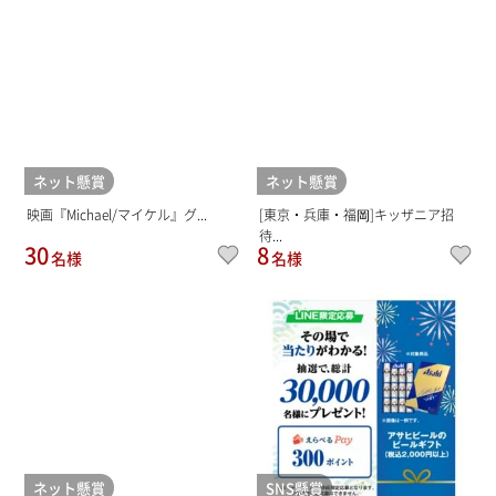
ネット懸賞
ネット懸賞
映画『Michael/マイケル』グ...
[東京・兵庫・福岡]キッザニア招
待...
30
8
名様
名様
ネット懸賞
SNS懸賞