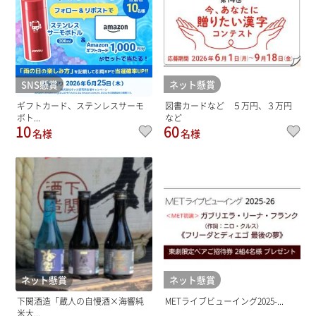
SNS懸賞
ネット懸賞
ギフトカード、ステンレスサーモ
図書カードなど ５万円、３万円
ボト...
など
10
60
名様
名様
ネット懸賞
ネット懸賞
下関酒造「蔵人の自慢酒×海響純
METライブビューイング2025-...
米大...