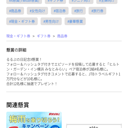
#X懸賞(Twitter懸賞)
#ギフト券
#シニア向け
#主婦向け
#商品券
#女性向け
#宿泊券
#旅行
#旅行券
#現金・ギフト券
#男性向け
#豪華懸賞
>
>
現金・ギフト券
ギフト券
商品券
懸賞の詳細
るるぶの日記念X懸賞！
フォロー＆ハッシュタグ付きでエピソードを投稿して応募すると「ヒルト
ン・ガーデン・イン横浜 みなとみらい」ペア宿泊券が2組4名様に。
フォロー＆ハッシュタグ付きコメントで応募すると、JTBトラベルギフト1
万円分などが10名様に。
合計12名様に抽選でプレゼント！
関連懸賞