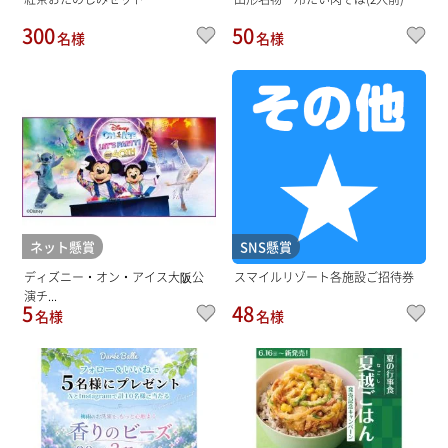
300
50
名様
名様
ネット懸賞
SNS懸賞
ディズニー・オン・アイス大阪公
スマイルリゾート各施設ご招待券
演チ...
5
48
名様
名様