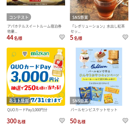
コンテスト
SNS懸賞
アパホテルスイートルーム宿泊券
『レボリューション』水出し紅茶
他豪...
セッ...
44
5
名様
名様
ネット懸賞
SNS懸賞
QUOカードPay3,000円分
バールセンビスケットセット
300
50
名様
名様