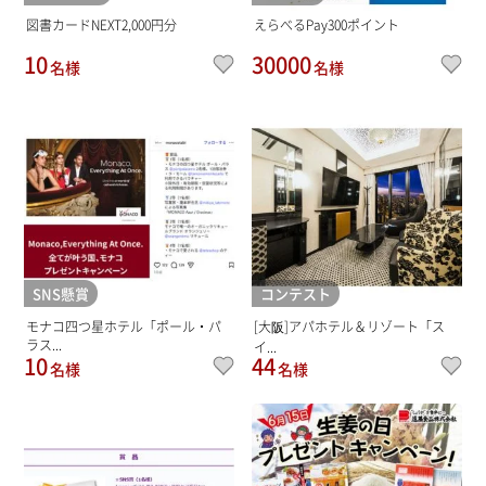
図書カードNEXT2,000円分
えらべるPay300ポイント
10
30000
名様
名様
SNS懸賞
コンテスト
モナコ四つ星ホテル「ポール・パ
[大阪]アパホテル＆リゾート「ス
ラス...
イ...
10
44
名様
名様