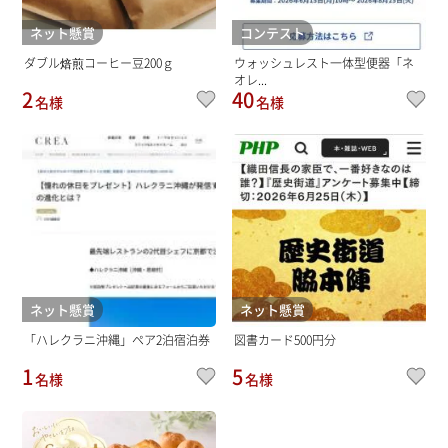
ネット懸賞
コンテスト
ダブル焙煎コーヒー豆200ｇ
ウォッシュレスト一体型便器「ネ
オレ...
2
40
名様
名様
ネット懸賞
ネット懸賞
「ハレクラニ沖縄」ペア2泊宿泊券
図書カード500円分
1
5
名様
名様