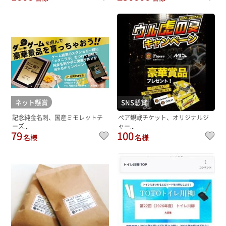
ネット懸賞
SNS懸賞
記念純金名刺、国産ミモレットチ
ペア観戦チケット、オリジナルジ
ーズ...
ャー...
79
100
名様
名様