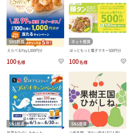
SNS懸賞
ネット懸賞
えらべるPay1,000円分
ほっともっと電子マネー500円分
100
100
名様
名様
SNS懸賞
SNS懸賞
紅茶おたのしみセット
山形名物 冷たい肉そば(2人前)