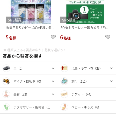
SNS懸賞
SNS懸賞
洗濯用香りのビーズ80ml3種の香...
SONYミラーレス一眼カメラ「ZV...
5
6
名様
名様
500種類以上ある賞品の中から懸賞を選ぼう！
賞品から懸賞を探す
車（0）
現金・ギフト券（23）
バイク・自転車（0）
旅行（111）
美容（33）
チケット（44）
アクセサリー・腕時計（0）
ベビー・キッズ（6）