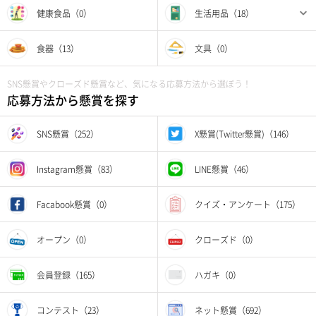
健康食品（0）
生活用品（18）
食器（13）
文具（0）
SNS懸賞やクローズド懸賞など、気になる応募方法から選ぼう！
応募方法から懸賞を探す
SNS懸賞（252）
X懸賞(Twitter懸賞)（146）
Instagram懸賞（83）
LINE懸賞（46）
Facabook懸賞（0）
クイズ・アンケート（175）
オープン（0）
クローズド（0）
会員登録（165）
ハガキ（0）
コンテスト（23）
ネット懸賞（692）