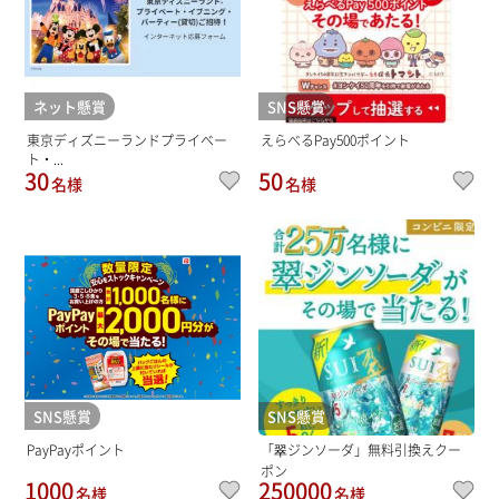
ネット懸賞
SNS懸賞
東京ディズニーランドプライベー
えらべるPay500ポイント
ト・...
30
50
名様
名様
SNS懸賞
SNS懸賞
PayPayポイント
「翠ジンソーダ」無料引換えクー
ポン
1000
250000
名様
名様