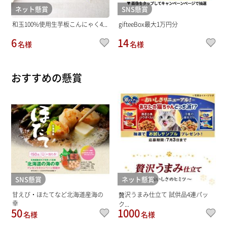
ネット懸賞
SNS懸賞
和玉100%使用生芋板こんにゃく4...
gifteeBox最大1万円分
6
14
名様
名様
おすすめの懸賞
SNS懸賞
ネット懸賞
甘えび・ほたてなど北海道産海の
贅沢うまみ仕立て 試供品4連パッ
幸
ク...
50
1000
名様
名様