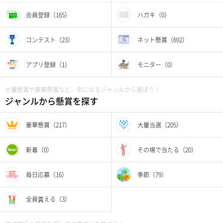
会員登録（165）
ハガキ（0）
コンテスト（23）
ネット懸賞（692）
アプリ登録（1）
モニター（0）
大量懸賞や豪華懸賞など、気になるジャンルから選ぼう！
ジャンルから懸賞を探す
豪華懸賞（217）
大量当選（205）
新着（0）
その場で当たる（20）
毎日応募（16）
季節（79）
全員貰える（3）