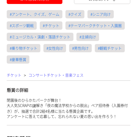
#アンケート、クイズ、ゲーム
#クイズ
#シニア向け
#スポーツ観戦
#チケット
#テーマパークチケット・入園圏
#ミュージカル・演劇・落語チケット
#主婦向け
#乗り物チケット
#女性向け
#男性向け
#観戦チケット
#豪華懸賞
>
チケット
コンサートチケット・音楽フェス
懸賞の詳細
閉園後のひらかたパークが舞台！
大人気SCRAPの謎解き「夜の魔法学校からの脱出」ペア招待券（入園券付
き）が、抽選で合計2組4名様に当たる懸賞企画です。
アンケートに答えて応募して、忘れられない夏の思い出を作ろう！