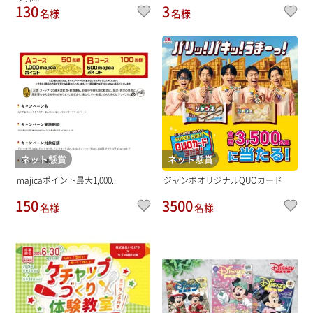
130
3
名様
名様
ネット懸賞
ネット懸賞
majicaポイント最大1,000...
ジャンボオリジナルQUOカード
150
3500
名様
名様