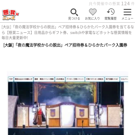
124
只今開催中の懸賞
件
見つける
お気に入り
閲覧履歴
メニュー
[大阪]「夜の魔法学校からの脱出」ペア招待券＆ひらかたパーク入園券を当てるな
ら【懸賞ニュース】日用品からギフト券、switchや家電などホットな懸賞情報を
毎日大量更新中!
ホーム
>
男性向け
>
[大阪]「夜の魔法学校からの脱出」ペア招待券＆ひらかたパーク入園券