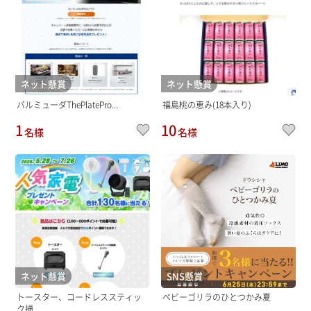
ネット懸賞
ネット懸賞
バルミューダThePlatePro...
福島桃の恵み(18本入り)
1
10
名様
名様
ネット懸賞
SNS懸賞
トースター、コードレススティッ
ベビーゴリラのひとつかみ夏
ク掃...