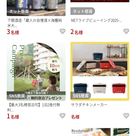
ネット懸賞
ネット懸賞
下関酒造「蔵人の自慢酒×海響純
METライブビューイング2025-...
米大...
3
2
名様
名様
SNS懸賞
SNS懸賞
【最大3名様宿泊可】1泊2食付無
サラダチキンメーカー
料...
1
名様
名様