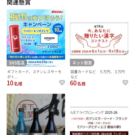
関連懸賞
SNS懸賞
ネット懸賞
ギフトカード、ステンレスサーモ
図書カードなど ５万円、３万円
ボト...
など
10
60
名様
名様