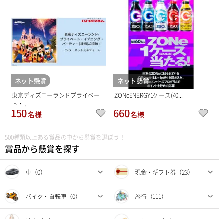
ネット懸賞
ネット懸賞
東京ディズニーランドプライベー
ZONeENERGY1ケース(40...
ト・...
150
660
名様
名様
500種類以上ある賞品の中から懸賞を選ぼう！
賞品から懸賞を探す
車（0）
現金・ギフト券（23）
バイク・自転車（0）
旅行（111）