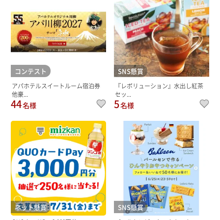
コンテスト
SNS懸賞
アパホテルスイートルーム宿泊券
『レボリューション』水出し紅茶
他豪...
セッ...
44
5
名様
名様
ネット懸賞
SNS懸賞