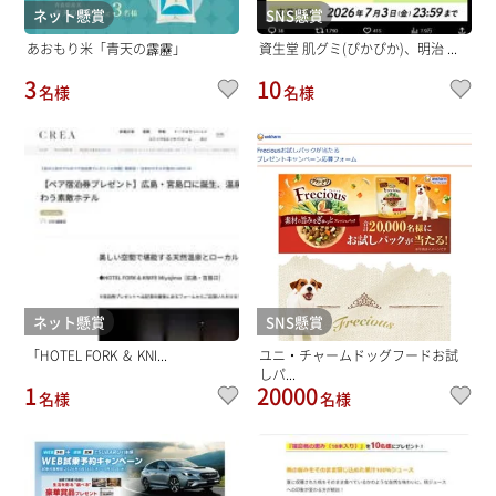
ネット懸賞
SNS懸賞
あおもり米「青天の霹靂」
資生堂 肌グミ(ぴかぴか)、明治 ...
3
10
名様
名様
ネット懸賞
SNS懸賞
「HOTEL FORK ＆ KNI...
ユニ・チャームドッグフードお試
しパ...
1
20000
名様
名様