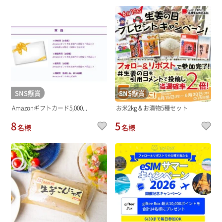
SNS懸賞
SNS懸賞
Amazonギフトカード5,000...
お米2kg＆お漬物5種セット
8
5
名様
名様