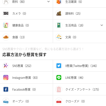
飲料（80）
生活雑貨（6）
カメラ（0）
調味料（25）
健康食品（0）
生活用品（18）
食器（13）
文具（0）
SNS懸賞やクローズド懸賞など、気になる応募方法から選ぼう！
応募方法から懸賞を探す
SNS懸賞（252）
X懸賞(Twitter懸賞)（146）
Instagram懸賞（83）
LINE懸賞（46）
Facabook懸賞（0）
クイズ・アンケート（175）
オープン（0）
クローズド（0）