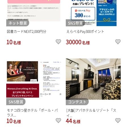
ネット懸賞
SNS懸賞
図書カードNEXT2,000円分
えらべるPay300ポイント
10
30000
名様
名様
SNS懸賞
コンテスト
モナコ四つ星ホテル「ポール・パ
[大阪]アパホテル＆リゾート「ス
ラス...
イ...
10
44
名様
名様