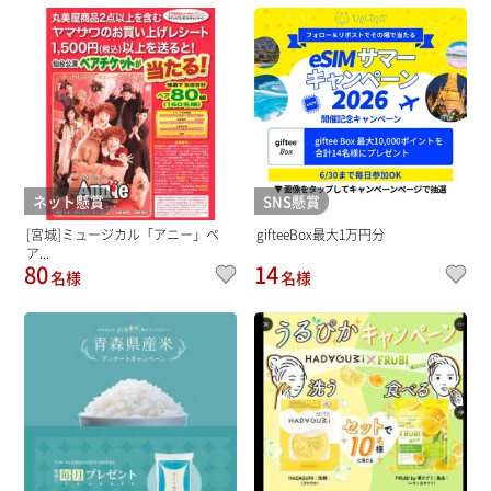
ネット懸賞
SNS懸賞
[宮城]ミュージカル「アニー」ペ
gifteeBox最大1万円分
ア...
80
14
名様
名様