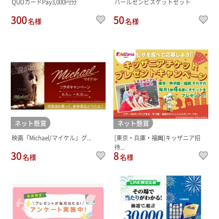
QUOカードPay3,000円分
バールセンビスケットセット
300
50
名様
名様
ネット懸賞
ネット懸賞
映画『Michael/マイケル』グ...
[東京・兵庫・福岡]キッザニア招
待...
30
8
名様
名様