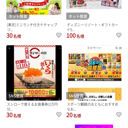
ネット懸賞
ネット懸賞
[東京]ミニランチ付きケチャップ
ディズニーリゾート・ギフトカー
づ...
ド5...
30
100
名様
名様
SNS懸賞
SNS懸賞
スシローで使えるお食事券(1万円
スポーツ観戦のおともにおすすめ
分...
なお...
30
20
名様
名様