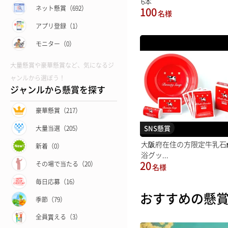
6本
ネット懸賞（692）
100
名様
アプリ登録（1）
モニター（0）
大量懸賞や豪華懸賞など、気になるジ
ャンルから選ぼう！
ジャンルから懸賞を探す
豪華懸賞（217）
SNS懸賞
大量当選（205）
大阪府在住の方限定牛乳石
新着（0）
浴グッ...
20
その場で当たる（20）
名様
毎日応募（16）
おすすめの懸
季節（79）
全員貰える（3）