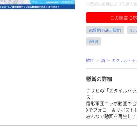
※懸賞の条件により当選人
この懸賞に
#X懸賞(Twitter懸賞)
#
#飲料
飲料
>
酒
>
カクテル・チ
懸賞の詳細
アサヒの「スタイルバラ
ス！
尾形軍団コラボ動画の合
Xでフォロー＆リポスト
みんなで動画を再生して