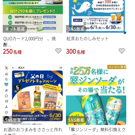
ネット懸賞
SNS懸賞
QUOカード2,000円分 、焼
紅茶おたのしみセット
酎...
250
300
名様
名様
SNS懸賞
SNS懸賞
お酒のおつまみをささっと作れ
「翠ジンソーダ」無料引換えク