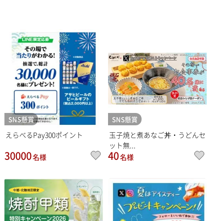
SNS懸賞
SNS懸賞
えらべるPay300ポイント
玉子焼と煮あなご丼・うどんセ
ット無...
30000
40
名様
名様