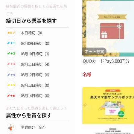
締切間近の懸賞を探して応募漏れを防
ごう！
締切日から懸賞を探す
本日締切（0）
08月09日締切（0）
ネット懸賞
08月10日締切（3）
QUOカードPay3,000円分
08月11日締切（4）
名様
08月12日締切（0）
08月13日締切（0）
08月14日締切（0）
あなたに合った懸賞を楽しく選ぼう！
属性から懸賞を探す
主婦向け（554）