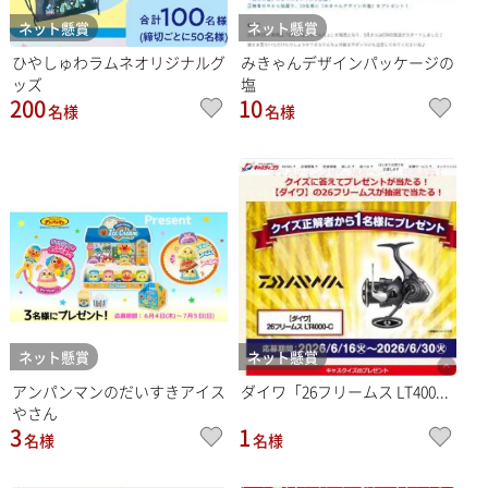
ネット懸賞
ネット懸賞
ひやしゅわラムネオリジナルグ
みきゃんデザインパッケージの
ッズ
塩
200
10
名様
名様
ネット懸賞
ネット懸賞
アンパンマンのだいすきアイス
ダイワ「26フリームス LT400...
やさん
3
1
名様
名様