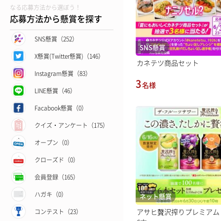
なる応募方法から選ぼう！
応募方法から懸賞を探す
SNS懸賞（252）
SNS懸賞
X懸賞(Twitter懸賞)（146）
カネテツ商品セット
Instagram懸賞（83）
3
名様
LINE懸賞（46）
Facabook懸賞（0）
クイズ・アンケート（175）
オープン（0）
クローズド（0）
会員登録（165）
ハガキ（0）
ネット懸賞
アサヒ贅沢搾りプレミアム 
コンテスト（23）