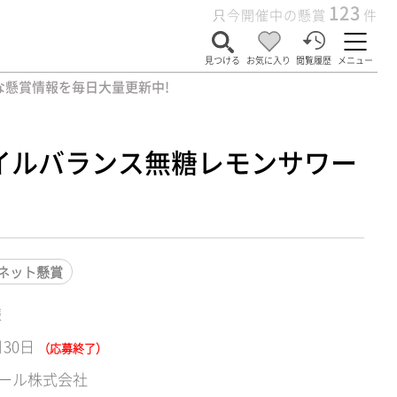
123
只今開催中の懸賞
件
見つける
お気に入り
閲覧履歴
メニュー
な懸賞情報を毎日大量更新中!
イルバランス無糖レモンサワー
ネット懸賞
様
月30日
（応募終了）
ール株式会社