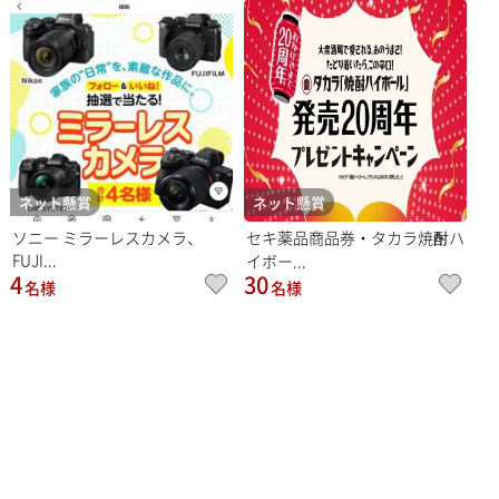
ネット懸賞
ネット懸賞
ソニー ミラーレスカメラ、
セキ薬品商品券・タカラ焼酎ハ
FUJI...
イボー...
4
30
名様
名様