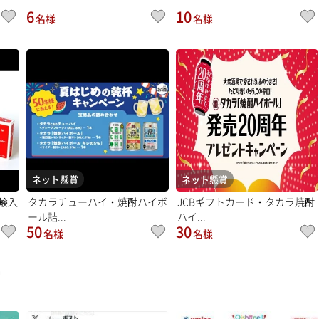
6
10
名様
名様
ネット懸賞
ネット懸賞
鹸入
タカラチューハイ・焼酎ハイボ
JCBギフトカード・タカラ焼酎
ール詰...
ハイ...
50
30
名様
名様
賞