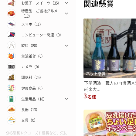
関連懸賞
お菓子・スイーツ（35）
特産品・ご当地グルメ
（12）
スマホ（11）
コンピューター関連（0）
飲料（80）
生活雑貨（6）
カメラ（0）
ネット懸賞
調味料（25）
下関酒造「蔵人の自慢酒×
健康食品（0）
純米大...
3
名様
生活用品（18）
食器（13）
文具（0）
SNS懸賞やクローズド懸賞など、気に