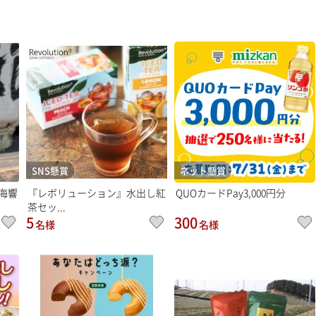
SNS懸賞
ネット懸賞
海響
『レボリューション』水出し紅
QUOカードPay3,000円分
茶セッ...
5
300
名様
名様