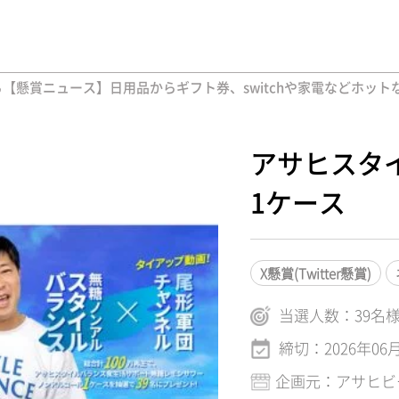
懸賞ニュース】日用品からギフト券、switchや家電などホット
アサヒスタ
1ケース
X懸賞(Twitter懸賞)
当選人数：
39
名
締切：2026年06
企画元：アサヒビ