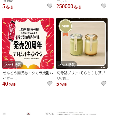
る商品
ーポン
5
250000
名様
名様
ネット懸賞
ネット懸賞
せんどう商品券・タカラ焼酎ハ
烏骨鶏プリン+そらとふじ茶プ
イボー...
リ6個...
40
5
名様
名様