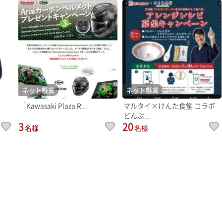
ネット懸賞
ネット懸賞
「Kawasaki Plaza R...
マルタイ×けんた食堂 コラボ
どんぶ...
3
20
名様
名様