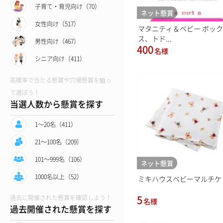
子育て・育児向け（70）
ネット懸賞
女性向け（517）
マタニティ＆ベビー ボック
ス、トド...
男性向け（467）
400
名様
シニア向け（411）
高確率で当たる懸賞や穴場懸賞を狙っ
て選ぼう！
当選人数から懸賞を探す
1〜20名（411）
21〜100名（209）
101〜999名（106）
ネット懸賞
1000名以上（52）
ミキハウスベビーマルチケ
5
過去に開催された懸賞を確認しよう！
名様
過去開催された懸賞を探す