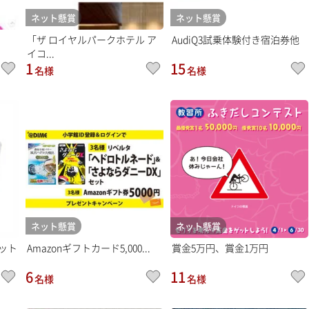
ネット懸賞
ネット懸賞
「ザ ロイヤルパークホテル ア
AudiQ3試乗体験付き宿泊券他
イコ...
1
15
名様
名様
ネット懸賞
ネット懸賞
ット
Amazonギフトカード5,000...
賞金5万円、賞金1万円
6
11
名様
名様