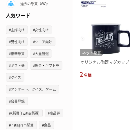
過去の懸賞（669）
人気ワード
#主婦向け
#女性向け
#男性向け
#シニア向け
ネット懸賞
#豪華懸賞
#大量当選
オリジナル陶器マグカップ
#ギフト券
#現金・ギフト券
2
名様
#クイズ
#アンケート、クイズ、ゲーム
#会員登録
#X懸賞(Twitter懸賞)
#商品券
#Instagram懸賞
#食品