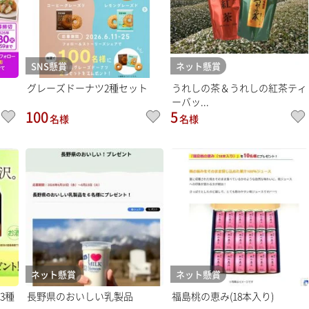
SNS懸賞
ネット懸賞
グレーズドーナツ2種セット
うれしの茶＆うれしの紅茶ティ
ーバッ...
100
5
名様
名様
ネット懸賞
ネット懸賞
3種
長野県のおいしい乳製品
福島桃の恵み(18本入り)