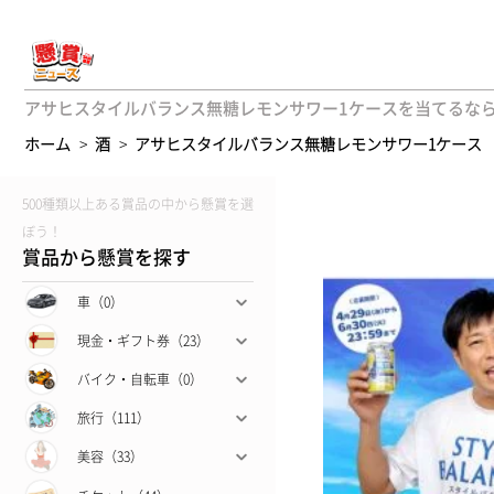
アサヒスタイルバランス無糖レモンサワー1ケースを当てるなら【
ホーム
>
酒
>
アサヒスタイルバランス無糖レモンサワー1ケース
500種類以上ある賞品の中から懸賞を選
ぼう！
賞品から懸賞を探す
車（0）
現金・ギフト券（23）
バイク・自転車（0）
旅行（111）
美容（33）