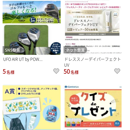
SNS懸賞
ネット懸賞
UFO AIR UT by POW...
ドレススノーデイパーフェクト
UV
5
50
名様
名様