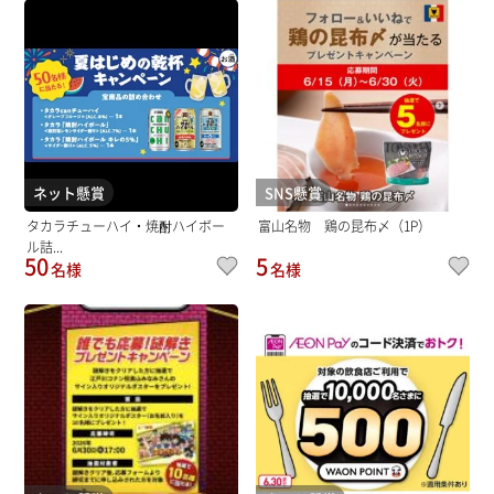
ネット懸賞
SNS懸賞
タカラチューハイ・焼酎ハイボー
富山名物 鶏の昆布〆（1P）
ル詰...
50
5
名様
名様