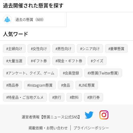
過去開催された懸賞を探す
過去の懸賞（669）
人気ワード
#主婦向け
#女性向け
#男性向け
#シニア向け
#豪華懸賞
#大量当選
#ギフト券
#現金・ギフト券
#クイズ
#アンケート、クイズ、ゲーム
#会員登録
#X懸賞(Twitter懸賞)
#商品券
#Instagram懸賞
#食品
#LINE懸賞
#特産品・ご当地グルメ
#旅行
#飲料
#旅行券
運営者情報【懸賞ニュース公式SNS】
掲載依頼・お問い合わせ
プライバシーポリシー