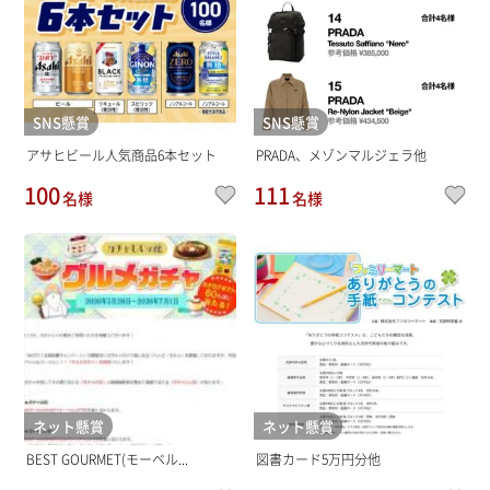
SNS懸賞
SNS懸賞
アサヒビール人気商品6本セット
PRADA、メゾンマルジェラ他
100
111
名様
名様
ネット懸賞
ネット懸賞
BEST GOURMET(モーベル...
図書カード5万円分他