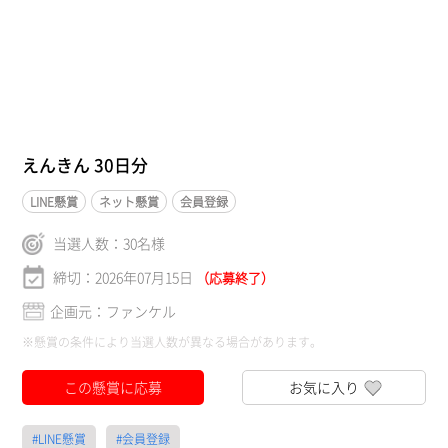
えんきん 30日分
LINE懸賞
ネット懸賞
会員登録
当選人数：
30
名様
締切：2026年07月15日
（応募終了）
企画元：ファンケル
※懸賞の条件により当選人数が異なる場合があります。
この懸賞に応募
お気に入り
#LINE懸賞
#会員登録