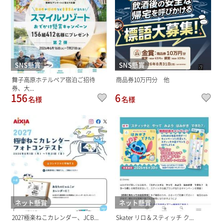
SNS懸賞
SNS懸賞
舞子高原ホテルペア宿泊ご招待
商品券10万円分 他
券、大...
156
6
名様
名様
ネット懸賞
ネット懸賞
2027極楽ねこカレンダー、JCB...
Skater リロ＆スティッチ ク...