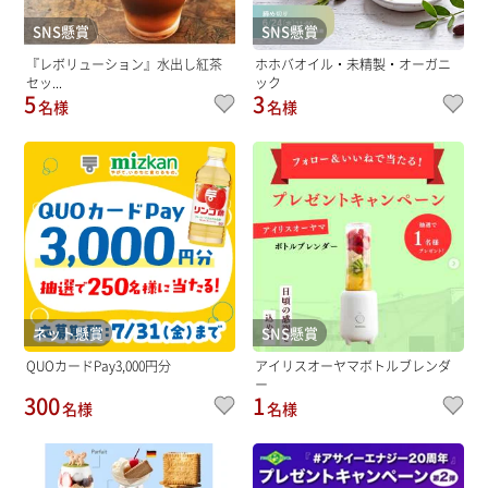
SNS懸賞
SNS懸賞
『レボリューション』水出し紅茶
ホホバオイル・未精製・オーガニ
セッ...
ック
5
3
名様
名様
ネット懸賞
SNS懸賞
QUOカードPay3,000円分
アイリスオーヤマボトルブレンダ
ー
300
1
名様
名様