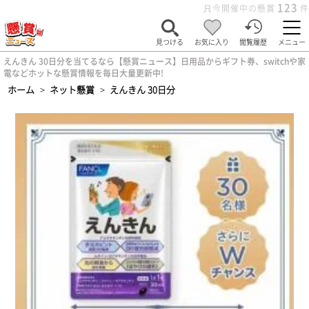
123
只今開催中の懸賞
件
見つける
お気に入り
閲覧履歴
メニュー
えんきん 30日分を当てるなら【懸賞ニュース】日用品からギフト券、switchや家
電などホットな懸賞情報を毎日大量更新中!
ホーム
>
ネット懸賞
>
えんきん 30日分