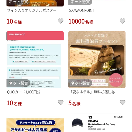
ネット懸賞
ネット懸賞
サイン入りオリジナルポスター
500WAONPOINT
10
10000
名様
名様
ネット懸賞
ネット懸賞
QUOカード1,000円分
「変なホテル」無料ご宿泊券
10
5
名様
名様