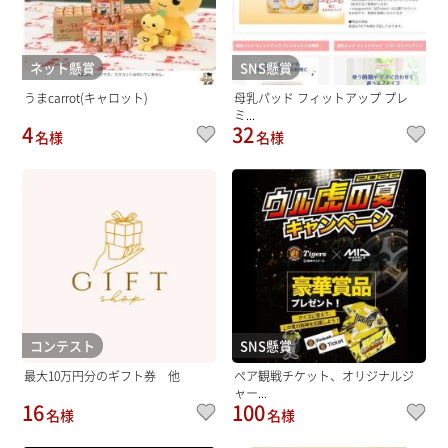
ネット懸賞
SNS懸賞
うまcarrot(キャロット)
母乳パッド フィットアップ プレ
ミ...
4
32
名様
名様
コンテスト
SNS懸賞
最大10万円分のギフト券 他
ペア観戦チケット、オリジナルジ
ャー...
16
100
名様
名様