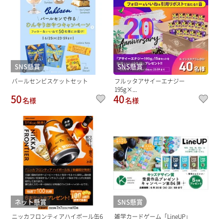
SNS懸賞
SNS懸賞
バールセンビスケットセット
フルッタアサイーエナジー
195g×...
50
40
名様
名様
ネット懸賞
SNS懸賞
ニッカフロンティアハイボール缶6
雑学カードゲーム「LineUP」