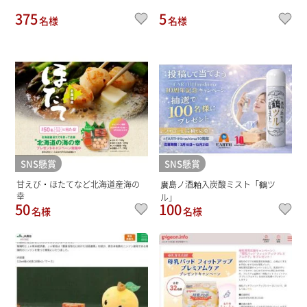
375
5
名様
名様
SNS懸賞
SNS懸賞
甘えび・ほたてなど北海道産海の
廣島ノ酒粕入炭酸ミスト「鶴ツ
幸
ル」
50
100
名様
名様