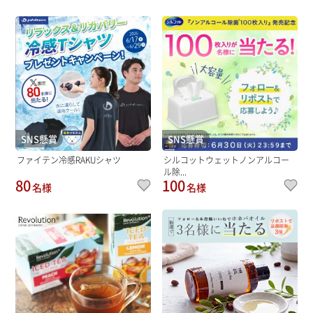
SNS懸賞
SNS懸賞
ファイテン冷感RAKUシャツ
シルコットウェットノンアルコー
ル除...
80
100
名様
名様