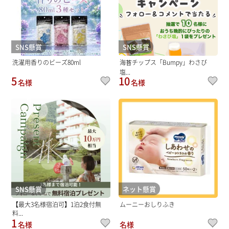
SNS懸賞
SNS懸賞
洗濯用香りのビーズ80ml
海苔チップス「Bumpy」わさび
塩...
5
10
名様
名様
SNS懸賞
ネット懸賞
【最大3名様宿泊可】1泊2食付無
ムーニーおしりふき
料...
1
名様
名様