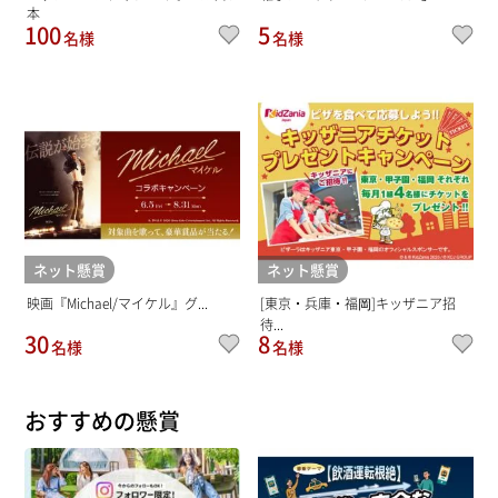
本
100
5
名様
名様
ネット懸賞
ネット懸賞
映画『Michael/マイケル』グ...
[東京・兵庫・福岡]キッザニア招
待...
30
8
名様
名様
おすすめの懸賞