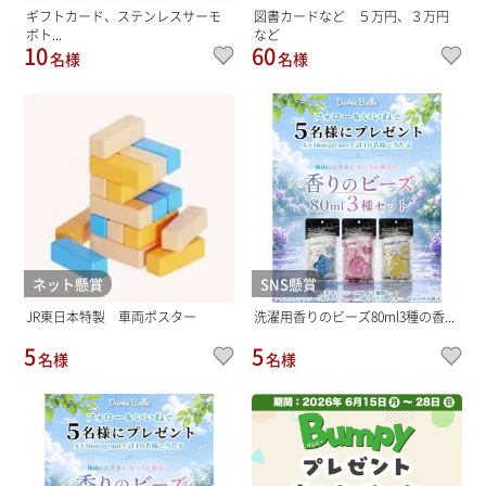
ギフトカード、ステンレスサーモ
図書カードなど ５万円、３万円
ボト...
など
10
60
名様
名様
ネット懸賞
SNS懸賞
JR東日本特製 車両ポスター
洗濯用香りのビーズ80ml3種の香...
5
5
名様
名様