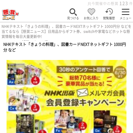
123
只今開催中の懸賞
件
見つける
お気に入り
閲覧履歴
メニュー
NHKテキスト「きょうの料理」、図書カードNEXTネットギフト 1000円分 などを
当てるなら【懸賞ニュース】日用品からギフト券、switchや家電などホットな懸
賞情報を毎日大量更新中!
ホーム
>
現金・ギフト券
>
NHKテキスト「きょうの料理」、図書カードNEXTネットギフト 1000円
分 など