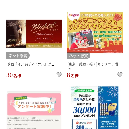
ネット懸賞
ネット懸賞
映画『Michael/マイケル』グ...
[東京・兵庫・福岡]キッザニア招
待...
30
8
名様
名様