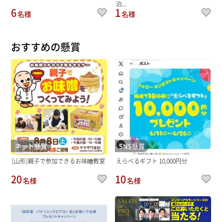
泊...
6
1
名様
名様
おすすめの懸賞
ネット懸賞
SNS懸賞
[山形]親子で参加できるお味噌教室
えらべるギフト 10,000円分
20
10
名様
名様