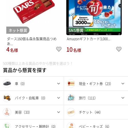
ネット懸賞
SNS懸賞
ダース160個＆森永製菓商品つめ
Amazonギフトカード3,000...
あ...
4
10
名様
名様
500種類以上ある賞品の中から懸賞を選ぼう！
賞品から懸賞を探す
車（0）
現金・ギフト券（23）
バイク・自転車（0）
旅行（111）
美容（33）
チケット（44）
アクセサリー・腕時計（0）
ベビー・キッズ（6）