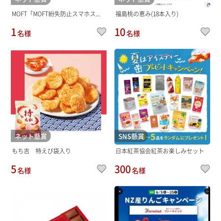
MOFT「MOFT紛失防止スマホス...
福島桃の恵み(18本入り)
1
10
名様
名様
ネット懸賞
SNS懸賞
もち吉 特えび袋入り
日本紅茶協会紅茶お楽しみセット
5
300
名様
名様