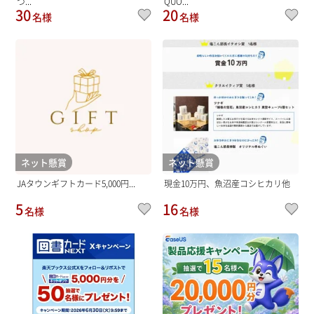
づ...
QUO...
30
20
名様
名様
ネット懸賞
ネット懸賞
JAタウンギフトカード5,000円...
現金10万円、魚沼産コシヒカリ他
5
16
名様
名様