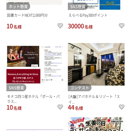
ネット懸賞
SNS懸賞
図書カードNEXT2,000円分
えらべるPay300ポイント
10
30000
名様
名様
SNS懸賞
コンテスト
モナコ四つ星ホテル「ポール・パ
[大阪]アパホテル＆リゾート「ス
ラス...
イ...
10
44
名様
名様