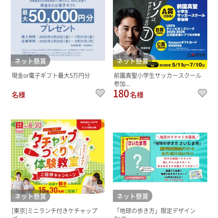
ネット懸賞
ネット懸賞
現金or電子ギフト最大5万円分
前園真聖小学生サッカースクール
参加...
180
名様
名様
ネット懸賞
ネット懸賞
[東京]ミニランチ付きケチャップ
「地球の歩き方」限定デザイン