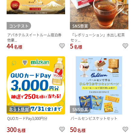
コンテスト
SNS懸賞
アパホテルスイートルーム宿泊券
『レボリューション』水出し紅茶
他豪...
セッ...
44
5
名様
名様
ネット懸賞
SNS懸賞
QUOカードPay3,000円分
バールセンビスケットセット
300
50
名様
名様