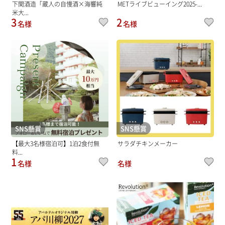
下関酒造「蔵人の自慢酒×海響純
METライブビューイング2025-...
米大...
3
2
名様
名様
SNS懸賞
SNS懸賞
【最大3名様宿泊可】1泊2食付無
サラダチキンメーカー
料...
1
名様
名様