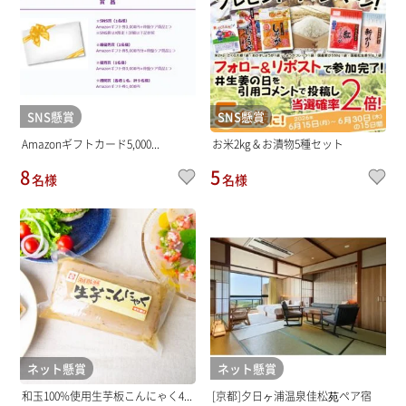
SNS懸賞
SNS懸賞
Amazonギフトカード5,000...
お米2kg＆お漬物5種セット
8
5
名様
名様
ネット懸賞
ネット懸賞
和玉100%使用生芋板こんにゃく4...
[京都]夕日ヶ浦温泉佳松苑ペア宿