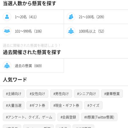
当選人数から懸賞を探す
1〜20名（411）
21〜100名（209）
101〜999名（106）
1000名以上（52）
過去に開催された懸賞を確認しよう！
過去開催された懸賞を探す
過去の懸賞（669）
人気ワード
#主婦向け
#女性向け
#男性向け
#シニア向け
#豪華懸賞
#大量当選
#ギフト券
#現金・ギフト券
#クイズ
#アンケート、クイズ、ゲーム
#会員登録
#X懸賞(Twitter懸賞)