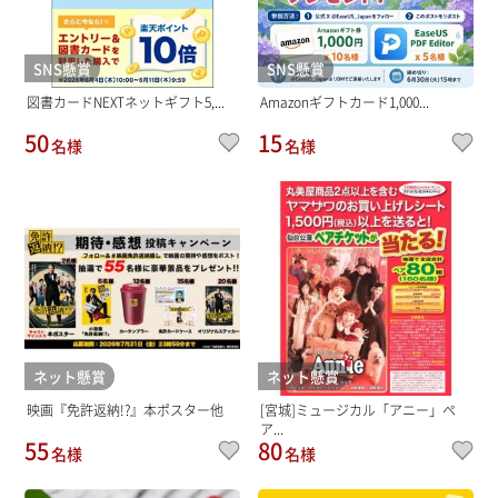
SNS懸賞
SNS懸賞
図書カードNEXTネットギフト5,...
Amazonギフトカード1,000...
50
15
名様
名様
ネット懸賞
ネット懸賞
映画『免許返納!?』本ポスター他
[宮城]ミュージカル「アニー」ペ
ア...
55
80
名様
名様