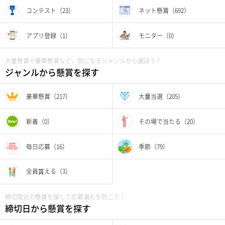
コンテスト（23）
ネット懸賞（692）
アプリ登録（1）
モニター（0）
大量懸賞や豪華懸賞など、気になるジャンルから選ぼう！
ジャンルから懸賞を探す
豪華懸賞（217）
大量当選（205）
新着（0）
その場で当たる（20）
毎日応募（16）
季節（79）
全員貰える（3）
締切間近の懸賞を探して応募漏れを防ごう！
締切日から懸賞を探す