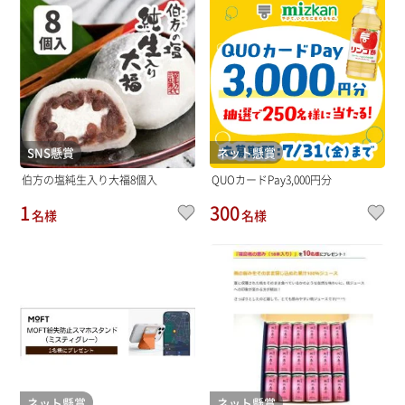
SNS懸賞
ネット懸賞
伯方の塩純生入り大福8個入
QUOカードPay3,000円分
1
300
名様
名様
ネット懸賞
ネット懸賞