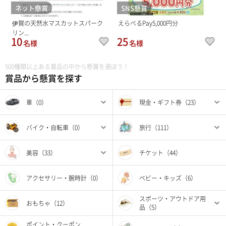
ネット懸賞
SNS懸賞
伊賀の天然水マスカットスパーク
えらべるPay5,000円分
リン...
10
25
名様
名様
500種類以上ある賞品の中から懸賞を選ぼう！
賞品から懸賞を探す
車（0）
現金・ギフト券（23）
バイク・自転車（0）
旅行（111）
美容（33）
チケット（44）
アクセサリー・腕時計（0）
ベビー・キッズ（6）
スポーツ・アウトドア用
おもちゃ（12）
品（5）
ポイント・クーポン