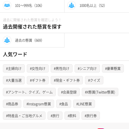
101〜999名（106）
1000名以上（52）
過去に開催された懸賞を確認しよう！
過去開催された懸賞を探す
過去の懸賞（669）
人気ワード
#主婦向け
#女性向け
#男性向け
#シニア向け
#豪華懸賞
#大量当選
#ギフト券
#現金・ギフト券
#クイズ
#アンケート、クイズ、ゲーム
#会員登録
#X懸賞(Twitter懸賞)
#商品券
#Instagram懸賞
#食品
#LINE懸賞
#特産品・ご当地グルメ
#旅行
#飲料
#旅行券