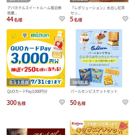
アパホテルスイートルーム宿泊券
『レボリューション』水出し紅茶
他豪...
セッ...
44
5
名様
名様
ネット懸賞
SNS懸賞
QUOカードPay3,000円分
バールセンビスケットセット
300
50
名様
名様