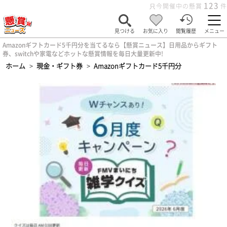
123
只今開催中の懸賞
件
見つける
お気に入り
閲覧履歴
メニュー
Amazonギフトカード5千円分を当てるなら【懸賞ニュース】日用品からギフト
券、switchや家電などホットな懸賞情報を毎日大量更新中!
ホーム
>
現金・ギフト券
>
Amazonギフトカード5千円分