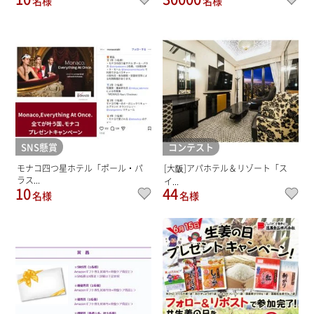
名様
名様
SNS懸賞
コンテスト
モナコ四つ星ホテル「ポール・パ
[大阪]アパホテル＆リゾート「ス
ラス...
イ...
10
44
名様
名様