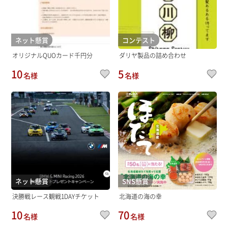
ネット懸賞
コンテスト
オリジナルQUOカード千円分
ダリヤ製品の詰め合わせ
10
5
名様
名様
ネット懸賞
SNS懸賞
決勝戦レース観戦1DAYチケット
北海道の海の幸
10
70
名様
名様