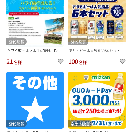
SNS懸賞
SNS懸賞
ハワイ旅行 ホノルル4泊6日、Do...
アサヒビール人気商品6本セット
21
100
名様
名様
SNS懸賞
ネット懸賞