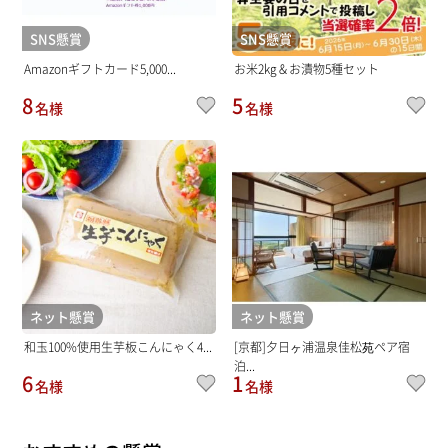
SNS懸賞
SNS懸賞
Amazonギフトカード5,000...
お米2kg＆お漬物5種セット
8
5
名様
名様
ネット懸賞
ネット懸賞
和玉100%使用生芋板こんにゃく4...
[京都]夕日ヶ浦温泉佳松苑ペア宿
泊...
6
1
名様
名様