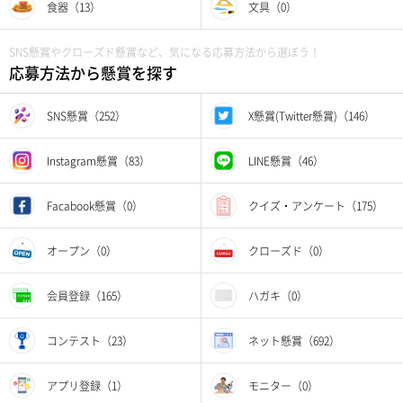
食器（13）
文具（0）
SNS懸賞やクローズド懸賞など、気になる応募方法から選ぼう！
応募方法から懸賞を探す
SNS懸賞（252）
X懸賞(Twitter懸賞)（146）
Instagram懸賞（83）
LINE懸賞（46）
Facabook懸賞（0）
クイズ・アンケート（175）
オープン（0）
クローズド（0）
会員登録（165）
ハガキ（0）
コンテスト（23）
ネット懸賞（692）
アプリ登録（1）
モニター（0）