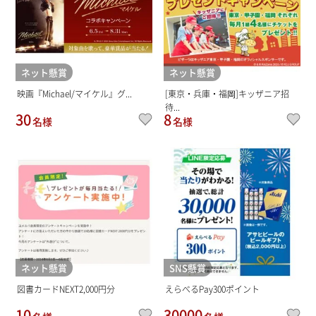
ネット懸賞
ネット懸賞
映画『Michael/マイケル』グ...
[東京・兵庫・福岡]キッザニア招
待...
30
8
名様
名様
ネット懸賞
SNS懸賞
図書カードNEXT2,000円分
えらべるPay300ポイント
10
30000