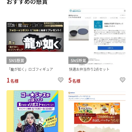
おすすめの懸賞
SNS懸賞
SNS懸賞
「龍が如く」ロゴフィギュア
快適お弁当作り2点セット
1
5
名様
名様