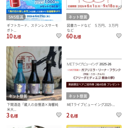
SNS懸賞
ネット懸賞
ギフトカード、ステンレスサーモ
図書カードなど ５万円、３万円
ボト...
など
10
60
名様
名様
ネット懸賞
ネット懸賞
下関酒造「蔵人の自慢酒×海響純
METライブビューイング2025-...
米大...
3
2
名様
名様