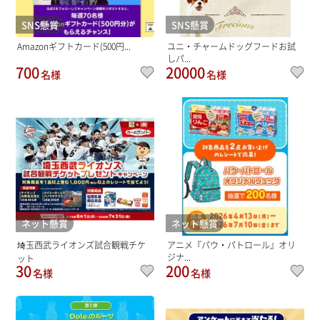
SNS懸賞
SNS懸賞
Amazonギフトカード(500円...
ユニ・チャームドッグフードお試
しパ...
700
20000
名様
名様
ネット懸賞
ネット懸賞
埼玉西武ライオンズ試合観戦チケ
アニメ『パウ・パトロール』オリ
ジナ...
ット
30
200
名様
名様