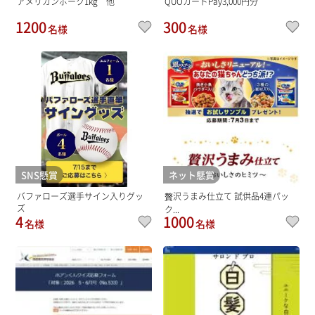
アメリカンポーク1kg 他
QUOカードPay3,000円分
1200
300
名様
名様
SNS懸賞
ネット懸賞
バファローズ選手サイン入りグッ
贅沢うまみ仕立て 試供品4連パッ
ズ
ク...
4
1000
名様
名様