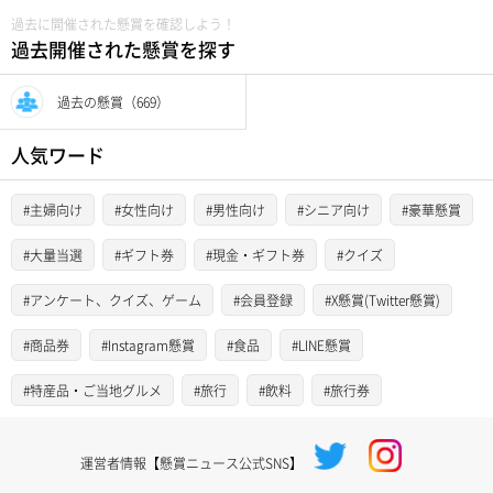
過去に開催された懸賞を確認しよう！
過去開催された懸賞を探す
過去の懸賞（669）
人気ワード
#主婦向け
#女性向け
#男性向け
#シニア向け
#豪華懸賞
#大量当選
#ギフト券
#現金・ギフト券
#クイズ
#アンケート、クイズ、ゲーム
#会員登録
#X懸賞(Twitter懸賞)
#商品券
#Instagram懸賞
#食品
#LINE懸賞
#特産品・ご当地グルメ
#旅行
#飲料
#旅行券
運営者情報【懸賞ニュース公式SNS】