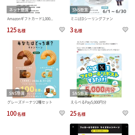
ネット懸賞
SNS懸賞
Amazonギフトカード1,000...
ミニLEDシーリングファン
125
3
名様
名様
SNS懸賞
SNS懸賞
グレーズドーナツ2種セット
えらべるPay5,000円分
100
25
名様
名様