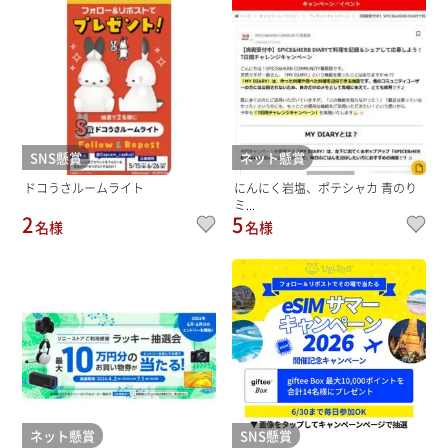
SNS懸賞
ネット懸賞
ドコうさルームライト
にんにく岩塩、ポテシャカ 青のり
ミ...
2
5
名様
名様
ネット懸賞
SNS懸賞