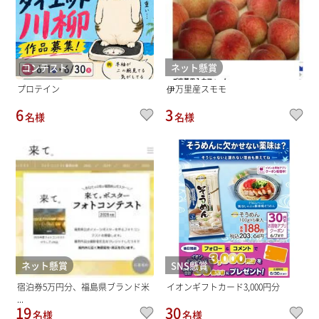
コンテスト
ネット懸賞
プロテイン
伊万里産スモモ
6
3
名様
名様
ネット懸賞
SNS懸賞
宿泊券5万円分、福島県ブランド米
イオンギフトカード3,000円分
...
19
30
名様
名様