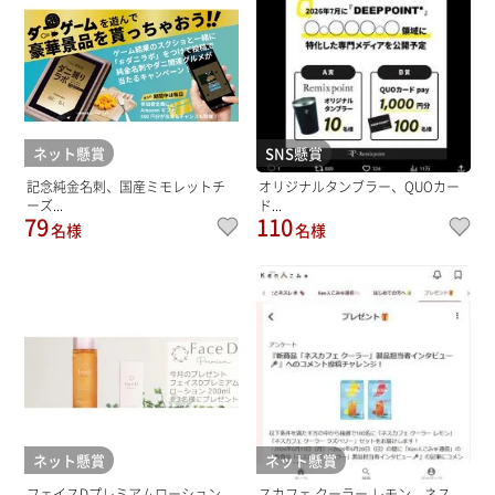
ネット懸賞
SNS懸賞
記念純金名刺、国産ミモレットチ
オリジナルタンブラー、QUOカー
ーズ...
ド...
79
110
名様
名様
ネット懸賞
ネット懸賞
フェイスDプレミアムローション
スカフェ クーラー レモン、ネス