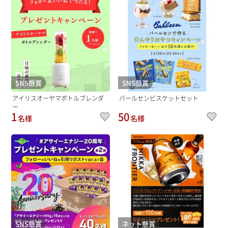
SNS懸賞
SNS懸賞
アイリスオーヤマボトルブレンダ
バールセンビスケットセット
ー
1
50
名様
名様
SNS懸賞
ネット懸賞