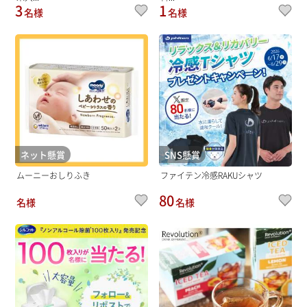
3
1
名様
名様
ネット懸賞
SNS懸賞
ムーニーおしりふき
ファイテン冷感RAKUシャツ
80
名様
名様