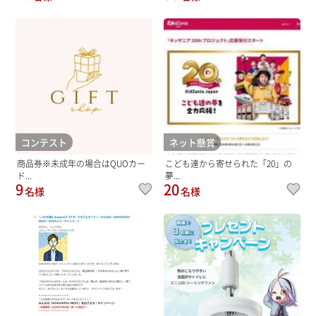
コンテスト
ネット懸賞
商品券※未成年の場合はQUOカー
こども達から寄せられた「20」の
ド...
夢...
9
20
名様
名様