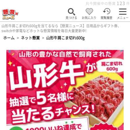
123
只今開催中の懸賞
件
見つける
お気に入り
閲覧履歴
メニュー
山形牛肩こま切れ600gを当てるなら【懸賞ニュース】日用品からギフト券、
switchや家電などホットな懸賞情報を毎日大量更新中!
ホーム
>
ネット懸賞
>
山形牛肩こま切れ600g