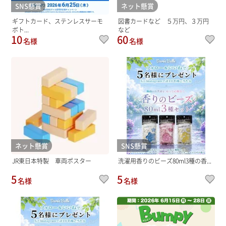
SNS懸賞
ネット懸賞
ギフトカード、ステンレスサーモ
図書カードなど ５万円、３万円
ボト...
など
10
60
名様
名様
ネット懸賞
SNS懸賞
JR東日本特製 車両ポスター
洗濯用香りのビーズ80ml3種の香...
5
5
名様
名様