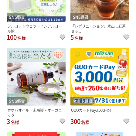
SNS懸賞
SNS懸賞
シルコットウェットノンアルコー
『レボリューション』水出し紅茶
ル除...
セッ...
100
5
名様
名様
SNS懸賞
ネット懸賞
ホホバオイル・未精製・オーガニ
QUOカードPay3,000円分
ック
3
300
名様
名様