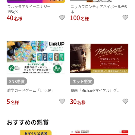
フルッタアサイーエナジー
ニッカフロンティアハイボール缶6
195g×...
本
40
100
名様
名様
SNS懸賞
ネット懸賞
雑学カードゲーム「LineUP」
映画『Michael/マイケル』グ...
5
30
名様
名様
おすすめの懸賞