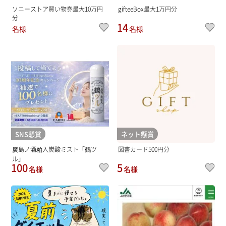
ソニーストア買い物券最大10万円
gifteeBox最大1万円分
分
14
名様
名様
SNS懸賞
ネット懸賞
廣島ノ酒粕入炭酸ミスト「鶴ツ
図書カード500円分
ル」
100
5
名様
名様