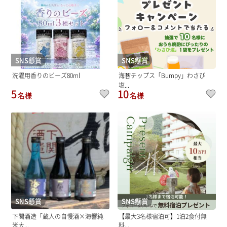
SNS懸賞
SNS懸賞
洗濯用香りのビーズ80ml
海苔チップス「Bumpy」わさび
塩...
5
10
名様
名様
SNS懸賞
SNS懸賞
下関酒造「蔵人の自慢酒×海響純
【最大3名様宿泊可】1泊2食付無
米大...
料...