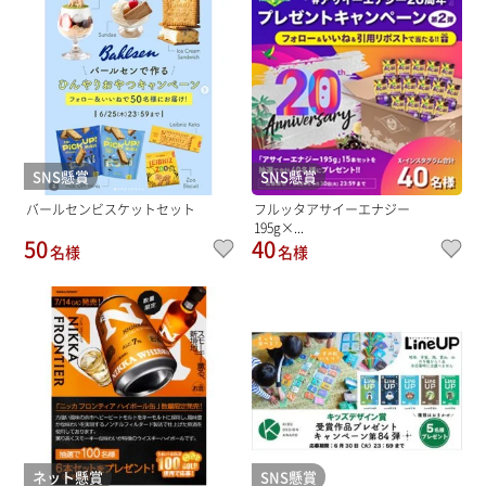
SNS懸賞
SNS懸賞
バールセンビスケットセット
フルッタアサイーエナジー
195g×...
50
40
名様
名様
ネット懸賞
SNS懸賞