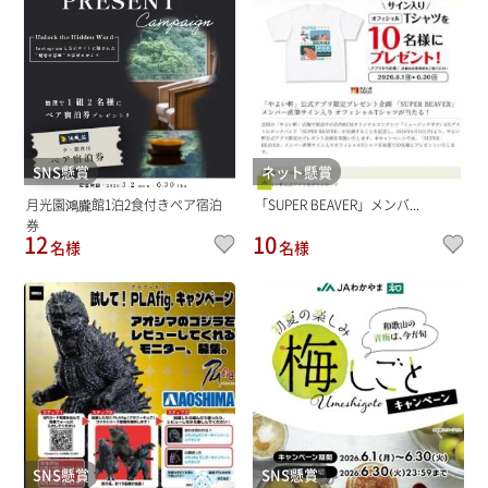
SNS懸賞
ネット懸賞
月光園鴻朧館1泊2食付きペア宿泊
「SUPER BEAVER」メンバ...
券
12
10
名様
名様
SNS懸賞
SNS懸賞