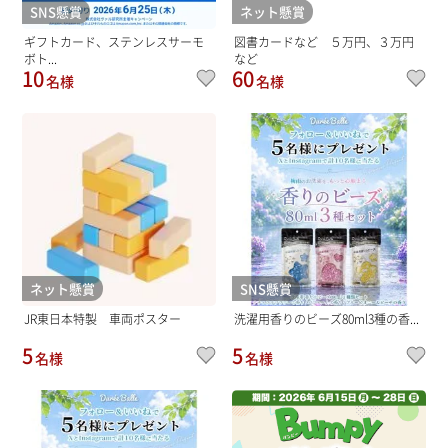
SNS懸賞
ネット懸賞
ギフトカード、ステンレスサーモ
図書カードなど ５万円、３万円
ボト...
など
10
60
名様
名様
ネット懸賞
SNS懸賞
JR東日本特製 車両ポスター
洗濯用香りのビーズ80ml3種の香...
5
5
名様
名様