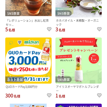
SNS懸賞
SNS懸賞
『レボリューション』水出し紅茶
ホホバオイル・未精製・オーガニ
セッ...
ック
5
3
名様
名様
ネット懸賞
SNS懸賞
QUOカードPay3,000円分
アイリスオーヤマボトルブレンダ
ー
300
1
名様
名様