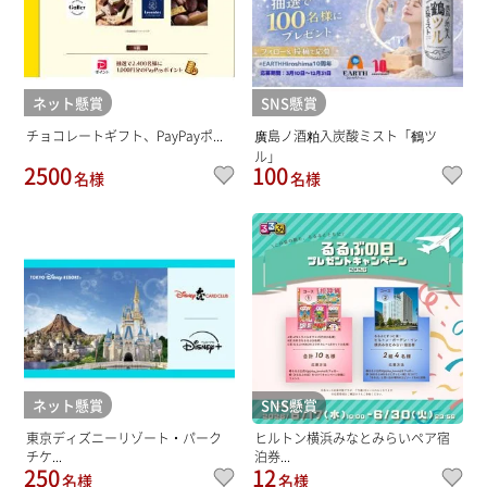
ネット懸賞
SNS懸賞
チョコレートギフト、PayPayポ...
廣島ノ酒粕入炭酸ミスト「鶴ツ
ル」
2500
100
名様
名様
ネット懸賞
SNS懸賞
東京ディズニーリゾート・パーク
ヒルトン横浜みなとみらいペア宿
チケ...
泊券...
250
12
名様
名様