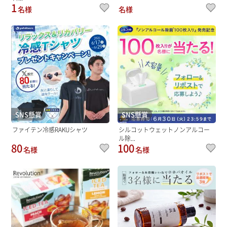
1
名様
名様
SNS懸賞
SNS懸賞
ファイテン冷感RAKUシャツ
シルコットウェットノンアルコー
ル除...
80
100
名様
名様