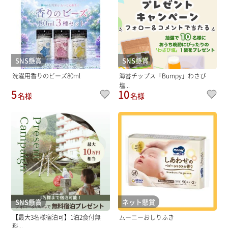
SNS懸賞
SNS懸賞
洗濯用香りのビーズ80ml
海苔チップス「Bumpy」わさび
塩...
5
10
名様
名様
SNS懸賞
ネット懸賞
【最大3名様宿泊可】1泊2食付無
ムーニーおしりふき
料...