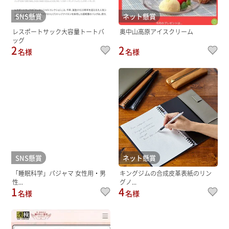
SNS懸賞
ネット懸賞
レスポートサック大容量トートバ
奥中山高原アイスクリーム
ッグ
2
2
名様
名様
SNS懸賞
ネット懸賞
「睡眠科学」パジャマ 女性用・男
キングジムの合成皮革表紙のリン
性...
グノ...
1
4
名様
名様