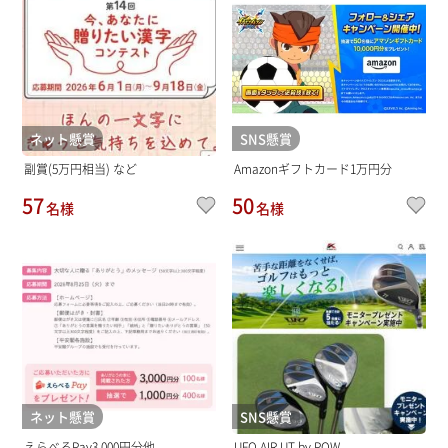
ネット懸賞
SNS懸賞
副賞(5万円相当) など
Amazonギフトカード1万円分
57
50
名様
名様
ネット懸賞
SNS懸賞
えらべるPay3,000円分他
UFO AIR UT by POW...