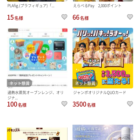
PLAfig.(プラフィギュア)「...
えらべるPay 2,000ポイント
15
66
名様
名様
ネット懸賞
ネット懸賞
過熱水蒸気オーブンレンジ、オリ
ジャンボオリジナルQUOカード
ジナ...
100
3500
名様
名様