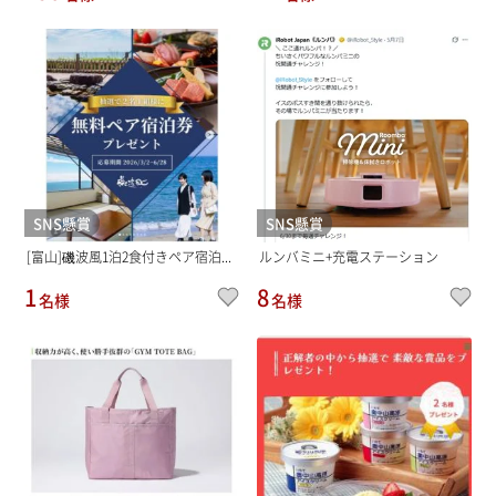
SNS懸賞
SNS懸賞
[富山]磯波風1泊2食付きペア宿泊...
ルンバミニ+充電ステーション
1
8
名様
名様