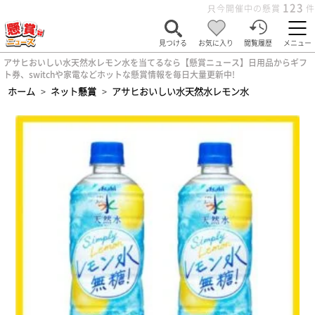
123
只今開催中の懸賞
件
見つける
お気に入り
閲覧履歴
メニュー
アサヒおいしい水天然水レモン水を当てるなら【懸賞ニュース】日用品からギフ
ト券、switchや家電などホットな懸賞情報を毎日大量更新中!
ホーム
>
ネット懸賞
>
アサヒおいしい水天然水レモン水