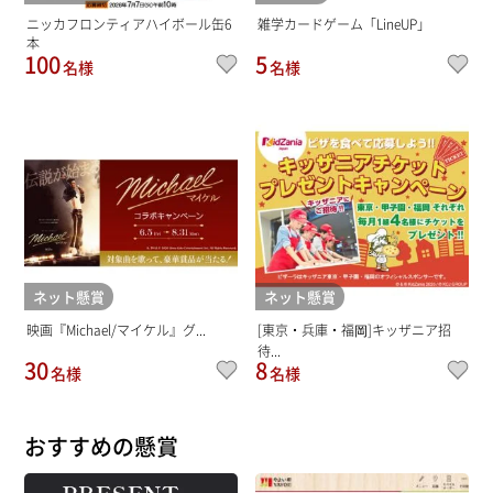
ニッカフロンティアハイボール缶6
雑学カードゲーム「LineUP」
本
100
5
名様
名様
ネット懸賞
ネット懸賞
映画『Michael/マイケル』グ...
[東京・兵庫・福岡]キッザニア招
待...
30
8
名様
名様
おすすめの懸賞