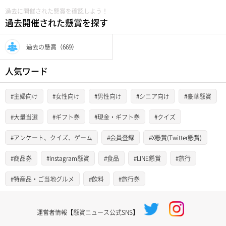
過去に開催された懸賞を確認しよう！
過去開催された懸賞を探す
過去の懸賞（669）
人気ワード
#主婦向け
#女性向け
#男性向け
#シニア向け
#豪華懸賞
#大量当選
#ギフト券
#現金・ギフト券
#クイズ
#アンケート、クイズ、ゲーム
#会員登録
#X懸賞(Twitter懸賞)
#商品券
#Instagram懸賞
#食品
#LINE懸賞
#旅行
#特産品・ご当地グルメ
#飲料
#旅行券
運営者情報【懸賞ニュース公式SNS】