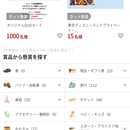
ネット懸賞
ネット懸賞
オリジナルQUOカード
東京ディズニーランドプライベー
ト・...
1000
15
名様
名様
500種類以上ある賞品の中から懸賞を選ぼう！
賞品から懸賞を探す
車（0）
現金・ギフト券（23）
バイク・自転車（0）
旅行（111）
美容（33）
チケット（44）
アクセサリー・腕時計（0）
ベビー・キッズ（6）
スポーツ・アウトドア用
おもちゃ（12）