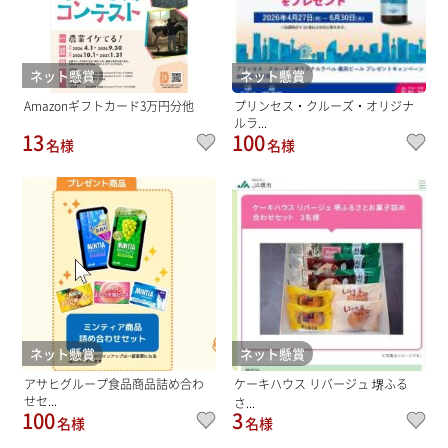
ネット懸賞
ネット懸賞
Amazonギフトカード3万円分他
プリンセス・クルーズ・オリジナ
ルラ...
13
100
名様
名様
ネット懸賞
ネット懸賞
アサヒグループ食品商品詰め合わ
ケーキハウス リバージュ 堺ふる
せセ...
さ...
100
3
名様
名様