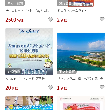
ネット懸賞
SNS懸賞
チョコレートギフト、PayPayポ...
ドコうさルームライト
2500
2
名様
名様
SNS懸賞
ネット懸賞
Amazonギフトカード1万円分
「ハレクラニ沖縄」ペア2泊宿泊券
20
1
名様
名様