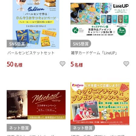
SNS懸賞
SNS懸賞
バールセンビスケットセット
雑学カードゲーム「LineUP」
50
5
名様
名様
ネット懸賞
ネット懸賞