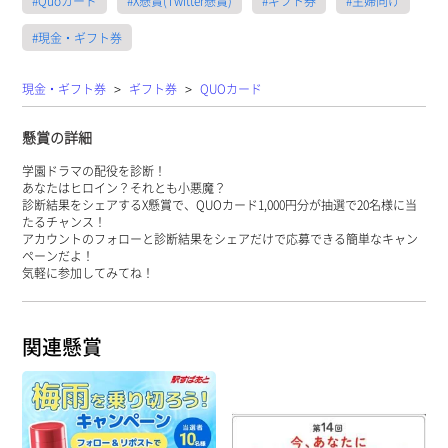
#Quoカード
#X懸賞(Twitter懸賞)
#ギフト券
#主婦向け
#現金・ギフト券
>
>
現金・ギフト券
ギフト券
QUOカード
懸賞の詳細
学園ドラマの配役を診断！
あなたはヒロイン？それとも小悪魔？
診断結果をシェアするX懸賞で、QUOカード1,000円分が抽選で20名様に当
たるチャンス！
アカウントのフォローと診断結果をシェアだけで応募できる簡単なキャン
ペーンだよ！
気軽に参加してみてね！
関連懸賞