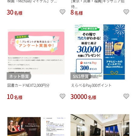
映画『Michael/マイケル』グ...
[東京・兵庫・福岡]キッザニア招
待...
30
8
名様
名様
ネット懸賞
SNS懸賞
図書カードNEXT2,000円分
えらべるPay300ポイント
10
30000
名様
名様