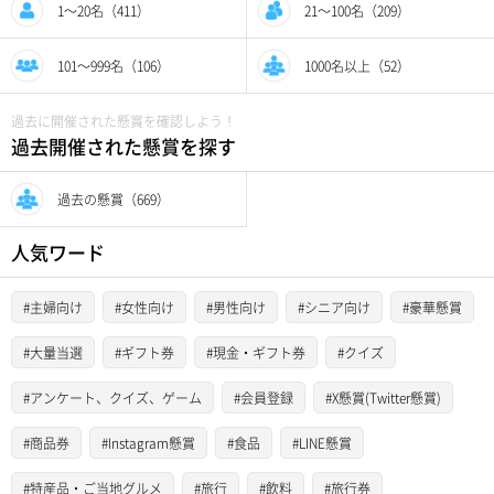
1〜20名（411）
21〜100名（209）
101〜999名（106）
1000名以上（52）
過去に開催された懸賞を確認しよう！
過去開催された懸賞を探す
過去の懸賞（669）
人気ワード
#主婦向け
#女性向け
#男性向け
#シニア向け
#豪華懸賞
#大量当選
#ギフト券
#現金・ギフト券
#クイズ
#アンケート、クイズ、ゲーム
#会員登録
#X懸賞(Twitter懸賞)
#商品券
#Instagram懸賞
#食品
#LINE懸賞
#特産品・ご当地グルメ
#旅行
#飲料
#旅行券