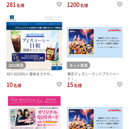
281
1200
名様
名様
SNS懸賞
ネット懸賞
KEY DOORS＋ 香味まろやか...
東京ディズニーランドプライベー
ト・...
10
15
名様
名様