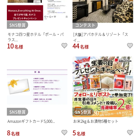
SNS懸賞
コンテスト
モナコ四つ星ホテル「ポール・パ
[大阪]アパホテル＆リゾート「ス
ラス...
イ...
10
44
名様
名様
SNS懸賞
SNS懸賞
Amazonギフトカード5,000...
お米2kg＆お漬物5種セット
8
5
名様
名様