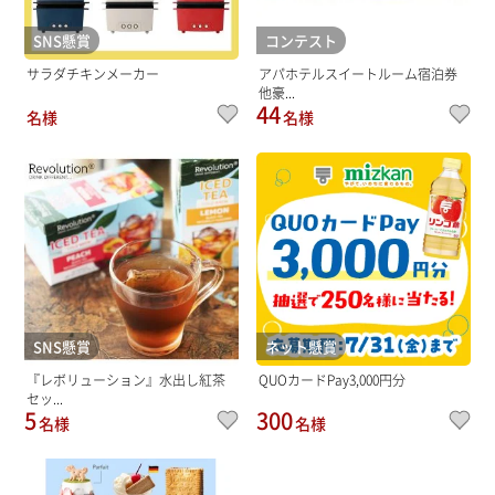
SNS懸賞
コンテスト
サラダチキンメーカー
アパホテルスイートルーム宿泊券
他豪...
44
名様
名様
SNS懸賞
ネット懸賞
『レボリューション』水出し紅茶
QUOカードPay3,000円分
セッ...
5
300
名様
名様