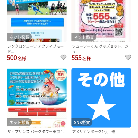
ネット懸賞
ネット懸賞
シンクロンコーワ アクティブモー
ジューシーくん グッズセット、ジ
ド...
ュ...
500
555
名様
名様
ネット懸賞
SNS懸賞
ザ・プリンス パークタワー東京 1...
アメリカンポーク1kg 他