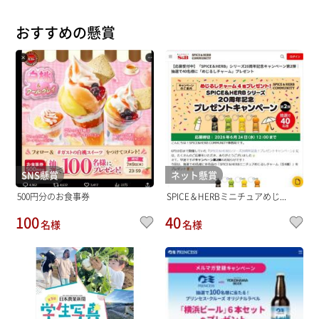
おすすめの懸賞
SNS懸賞
ネット懸賞
500円分のお食事券
SPICE＆HERBミニチュアめじ...
100
40
名様
名様