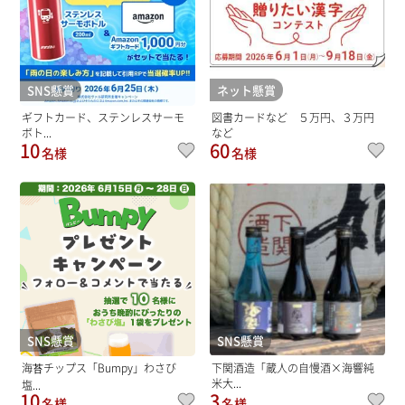
SNS懸賞
ネット懸賞
ギフトカード、ステンレスサーモ
図書カードなど ５万円、３万円
ボト...
など
10
60
名様
名様
SNS懸賞
SNS懸賞
海苔チップス「Bumpy」わさび
下関酒造「蔵人の自慢酒×海響純
米大...
塩...
10
3
名様
名様