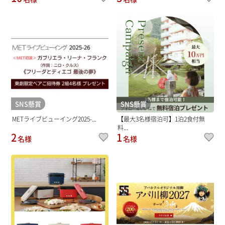
SNS懸賞
SNS懸賞
METライブビューイング2025-...
【最大3名様宿泊可】1泊2食付無
料...
2
1
名様
名様