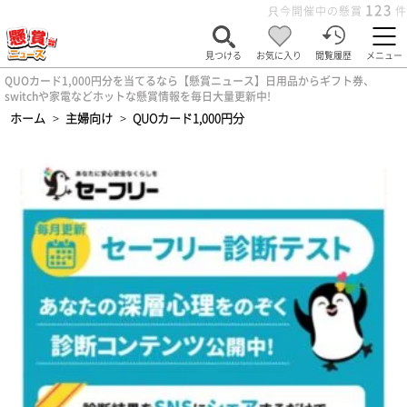
123
只今開催中の懸賞
件
見つける
お気に入り
閲覧履歴
メニュー
QUOカード1,000円分を当てるなら【懸賞ニュース】日用品からギフト券、
switchや家電などホットな懸賞情報を毎日大量更新中!
ホーム
>
主婦向け
>
QUOカード1,000円分