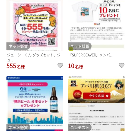
ネット懸賞
ネット懸賞
ジューシーくん グッズセット、ジ
「SUPER BEAVER」メンバ...
ュ...
555
10
名様
名様
ネット懸賞
コンテスト