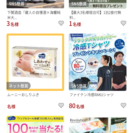
SNS懸賞
SNS懸賞
下関酒造「蔵人の自慢酒×海響純
【最大3名様宿泊可】1泊2食付無
米大...
料...
3
1
名様
名様
ネット懸賞
SNS懸賞
ムーニーおしりふき
ファイテン冷感RAKUシャツ
80
名様
名様