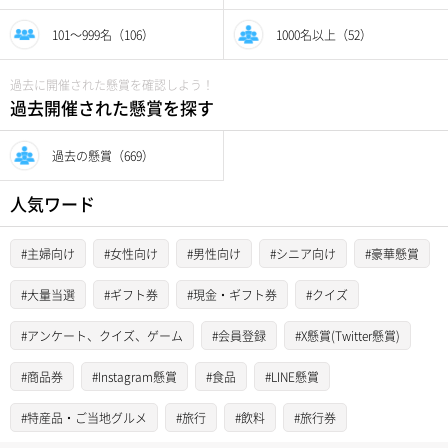
101〜999名（106）
1000名以上（52）
過去に開催された懸賞を確認しよう！
過去開催された懸賞を探す
過去の懸賞（669）
人気ワード
#主婦向け
#女性向け
#男性向け
#シニア向け
#豪華懸賞
#大量当選
#ギフト券
#現金・ギフト券
#クイズ
#アンケート、クイズ、ゲーム
#会員登録
#X懸賞(Twitter懸賞)
#商品券
#Instagram懸賞
#食品
#LINE懸賞
#特産品・ご当地グルメ
#旅行
#飲料
#旅行券