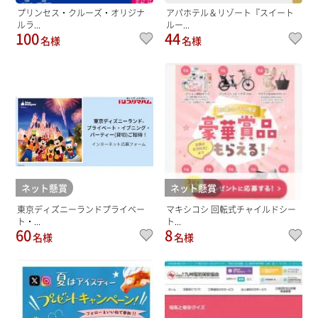
プリンセス・クルーズ・オリジナ
アパホテル＆リゾート『スイート
ルラ...
ルー...
100
44
名様
名様
ネット懸賞
ネット懸賞
東京ディズニーランドプライベー
マキシコシ 回転式チャイルドシー
ト・...
ト...
60
8
名様
名様