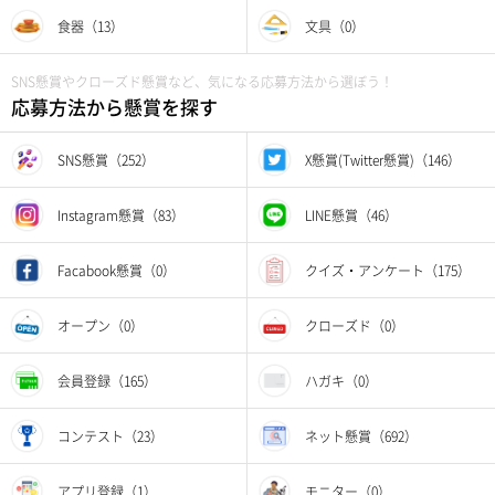
食器（13）
文具（0）
SNS懸賞やクローズド懸賞など、気になる応募方法から選ぼう！
応募方法から懸賞を探す
SNS懸賞（252）
X懸賞(Twitter懸賞)（146）
Instagram懸賞（83）
LINE懸賞（46）
Facabook懸賞（0）
クイズ・アンケート（175）
オープン（0）
クローズド（0）
会員登録（165）
ハガキ（0）
コンテスト（23）
ネット懸賞（692）
アプリ登録（1）
モニター（0）