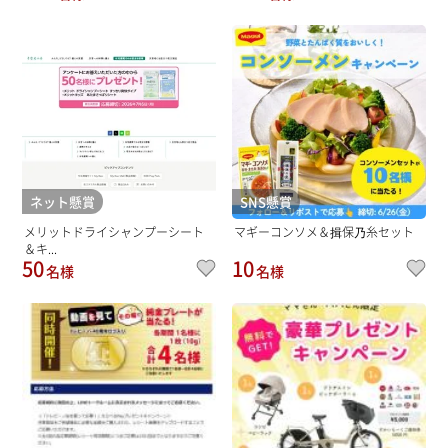
ネット懸賞
SNS懸賞
メリットドライシャンプーシート
マギーコンソメ＆揖保乃糸セット
＆キ...
50
10
名様
名様