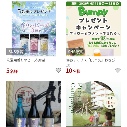
SNS懸賞
SNS懸賞
洗濯用香りのビーズ80ml
海苔チップス「Bumpy」わさび
塩...
5
10
名様
名様