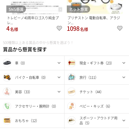
SNS懸賞
ネット懸賞
トレビーノ40周年ロゴ入り純金プ
ブリヂストン 電動自転車、アラジ
レ...
ン...
4
1098
名様
名様
500種類以上ある賞品の中から懸賞を選ぼう！
賞品から懸賞を探す
車（0）
現金・ギフト券（23）
バイク・自転車（0）
旅行（111）
美容（33）
チケット（44）
アクセサリー・腕時計（0）
ベビー・キッズ（6）
スポーツ・アウトドア用
おもちゃ（12）
品（5）