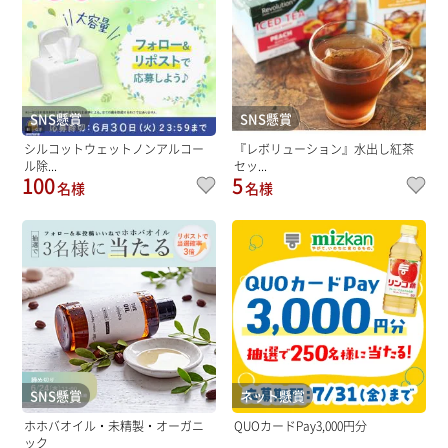
SNS懸賞
SNS懸賞
シルコットウェットノンアルコー
『レボリューション』水出し紅茶
ル除...
セッ...
100
5
名様
名様
SNS懸賞
ネット懸賞
ホホバオイル・未精製・オーガニ
QUOカードPay3,000円分
ック