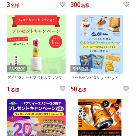
3
300
名様
名様
SNS懸賞
SNS懸賞
アイリスオーヤマボトルブレンダ
バールセンビスケットセット
ー
1
50
名様
名様