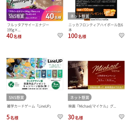
SNS懸賞
ネット懸賞
フルッタアサイーエナジー
ニッカフロンティアハイボール缶6
195g×...
本
40
100
名様
名様
SNS懸賞
ネット懸賞
雑学カードゲーム「LineUP」
映画『Michael/マイケル』グ...
5
30
名様
名様