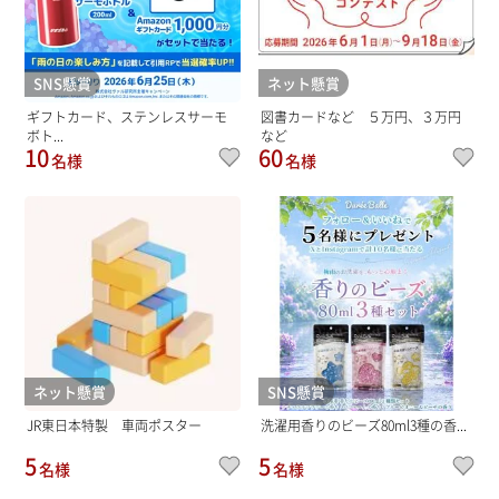
SNS懸賞
ネット懸賞
ギフトカード、ステンレスサーモ
図書カードなど ５万円、３万円
ボト...
など
10
60
名様
名様
ネット懸賞
SNS懸賞
JR東日本特製 車両ポスター
洗濯用香りのビーズ80ml3種の香...
5
5
名様
名様