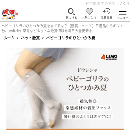
123
只今開催中の懸賞
件
見つける
お気に入り
閲覧履歴
メニュー
ベビーゴリラのひとつかみ夏を当てるなら【懸賞ニュース】日用品からギフト
券、switchや家電などホットな懸賞情報を毎日大量更新中!
ホーム
>
ネット懸賞
>
ベビーゴリラのひとつかみ夏