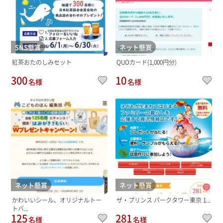
SNS懸賞
ネット懸賞
紅茶おたのしみセット
QUOカード(1,000円分)
300
10
名様
名様
ネット懸賞
ネット懸賞
かわいいシール、オリジナルトー
ザ・プリンス パークタワー東京 1...
トバ...
125
281
名様
名様