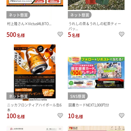
ネット懸賞
ネット懸賞
村上隆さん×VictusMLBTO...
うれしの茶＆うれしの紅茶ティー
バッ...
500
5
名様
名様
ネット懸賞
SNS懸賞
ニッカフロンティアハイボール缶6
図書カードNEXT1,000円分
本
100
10
名様
名様