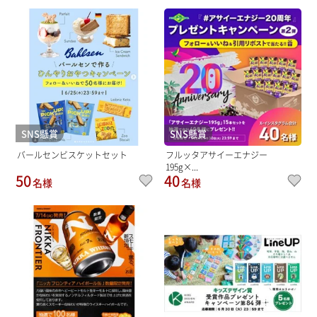
SNS懸賞
SNS懸賞
バールセンビスケットセット
フルッタアサイーエナジー
195g×...
50
40
名様
名様