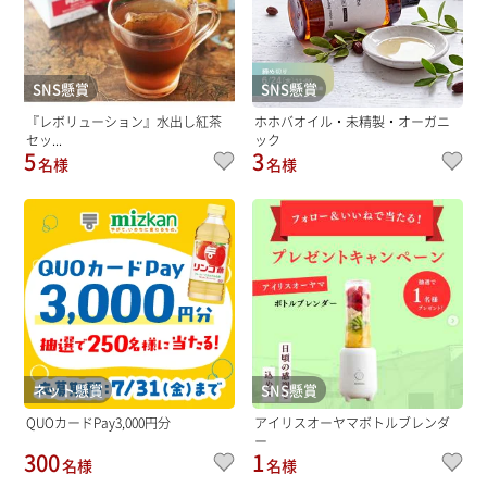
SNS懸賞
SNS懸賞
『レボリューション』水出し紅茶
ホホバオイル・未精製・オーガニ
セッ...
ック
5
3
名様
名様
ネット懸賞
SNS懸賞
QUOカードPay3,000円分
アイリスオーヤマボトルブレンダ
ー
300
1
名様
名様