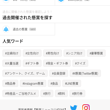
過去に開催された懸賞を確認しよう！
過去開催された懸賞を探す
過去の懸賞（669）
人気ワード
#主婦向け
#女性向け
#男性向け
#シニア向け
#豪華懸賞
#大量当選
#ギフト券
#現金・ギフト券
#クイズ
#アンケート、クイズ、ゲーム
#会員登録
#X懸賞(Twitter懸賞)
#商品券
#Instagram懸賞
#食品
#LINE懸賞
#特産品・ご当地グルメ
#旅行
#飲料
#旅行券
運営者情報【懸賞ニュース公式SNS】