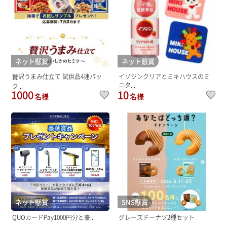
ネット懸賞
ネット懸賞
贅沢うまみ仕立て 試供品4連パッ
イソジンクリアとミキハウスのミ
ニタ...
ク...
1000
10
名様
名様
ネット懸賞
SNS懸賞
QUOカードPay1000円分と豪...
グレーズドーナツ2種セット