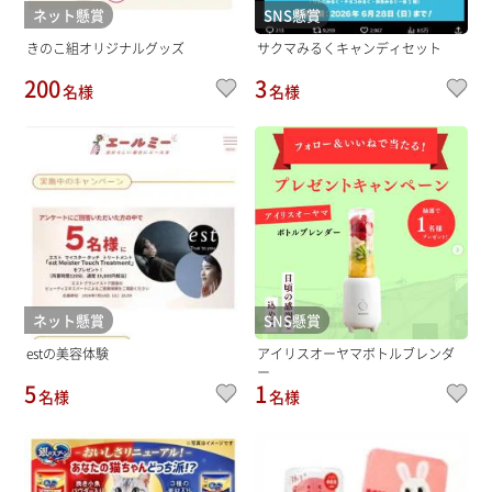
ネット懸賞
SNS懸賞
きのこ組オリジナルグッズ
サクマみるくキャンディセット
200
3
名様
名様
ネット懸賞
SNS懸賞
estの美容体験
アイリスオーヤマボトルブレンダ
ー
5
1
名様
名様