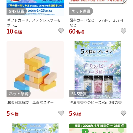
SNS懸賞
ネット懸賞
ギフトカード、ステンレスサーモ
図書カードなど ５万円、３万円
ボト...
など
10
60
名様
名様
ネット懸賞
SNS懸賞
JR東日本特製 車両ポスター
洗濯用香りのビーズ80ml3種の香...
5
5
名様
名様