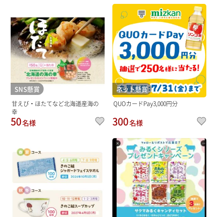
SNS懸賞
ネット懸賞
甘えび・ほたてなど北海道産海の
QUOカードPay3,000円分
幸
50
300
名様
名様