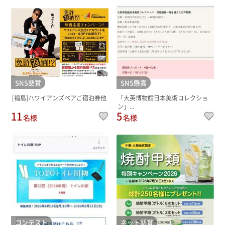
SNS懸賞
SNS懸賞
[福島]ハワイアンズペアご宿泊券他
「大英博物館日本美術コレクショ
ン」...
11
5
名様
名様
コンテスト
ネット懸賞