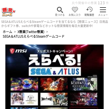
123
只今開催中の懸賞
件
見つける
お気に入り
閲覧履歴
メニュー
SEGA＆ATLUSえらべるSteamゲームコードを当てるなら【懸賞ニュース】日用品
からギフト券、switchや家電などホットな懸賞情報を毎日大量更新中!
ホーム
>
X懸賞(Twitter懸賞)
>
SEGA＆ATLUSえらべるSteamゲームコード