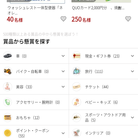
ウォッシュレスト一体型便器「ネ
QUOカード2,000円分 、焼酎...
オレ...
40
250
名様
名様
500種類以上ある賞品の中から懸賞を選ぼう！
賞品から懸賞を探す
車（0）
現金・ギフト券（23）
バイク・自転車（0）
旅行（111）
美容（33）
チケット（44）
アクセサリー・腕時計（0）
ベビー・キッズ（6）
スポーツ・アウトドア用
おもちゃ（12）
品（5）
ポイント・クーポン
インテリア（0）
（55）