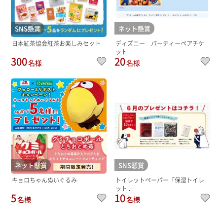
SNS懸賞
ネット懸賞
日本紅茶協会紅茶お楽しみセット
ディズニー パーティーペアチケ
ット
300
20
名様
名様
ネット懸賞
SNS懸賞
キョロちゃんぬいぐるみ
トイレットペーパー「保湿トイレ
ット...
5
10
名様
名様