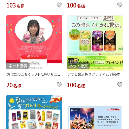
103
100
名様
名様
ネット懸賞
ネット懸賞
おはだのごちそうD-HADAいちご...
アサヒ贅沢搾りプレミアム 3種6本
20
100
名様
名様