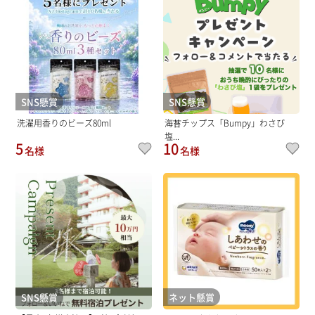
SNS懸賞
SNS懸賞
洗濯用香りのビーズ80ml
海苔チップス「Bumpy」わさび
塩...
5
10
名様
名様
SNS懸賞
ネット懸賞