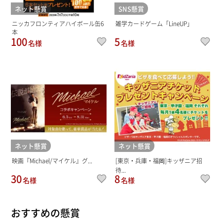
ネット懸賞
SNS懸賞
ニッカフロンティアハイボール缶6
雑学カードゲーム「LineUP」
本
100
5
名様
名様
ネット懸賞
ネット懸賞
映画『Michael/マイケル』グ...
[東京・兵庫・福岡]キッザニア招
待...
30
8
名様
名様
おすすめの懸賞