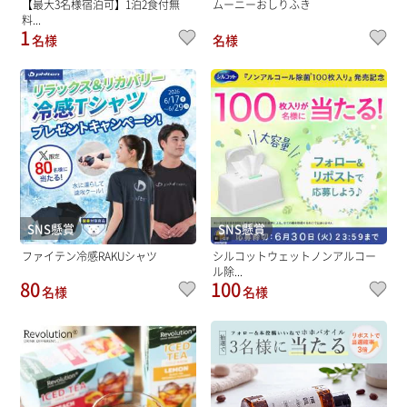
【最大3名様宿泊可】1泊2食付無
ムーニーおしりふき
料...
1
名様
名様
SNS懸賞
SNS懸賞
ファイテン冷感RAKUシャツ
シルコットウェットノンアルコー
ル除...
80
100
名様
名様