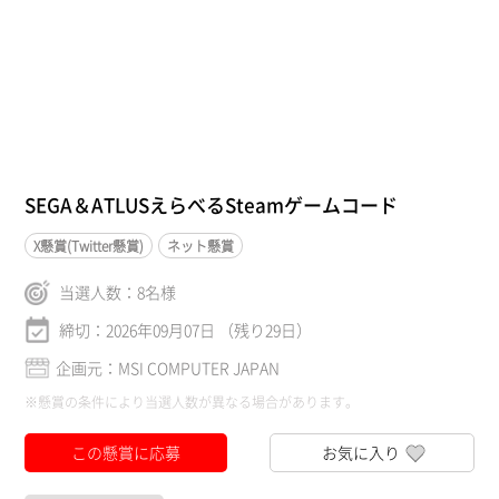
SEGA＆ATLUSえらべるSteamゲームコード
X懸賞(Twitter懸賞)
ネット懸賞
当選人数：
8
名様
締切：2026年09月07日 （残り29日）
企画元：MSI COMPUTER JAPAN
※懸賞の条件により当選人数が異なる場合があります。
この懸賞に応募
お気に入り