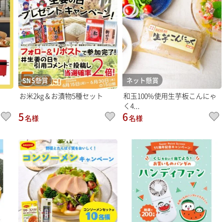
SNS懸賞
ネット懸賞
お米2kg＆お漬物5種セット
和玉100%使用生芋板こんにゃ
く4...
5
6
名様
名様