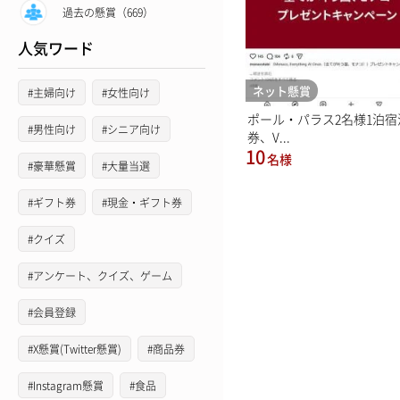
過去の懸賞（669）
人気ワード
ネット懸賞
#主婦向け
#女性向け
ポール・パラス2名様1泊宿
#男性向け
#シニア向け
券、V...
10
名様
#豪華懸賞
#大量当選
#ギフト券
#現金・ギフト券
#クイズ
#アンケート、クイズ、ゲーム
#会員登録
#X懸賞(Twitter懸賞)
#商品券
#Instagram懸賞
#食品