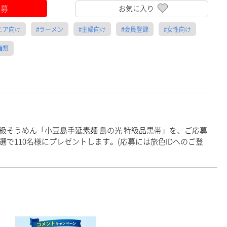
応募
お気に入り
ニア向け
#ラーメン
#主婦向け
#会員登録
#女性向け
麺類
級そうめん「小豆島手延素麺 島の光 特級品黒帯」を、ご応募
で110名様にプレゼントします。(応募には旅色IDへのご登