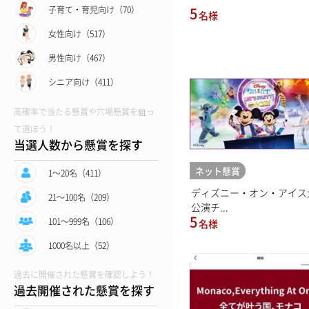
5
子育て・育児向け（70）
名様
女性向け（517）
男性向け（467）
シニア向け（411）
高確率で当たる懸賞や穴場懸賞を狙っ
て選ぼう！
当選人数から懸賞を探す
ネット懸賞
1〜20名（411）
ディズニー・オン・アイス
21〜100名（209）
公演チ...
5
101〜999名（106）
名様
1000名以上（52）
過去に開催された懸賞を確認しよう！
過去開催された懸賞を探す