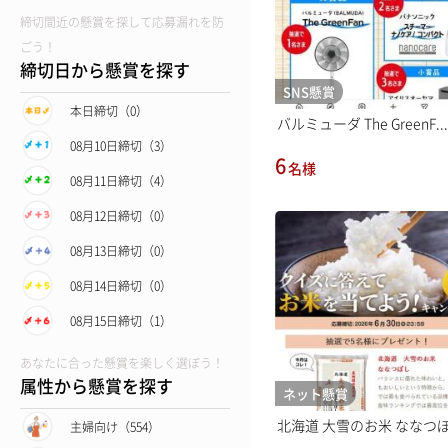
締切間近の懸賞を探して応募漏れを防
ごう！
締切日から懸賞を探す
SNS懸賞
本日締切（0）
バルミューダ The GreenF...
08月10日締切（3）
6
名様
08月11日締切（4）
08月12日締切（0）
08月13日締切（0）
08月14日締切（0）
08月15日締切（1）
あなたに合った懸賞を楽しく選ぼう！
属性から懸賞を探す
ネット懸賞
北海道 大雪のお米 ななつ
主婦向け（554）