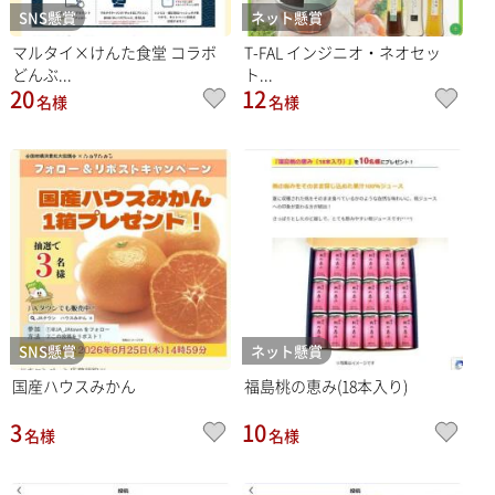
SNS懸賞
ネット懸賞
マルタイ×けんた食堂 コラボ
T-FAL インジニオ・ネオセッ
どんぶ...
ト...
20
12
名様
名様
SNS懸賞
ネット懸賞
国産ハウスみかん
福島桃の恵み(18本入り)
3
10
名様
名様