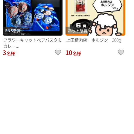
SNS懸賞
ネット懸賞
フラワーキャットペアパスタ＆
上田精肉店 ホルジン 300g
カレー...
3
10
名様
名様