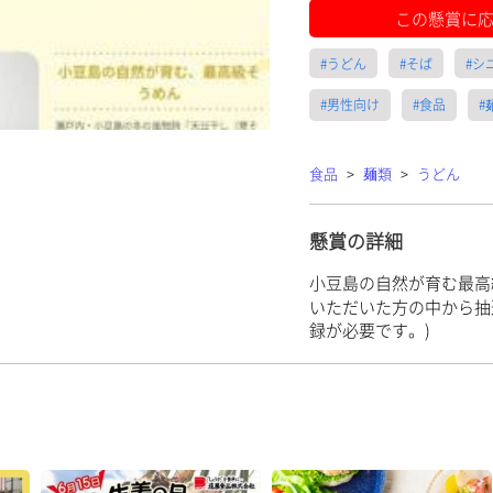
この懸賞に
#うどん
#そば
#シ
#男性向け
#食品
#
食品
>
麺類
>
うどん
懸賞の詳細
小豆島の自然が育む最高
いただいた方の中から抽選
録が必要です。)