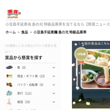
小豆島手延素麺 島の光 特級品黒帯を当てるなら【懸賞ニュース
ホーム
>
食品
>
小豆島手延素麺 島の光 特級品黒帯
500種類以上ある賞品の中から懸賞を選
ぼう！
賞品から懸賞を探す
車（0）
現金・ギフト券（23）
バイク・自転車（0）
旅行（111）
美容（33）