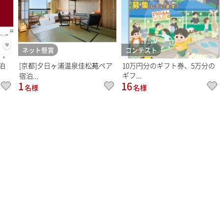
ネット懸賞
コンテスト
泊
[京都]夕日ヶ浦温泉佳松苑ペア
10万円分のギフト券、5万分の
ギフ...
宿泊...
1
16
名様
名様