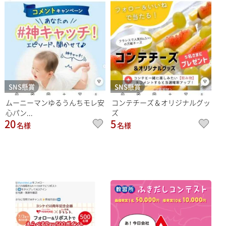
SNS懸賞
SNS懸賞
ムーニーマンゆるうんちモレ安
コンテチーズ＆オリジナルグッ
心パン...
ズ
20
5
名様
名様