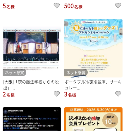
5
500
名様
名様
ネット懸賞
ネット懸賞
[大阪]「夜の魔法学校からの脱
ポータブル冷凍冷蔵庫、サーキ
ュレー...
出」...
2
3
名様
名様