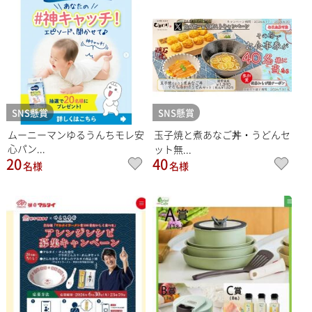
SNS懸賞
SNS懸賞
ムーニーマンゆるうんちモレ安
玉子焼と煮あなご丼・うどんセ
心パン...
ット無...
20
40
名様
名様