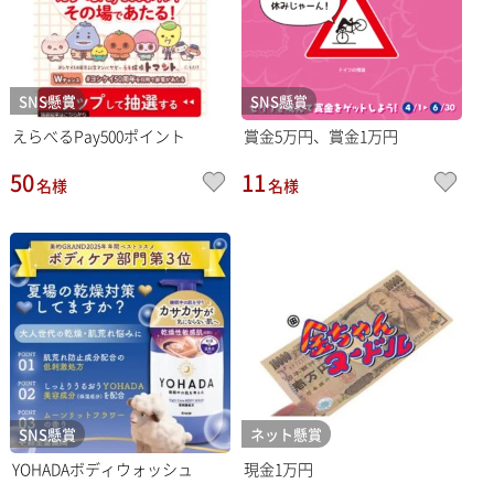
SNS懸賞
SNS懸賞
えらべるPay500ポイント
賞金5万円、賞金1万円
50
11
名様
名様
SNS懸賞
ネット懸賞
YOHADAボディウォッシュ
現金1万円