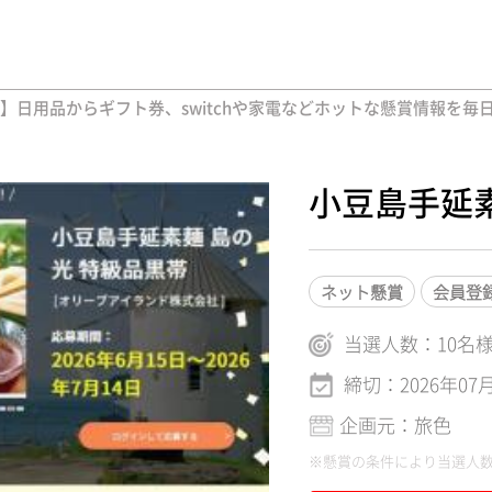
】日用品からギフト券、switchや家電などホットな懸賞情報を毎日
小豆島手延素
ネット懸賞
会員登
当選人数：
10
名
締切：2026年07
企画元：旅色
※懸賞の条件により当選人