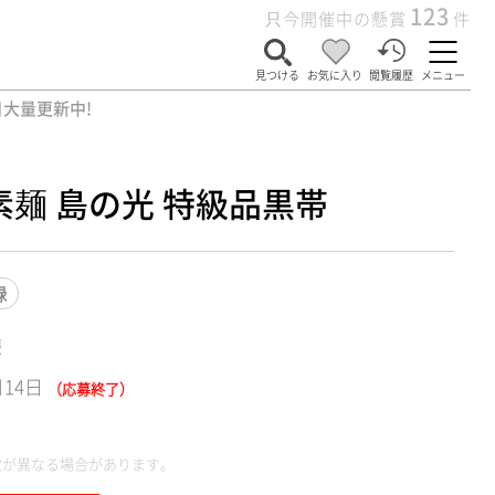
123
只今開催中の懸賞
件
見つける
お気に入り
閲覧履歴
メニュー
大量更新中!
麺 島の光 特級品黒帯
録
様
月14日
（応募終了）
数が異なる場合があります。