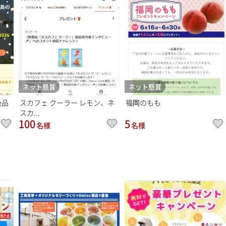
ネット懸賞
ネット懸賞
級品
スカフェ クーラー レモン、ネ
福岡のもも
スカ...
100
5
名様
名様
賞