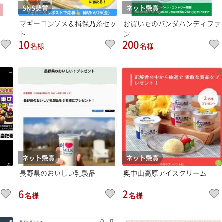
SNS懸賞
ネット懸賞
マギーコンソメ＆揖保乃糸セッ
お買いものパンダハンディファ
ン
ト
10
200
名様
名様
ネット懸賞
ネット懸賞
長野県のおいしい乳製品
奥中山高原アイスクリーム
6
2
名様
名様