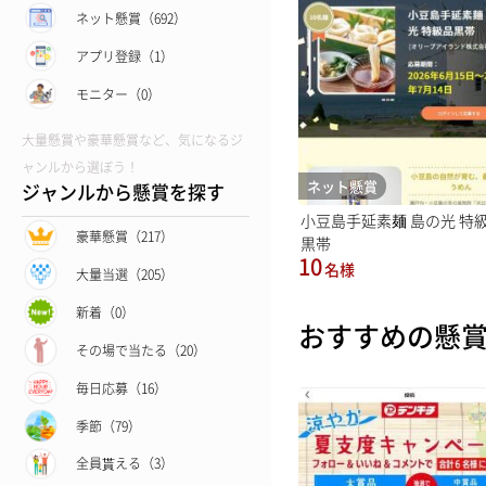
ネット懸賞（692）
アプリ登録（1）
モニター（0）
大量懸賞や豪華懸賞など、気になるジ
ャンルから選ぼう！
ネット懸賞
ジャンルから懸賞を探す
小豆島手延素麺 島の光 特
豪華懸賞（217）
黒帯
10
名様
大量当選（205）
新着（0）
おすすめの懸
その場で当たる（20）
毎日応募（16）
季節（79）
全員貰える（3）