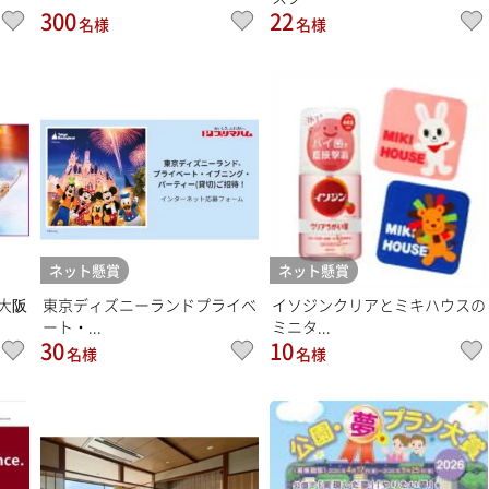
300
22
名様
名様
ネット懸賞
ネット懸賞
大阪
東京ディズニーランドプライベ
イソジンクリアとミキハウスの
ート・...
ミニタ...
30
10
名様
名様