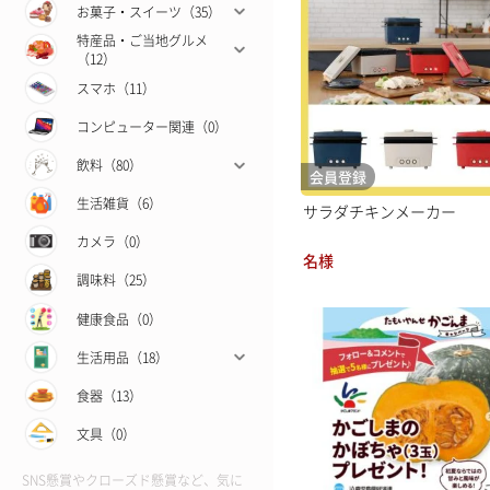
お菓子・スイーツ（35）
特産品・ご当地グルメ
（12）
スマホ（11）
コンピューター関連（0）
飲料（80）
会員登録
生活雑貨（6）
サラダチキンメーカー
カメラ（0）
名様
調味料（25）
健康食品（0）
生活用品（18）
食器（13）
文具（0）
SNS懸賞やクローズド懸賞など、気に