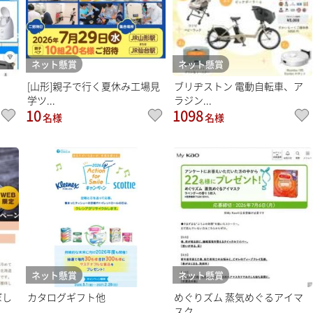
ネット懸賞
ネット懸賞
[山形]親子で行く夏休み工場見
ブリヂストン 電動自転車、ア
学ツ...
ラジン...
10
1098
名様
名様
ネット懸賞
ネット懸賞
ぼし
カタログギフト他
めぐりズム 蒸気めぐるアイマ
スク