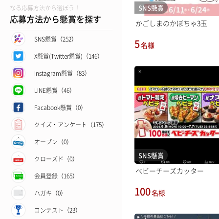
SNS懸賞
なる応募方法から選ぼう！
応募方法から懸賞を探す
かごしまのかぼちゃ3玉
SNS懸賞（252）
5
名様
X懸賞(Twitter懸賞)（146）
Instagram懸賞（83）
LINE懸賞（46）
Facabook懸賞（0）
クイズ・アンケート（175）
オープン（0）
SNS懸賞
クローズド（0）
ベビーチーズカッター
会員登録（165）
100
名様
ハガキ（0）
コンテスト（23）