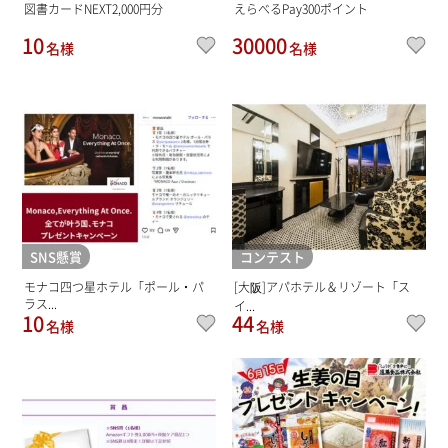
図書カードNEXT2,000円分
えらべるPay300ポイント
10
30000
名様
名様
SNS懸賞
コンテスト
モナコ四つ星ホテル「ポール・パ
[大阪]アパホテル＆リゾート「ス
ラス...
イ...
10
44
名様
名様