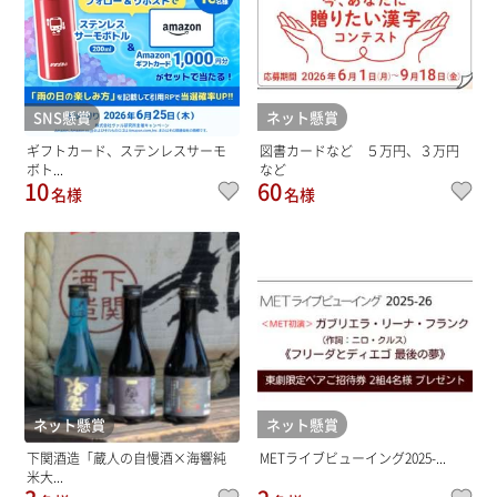
SNS懸賞
ネット懸賞
ギフトカード、ステンレスサーモ
図書カードなど ５万円、３万円
ボト...
など
10
60
名様
名様
ネット懸賞
ネット懸賞
下関酒造「蔵人の自慢酒×海響純
METライブビューイング2025-...
米大...