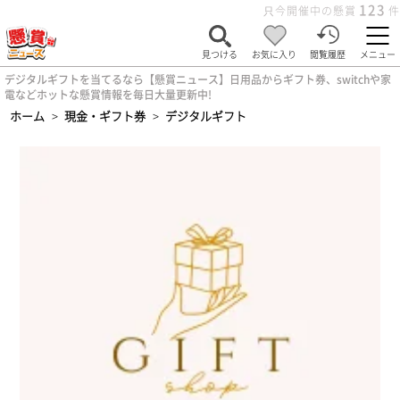
123
只今開催中の懸賞
件
見つける
お気に入り
閲覧履歴
メニュー
デジタルギフトを当てるなら【懸賞ニュース】日用品からギフト券、switchや家
電などホットな懸賞情報を毎日大量更新中!
ホーム
>
現金・ギフト券
>
デジタルギフト