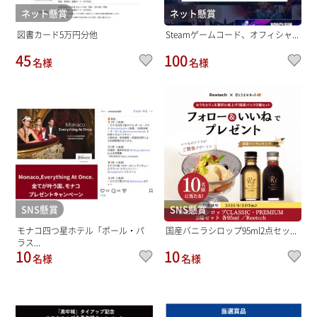
ネット懸賞
ネット懸賞
図書カード5万円分他
Steamゲームコード、オフィシャ...
45
100
名様
名様
SNS懸賞
SNS懸賞
モナコ四つ星ホテル「ポール・パ
国産バニラシロップ95ml2点セッ...
ラス...
10
10
名様
名様