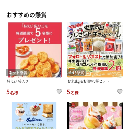
おすすめの懸賞
ネット懸賞
SNS懸賞
特えび 袋入り
お米2kg＆お漬物5種セット
5
5
名様
名様