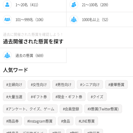
1〜20名（411）
21〜100名（209）
101〜999名（106）
1000名以上（52）
過去に開催された懸賞を確認しよう！
過去開催された懸賞を探す
過去の懸賞（669）
人気ワード
#主婦向け
#女性向け
#男性向け
#シニア向け
#豪華懸賞
#大量当選
#ギフト券
#現金・ギフト券
#クイズ
#アンケート、クイズ、ゲーム
#会員登録
#X懸賞(Twitter懸賞)
#商品券
#Instagram懸賞
#食品
#LINE懸賞