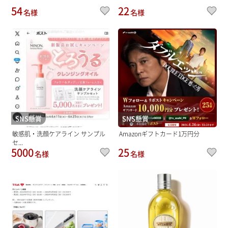
54
22
名様
名様
SNS懸賞
SNS懸賞
敏感肌・洗顔ケアライン サンプル
Amazonギフトカード1万円分
セ...
5000
25
名様
名様