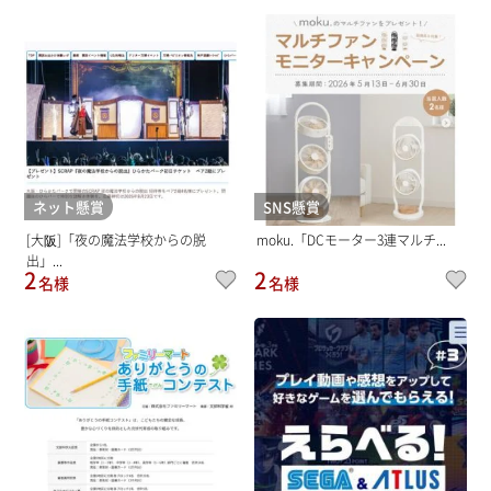
ネット懸賞
SNS懸賞
[大阪]「夜の魔法学校からの脱
moku.「DCモーター3連マルチ...
出」...
2
2
名様
名様