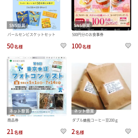
SNS懸賞
SNS懸賞
バールセンビスケットセット
500円分のお食事券
50
100
名様
名様
ネット懸賞
ネット懸賞
商品券
ダブル焙煎コーヒー豆200ｇ
21
2
名様
名様