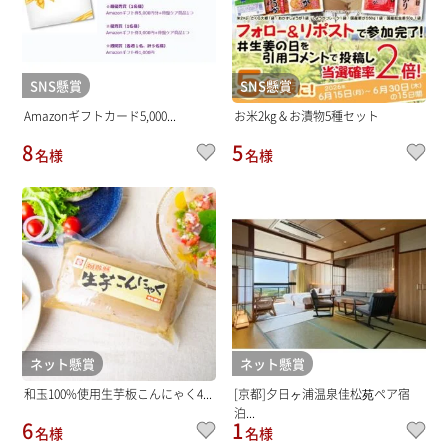
SNS懸賞
SNS懸賞
Amazonギフトカード5,000...
お米2kg＆お漬物5種セット
8
5
名様
名様
ネット懸賞
ネット懸賞
和玉100%使用生芋板こんにゃく4...
[京都]夕日ヶ浦温泉佳松苑ペア宿
泊...
6
1
名様
名様