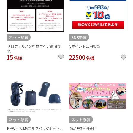
ネット懸賞
SNS懸賞
リロホテルズ夕朝食付ペア宿泊券
Vポイント10円相当
他
15
22500
名様
名様
ネット懸賞
ネット懸賞
BMW×PUMAゴルフバッグセット...
商品券3万円分他