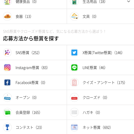
健康食品（0）
生活用品（18）
食器（13）
文具（0）
SNS懸賞やクローズド懸賞など、気になる応募方法から選ぼう！
応募方法から懸賞を探す
SNS懸賞（252）
X懸賞(Twitter懸賞)（146）
Instagram懸賞（83）
LINE懸賞（46）
Facabook懸賞（0）
クイズ・アンケート（175）
オープン（0）
クローズド（0）
会員登録（165）
ハガキ（0）
コンテスト（23）
ネット懸賞（692）