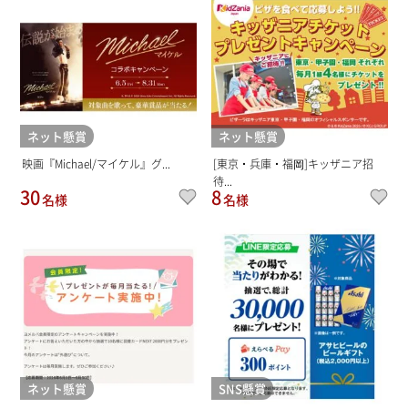
ネット懸賞
ネット懸賞
映画『Michael/マイケル』グ...
[東京・兵庫・福岡]キッザニア招
待...
30
8
名様
名様
ネット懸賞
SNS懸賞