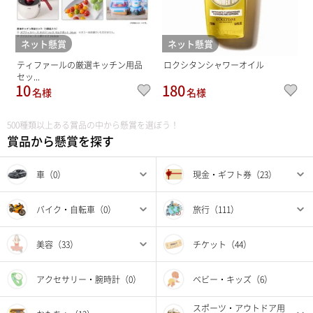
ネット懸賞
ネット懸賞
ティファールの厳選キッチン用品
ロクシタンシャワーオイル
セッ...
10
180
名様
名様
500種類以上ある賞品の中から懸賞を選ぼう！
賞品から懸賞を探す
車（0）
現金・ギフト券（23）
バイク・自転車（0）
旅行（111）
美容（33）
チケット（44）
アクセサリー・腕時計（0）
ベビー・キッズ（6）
スポーツ・アウトドア用