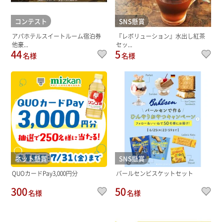
コンテスト
SNS懸賞
アパホテルスイートルーム宿泊券
『レボリューション』水出し紅茶
他豪...
セッ...
44
5
名様
名様
ネット懸賞
SNS懸賞
QUOカードPay3,000円分
バールセンビスケットセット
300
50
名様
名様