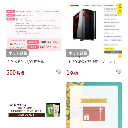
ネット懸賞
ネット懸賞
えらべるPay3,000円分他
UNIZONE公式競技用パソコン『...
500
1
名様
名様