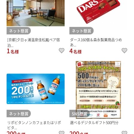
ネット懸賞
ネット懸賞
[京都]夕日ヶ浦温泉佳松苑ペア宿
ダース160個＆森永製菓商品つめ
あ...
泊...
1
4
名様
名様
ネット懸賞
SNS懸賞
リポビタンノンカフェまたはリポ
選べるデジタルギフト500円分
ビタ...
200
200