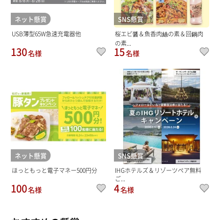
ネット懸賞
SNS懸賞
USB薄型65W急速充電器他
桜エビ醤＆魚香肉絲の素＆回鍋肉
の素...
130
15
名様
名様
ネット懸賞
SNS懸賞
ほっともっと電子マネー500円分
IHGホテルズ＆リゾーツペア無料
ご...
100
4
名様
名様