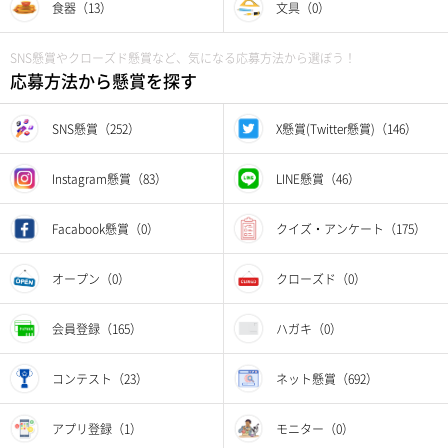
食器（13）
文具（0）
SNS懸賞やクローズド懸賞など、気になる応募方法から選ぼう！
応募方法から懸賞を探す
SNS懸賞（252）
X懸賞(Twitter懸賞)（146）
Instagram懸賞（83）
LINE懸賞（46）
Facabook懸賞（0）
クイズ・アンケート（175）
オープン（0）
クローズド（0）
会員登録（165）
ハガキ（0）
コンテスト（23）
ネット懸賞（692）
アプリ登録（1）
モニター（0）