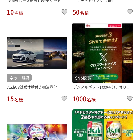
決勝戦レース観戦1DAYチケット
ゴンチャドリンクTicket
10
50
名様
名様
ネット懸賞
SNS懸賞
AudiQ3試乗体験付き宿泊券他
デジタルギフト1,000円分、オリ...
15
1000
名様
名様