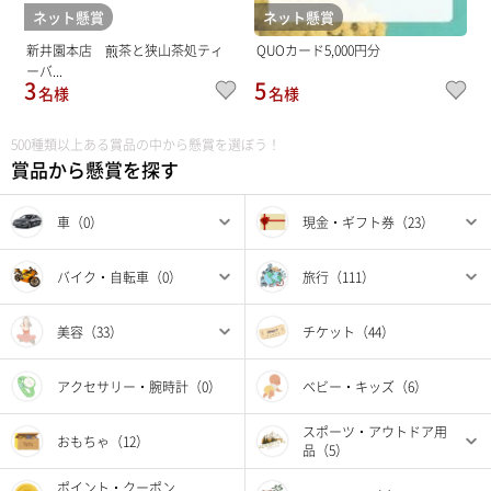
ネット懸賞
ネット懸賞
新井園本店 煎茶と狭山茶処ティ
QUOカード5,000円分
ーバ...
3
5
名様
名様
500種類以上ある賞品の中から懸賞を選ぼう！
賞品から懸賞を探す
車（0）
現金・ギフト券（23）
バイク・自転車（0）
旅行（111）
美容（33）
チケット（44）
アクセサリー・腕時計（0）
ベビー・キッズ（6）
スポーツ・アウトドア用
おもちゃ（12）
品（5）
ポイント・クーポン