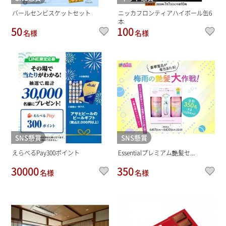
バールセンビスケットセット
ニッカフロンティアハイボール缶6
本
50
100
名様
名様
SNS懸賞
SNS懸賞
えらべるPay300ポイント
Essentialプレミアム艶髪セ...
30000
350
名様
名様