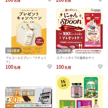
名様
名様
SNS懸賞
SNS懸賞
アルコールスプレー「ナチュリ
スプーンタイプの猫用おやつ
ア」
100
100
名様
名様