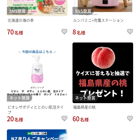
SNS懸賞
SNS懸賞
北海道の海の幸
ルンバミニ+充電ステーション
70
8
名様
名様
ネット懸賞
ネット懸賞
ビオレザボディととのい肌泡タイ
福島県産の桃
プ
20
60
名様
名様