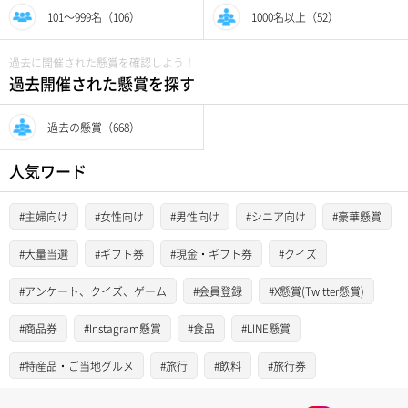
101〜999名（106）
1000名以上（52）
過去に開催された懸賞を確認しよう！
過去開催された懸賞を探す
過去の懸賞（668）
人気ワード
#主婦向け
#女性向け
#男性向け
#シニア向け
#豪華懸賞
#大量当選
#ギフト券
#現金・ギフト券
#クイズ
#アンケート、クイズ、ゲーム
#会員登録
#X懸賞(Twitter懸賞)
#商品券
#Instagram懸賞
#食品
#LINE懸賞
#特産品・ご当地グルメ
#旅行
#飲料
#旅行券