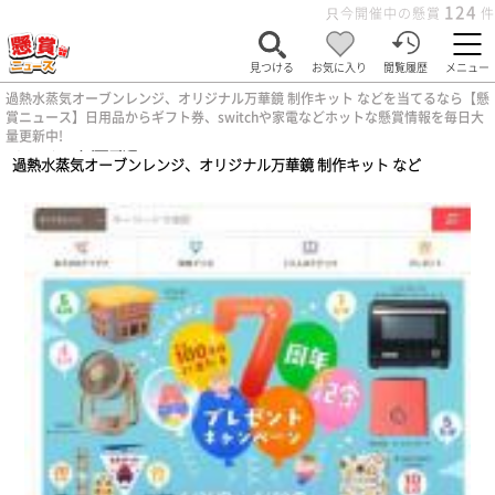
124
只今開催中の懸賞
件
見つける
お気に入り
閲覧履歴
メニュー
過熱水蒸気オーブンレンジ、オリジナル万華鏡 制作キット などを当てるなら【懸
賞ニュース】日用品からギフト券、switchや家電などホットな懸賞情報を毎日大
量更新中!
ホーム
>
大量当選
>
過熱水蒸気オーブンレンジ、オリジナル万華鏡 制作キット など