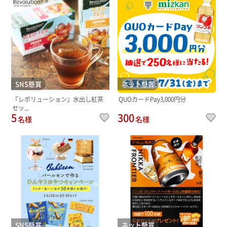
SNS懸賞
ネット懸賞
『レボリューション』水出し紅茶
QUOカードPay3,000円分
セッ...
5
300
名様
名様
SNS懸賞
ネット懸賞