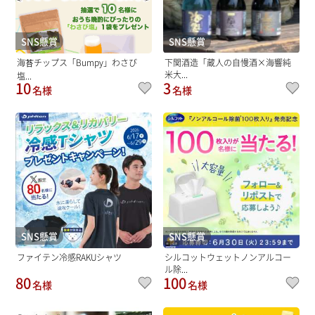
SNS懸賞
SNS懸賞
海苔チップス「Bumpy」わさび
下関酒造「蔵人の自慢酒×海響純
米大...
塩...
10
3
名様
名様
SNS懸賞
SNS懸賞
ファイテン冷感RAKUシャツ
シルコットウェットノンアルコー
ル除...
80
100
名様
名様