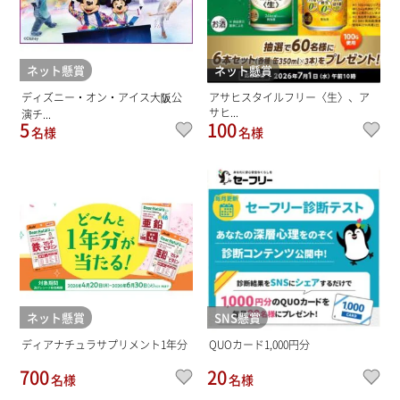
ネット懸賞
ネット懸賞
ディズニー・オン・アイス大阪公
アサヒスタイルフリー〈生〉、ア
サヒ...
演チ...
5
100
名様
名様
ネット懸賞
SNS懸賞
ディアナチュラサプリメント1年分
QUOカード1,000円分
700
20
名様
名様