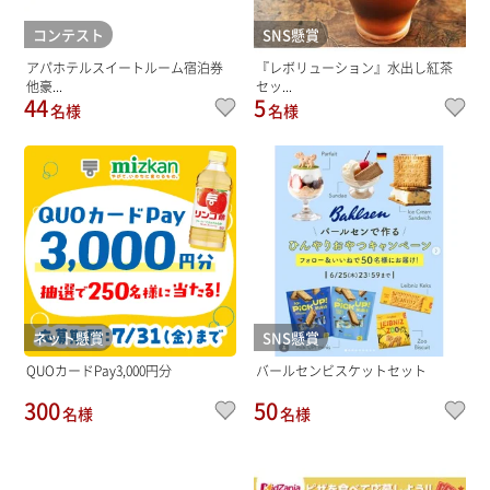
コンテスト
SNS懸賞
アパホテルスイートルーム宿泊券
『レボリューション』水出し紅茶
他豪...
セッ...
44
5
名様
名様
ネット懸賞
SNS懸賞
QUOカードPay3,000円分
バールセンビスケットセット
300
50
名様
名様