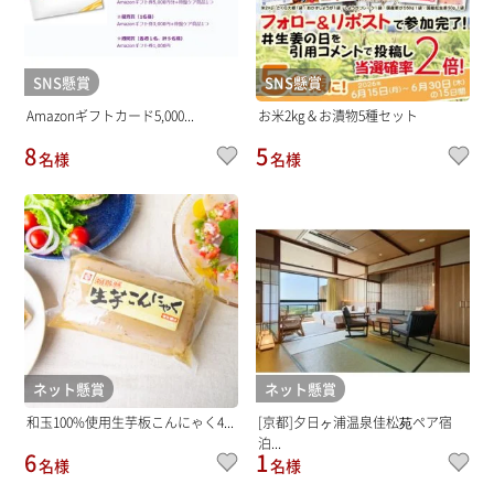
SNS懸賞
SNS懸賞
Amazonギフトカード5,000...
お米2kg＆お漬物5種セット
8
5
名様
名様
ネット懸賞
ネット懸賞
和玉100%使用生芋板こんにゃく4...
[京都]夕日ヶ浦温泉佳松苑ペア宿
泊...
6
1
名様
名様