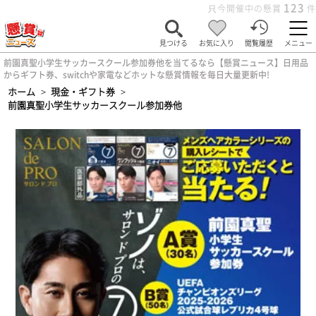
123
只今開催中の懸賞
件
見つける
お気に入り
閲覧履歴
メニュー
前園真聖小学生サッカースクール参加券他を当てるなら【懸賞ニュース】日用品
からギフト券、switchや家電などホットな懸賞情報を毎日大量更新中!
ホーム
>
現金・ギフト券
>
前園真聖小学生サッカースクール参加券他