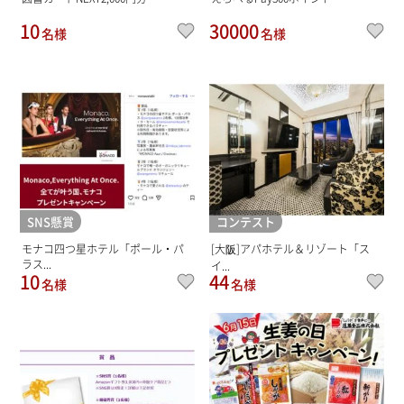
10
30000
名様
名様
SNS懸賞
コンテスト
モナコ四つ星ホテル「ポール・パ
[大阪]アパホテル＆リゾート「ス
ラス...
イ...
10
44
名様
名様