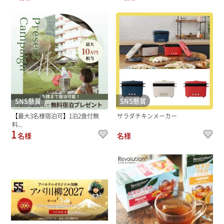
SNS懸賞
SNS懸賞
【最大3名様宿泊可】1泊2食付無
サラダチキンメーカー
料...
1
名様
名様