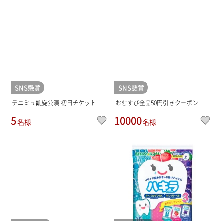
SNS懸賞
SNS懸賞
テニミュ凱旋公演 初日チケット
おむすび全品50円引きクーポン
5
10000
名様
名様