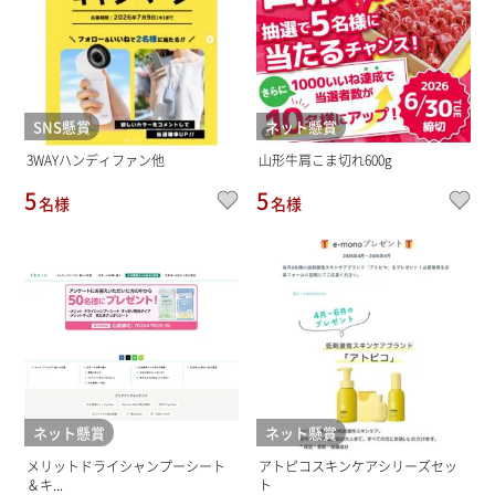
SNS懸賞
ネット懸賞
3WAYハンディファン他
山形牛肩こま切れ600g
5
5
名様
名様
ネット懸賞
ネット懸賞
メリットドライシャンプーシート
アトピコスキンケアシリーズセッ
＆キ...
ト