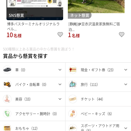
SNS懸賞
ネット懸賞
博多バスターミナルオリジナルラ
[静岡]伊豆赤沢温泉家族無料ご宿
ベル...
泊...
10
1
名様
名様
500種類以上ある賞品の中から懸賞を選ぼう！
賞品から懸賞を探す
車（0）
現金・ギフト券（23）
バイク・自転車（0）
旅行（111）
美容（33）
チケット（44）
アクセサリー・腕時計（0）
ベビー・キッズ（6）
スポーツ・アウトドア用
おもちゃ（12）
品（5）