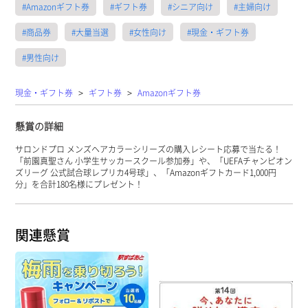
#Amazonギフト券
#ギフト券
#シニア向け
#主婦向け
#商品券
#大量当選
#女性向け
#現金・ギフト券
#男性向け
>
>
現金・ギフト券
ギフト券
Amazonギフト券
懸賞の詳細
サロンドプロ メンズヘアカラーシリーズの購入レシート応募で当たる！
「前園真聖さん 小学生サッカースクール参加券」や、「UEFAチャンピオン
ズリーグ 公式試合球レプリカ4号球」、「Amazonギフトカード1,000円
分」を合計180名様にプレゼント！
関連懸賞