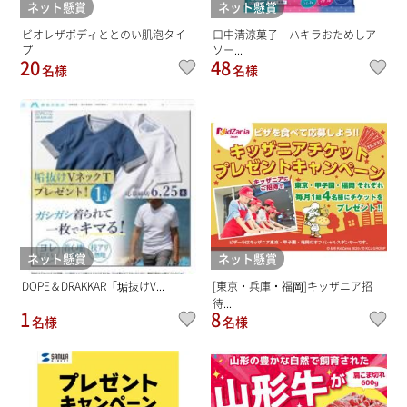
ネット懸賞
ネット懸賞
ビオレザボディととのい肌泡タイ
口中清涼菓子 ハキラおためしア
プ
ソー...
20
48
名様
名様
ネット懸賞
ネット懸賞
DOPE＆DRAKKAR「垢抜けV...
[東京・兵庫・福岡]キッザニア招
待...
1
8
名様
名様