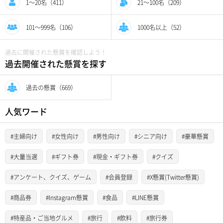
1〜20名（411）
21〜100名（209）
101〜999名（106）
1000名以上（52）
過去に開催された懸賞を確認しよう！
過去開催された懸賞を探す
過去の懸賞（669）
人気ワード
#主婦向け
#女性向け
#男性向け
#シニア向け
#豪華懸賞
#大量当選
#ギフト券
#現金・ギフト券
#クイズ
#アンケート、クイズ、ゲーム
#会員登録
#X懸賞(Twitter懸賞)
#商品券
#Instagram懸賞
#食品
#LINE懸賞
#特産品・ご当地グルメ
#旅行
#飲料
#旅行券