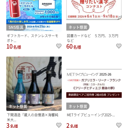
SNS懸賞
ネット懸賞
ギフトカード、ステンレスサーモ
図書カードなど ５万円、３万円
ボト...
など
10
60
名様
名様
ネット懸賞
ネット懸賞
下関酒造「蔵人の自慢酒×海響純
METライブビューイング2025-...
米大...
3
2
名様
名様