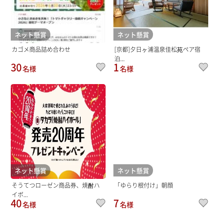
ネット懸賞
ネット懸賞
カゴメ商品詰め合わせ
[京都]夕日ヶ浦温泉佳松苑ペア宿
泊...
30
1
名様
名様
ネット懸賞
ネット懸賞
そうてつローゼン商品券、焼酎ハ
「ゆらり根付け」朝顔
イボ...
40
7
名様
名様