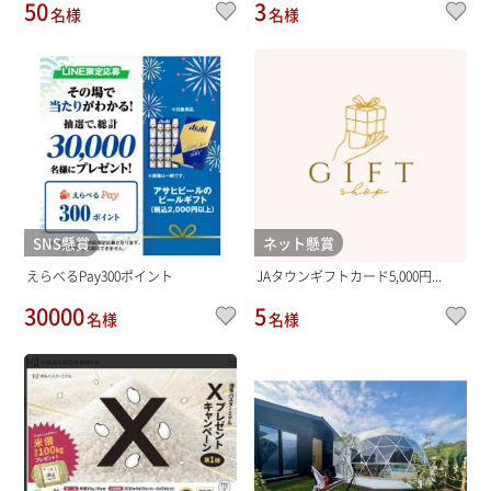
50
3
名様
名様
SNS懸賞
ネット懸賞
えらべるPay300ポイント
JAタウンギフトカード5,000円...
30000
5
名様
名様