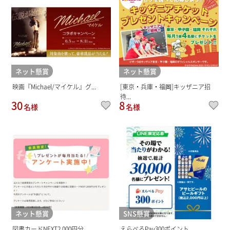
ネット懸賞
ネット懸賞
映画『Michael/マイケル』グ...
[東京・兵庫・福岡]キッザニア招
待...
30
8
名様
名様
ネット懸賞
SNS懸賞
図書カードNEXT2,000円分
えらべるPay300ポイント