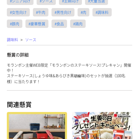
#シニア向け
#ソース
#主婦向け
#大量当選
#女性向け
#牛肉
#男性向け
#肉
#調味料
#豚肉
#豪華懸賞
#食品
#鶏肉
>
調味料
ソース
懸賞の詳細
モランボン主催WEB限定「モランボンのステーキソース!プレキャン」開催
中！
ステーキソース(しょうゆ味&あらびき黒胡椒味)のセットが抽選（100名
様）に当たります！
関連懸賞