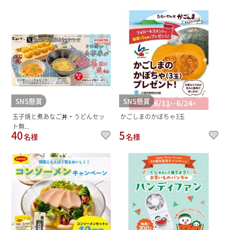
SNS懸賞
SNS懸賞
玉子焼と煮あなご丼・うどんセッ
かごしまのかぼちゃ3玉
ト無...
40
5
名様
名様