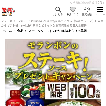
123
只今開催中の懸賞
件
見つける
お気に入り
閲覧履歴
メニュー
ステーキソース(しょうゆ味&あらびき黒胡を当てるなら【懸賞ニュース】日用品
からギフト券、switchや家電などホットな懸賞情報を毎日大量更新中!
ホーム
>
食品
>
ステーキソース(しょうゆ味&あらびき黒胡