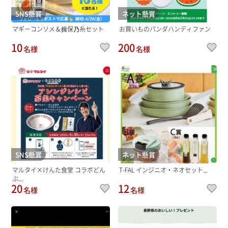
SNS懸賞
ネット懸賞
マギーコンソメ＆揖保乃糸セット
お買いものパンダハンディファン
10
200
名様
名様
SNS懸賞
ネット懸賞
マルタイ×けんた食堂 コラボどん
T-FAL インジニオ・ネオセット...
ぶ...
20
12
名様
名様