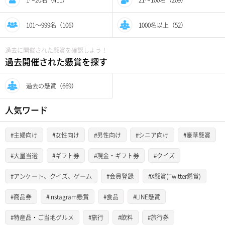
101〜999名（106）
1000名以上（52）
過去に開催された懸賞を確認しよう！
過去開催された懸賞を探す
過去の懸賞（669）
人気ワード
#主婦向け
#女性向け
#男性向け
#シニア向け
#豪華懸賞
#大量当選
#ギフト券
#現金・ギフト券
#クイズ
#アンケート、クイズ、ゲーム
#会員登録
#X懸賞(Twitter懸賞)
#商品券
#Instagram懸賞
#食品
#LINE懸賞
#特産品・ご当地グルメ
#旅行
#飲料
#旅行券