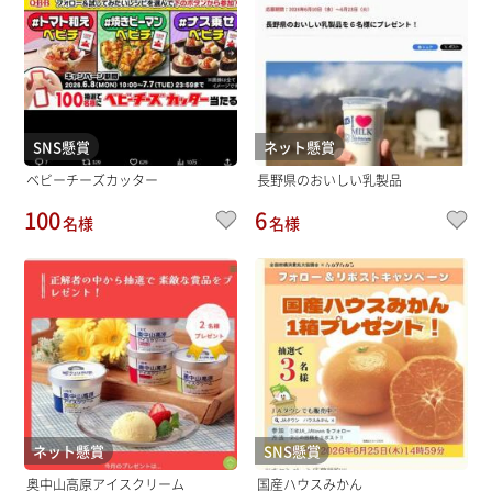
SNS懸賞
ネット懸賞
ベビーチーズカッター
長野県のおいしい乳製品
100
6
名様
名様
ネット懸賞
SNS懸賞
奥中山高原アイスクリーム
国産ハウスみかん