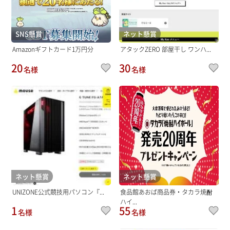
SNS懸賞
ネット懸賞
Amazonギフトカード1万円分
アタックZERO 部屋干し ワンハ...
20
30
名様
名様
ネット懸賞
ネット懸賞
UNIZONE公式競技用パソコン『...
食品館あおば商品券・タカラ焼酎
ハイ...
1
55
名様
名様