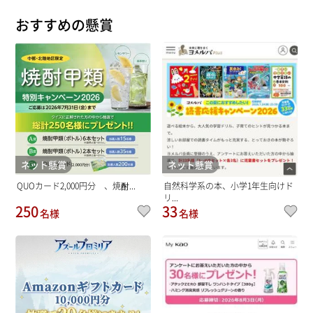
おすすめの懸賞
ネット懸賞
ネット懸賞
QUOカード2,000円分 、焼酎...
自然科学系の本、小学1年生向けド
リ...
250
33
名様
名様