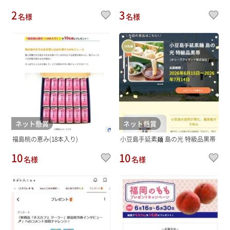
2
3
名様
名様
ネット懸賞
ネット懸賞
福島桃の恵み(18本入り)
小豆島手延素麺 島の光 特級品黒帯
10
10
名様
名様