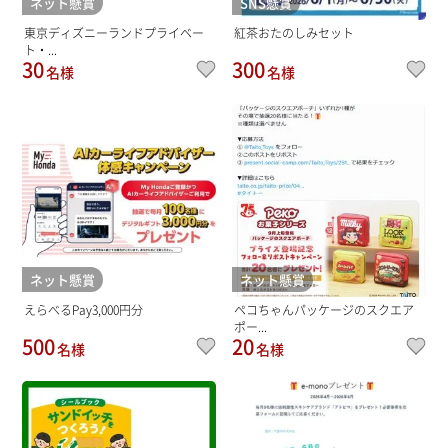
ネット懸賞
SNS懸賞
東京ディズニーランドプライベー
紅茶おたのしみセット
ト・...
30
300
名様
名様
ネット懸賞
ネット懸賞
えらべるPay3,000円分
ペコちゃんパッケージのスクエア
ポー...
500
20
名様
名様