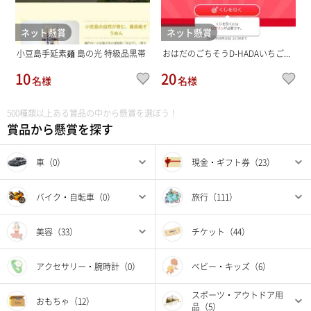
ネット懸賞
ネット懸賞
小豆島手延素麺 島の光 特級品黒帯
おはだのごちそうD-HADAいちご...
10
20
名様
名様
500種類以上ある賞品の中から懸賞を選ぼう！
賞品から懸賞を探す
車（0）
現金・ギフト券（23）
バイク・自転車（0）
旅行（111）
美容（33）
チケット（44）
アクセサリー・腕時計（0）
ベビー・キッズ（6）
スポーツ・アウトドア用
おもちゃ（12）
品（5）