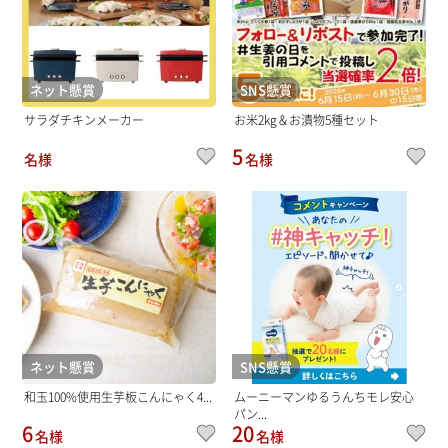
ネット懸賞
SNS懸賞
サラダチキンメーカー
お米2kg＆お漬物5種セット
5
名様
名様
ネット懸賞
SNS懸賞
和玉100%使用生芋板こんにゃく4...
ムーニーマンゆるうんちモレ安心
パン...
6
20
名様
名様