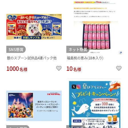
SNS懸賞
ネット懸賞
銀のスプーン試供品4連パック他
福島桃の恵み(18本入り)
1000
10
名様
名様