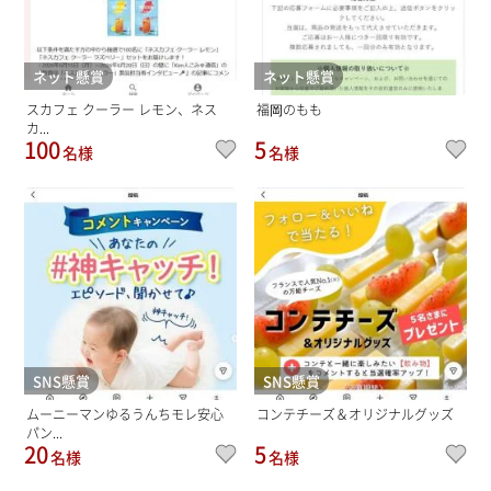
ネット懸賞
ネット懸賞
スカフェ クーラー レモン、ネス
福岡のもも
カ...
100
5
名様
名様
SNS懸賞
SNS懸賞
ムーニーマンゆるうんちモレ安心
コンテチーズ＆オリジナルグッズ
パン...
20
5
名様
名様