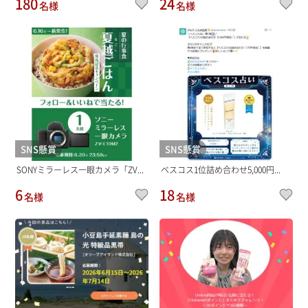
180
24
名様
名様
SNS懸賞
SNS懸賞
SONYミラーレス一眼カメラ「ZV...
ベスコス1位詰め合わせ5,000円...
6
18
名様
名様