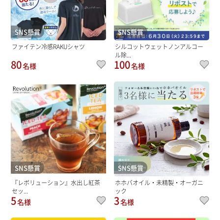
SNS懸賞
SNS懸賞
ファイテン冷感RAKUシャツ
シルコットウェットノンアルコー
ル除...
80
100
名様
名様
SNS懸賞
SNS懸賞
『レボリューション』水出し紅茶
ホホバオイル・未精製・オーガニ
セッ...
ック
5
3
名様
名様