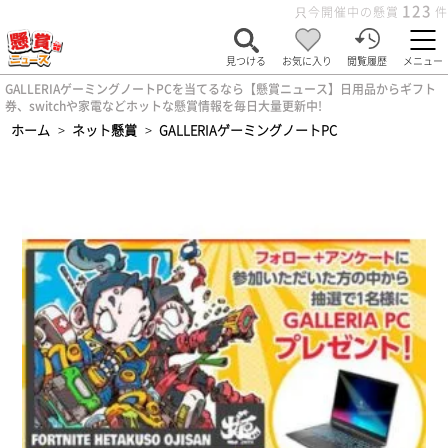
123
只今開催中の懸賞
件
見つける
お気に入り
閲覧履歴
メニュー
GALLERIAゲーミングノートPCを当てるなら【懸賞ニュース】日用品からギフト
券、switchや家電などホットな懸賞情報を毎日大量更新中!
ホーム
>
ネット懸賞
>
GALLERIAゲーミングノートPC