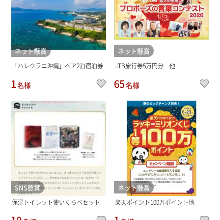
ネット懸賞
ネット懸賞
「ハレクラニ沖縄」ペア2泊宿泊券
JTB旅行券5万円分 他
1
65
名様
名様
SNS懸賞
ネット懸賞
保湿トイレット使いくらべセット
楽天ポイント100万ポイント他