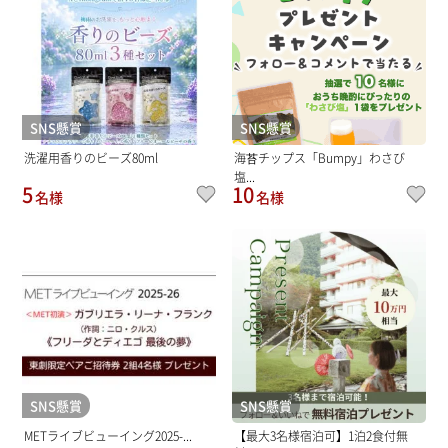
SNS懸賞
SNS懸賞
洗濯用香りのビーズ80ml
海苔チップス「Bumpy」わさび
塩...
5
10
名様
名様
SNS懸賞
SNS懸賞
METライブビューイング2025-...
【最大3名様宿泊可】1泊2食付無