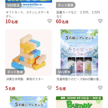
SNS懸賞
ネット懸賞
ギフトカード、ステンレスサーモ
図書カードなど ５万円、３万円
ボト...
など
10
60
名様
名様
ネット懸賞
SNS懸賞
JR東日本特製 車両ポスター
洗濯用香りのビーズ80ml3種の香...
5
5
名様
名様