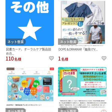
ネット懸賞
ネット懸賞
図書カード、オーラルケア製品詰
DOPE＆DRAKKAR「垢抜けV...
め合...
110
1
名様
名様
ネット懸賞
ネット懸賞