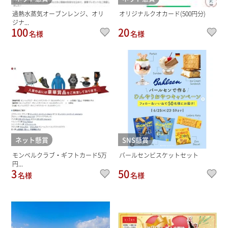
過熱水蒸気オーブンレンジ、オリ
オリジナルクオカード(500円分)
ジナ...
100
20
名様
名様
ネット懸賞
SNS懸賞
モンベルクラブ・ギフトカード5万
バールセンビスケットセット
円...
3
50
名様
名様