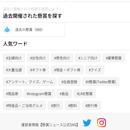
過去に開催された懸賞を確認しよう！
過去開催された懸賞を探す
過去の懸賞（669）
人気ワード
#主婦向け
#女性向け
#男性向け
#シニア向け
#豪華懸賞
#大量当選
#ギフト券
#現金・ギフト券
#クイズ
#アンケート、クイズ、ゲーム
#会員登録
#X懸賞(Twitter懸賞)
#商品券
#Instagram懸賞
#食品
#LINE懸賞
#特産品・ご当地グルメ
#旅行
#飲料
#旅行券
運営者情報【懸賞ニュース公式SNS】