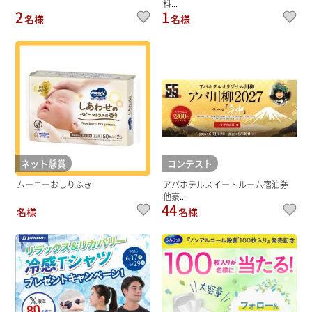
料...
2
1
名様
名様
ネット懸賞
コンテスト
ムーニーおしりふき
アパホテルスイートルーム宿泊券
他豪...
44
名様
名様