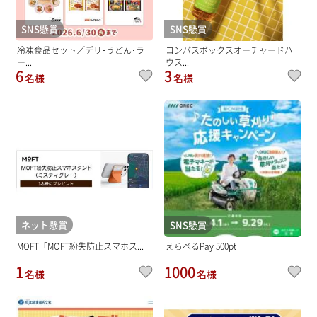
SNS懸賞
SNS懸賞
冷凍食品セット／デリ･うどん･ラ
コンパスボックスオーチャードハ
ー...
ウス...
6
3
名様
名様
ネット懸賞
SNS懸賞
MOFT「MOFT紛失防止スマホス...
えらべるPay 500pt
1
1000
名様
名様