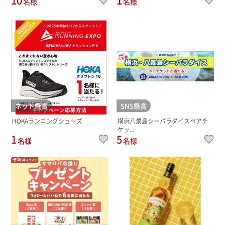
10
1
名様
名様
ネット懸賞
SNS懸賞
HOKAランニングシューズ
横浜八景島シーパラダイスペアチ
ケッ...
1
5
名様
名様