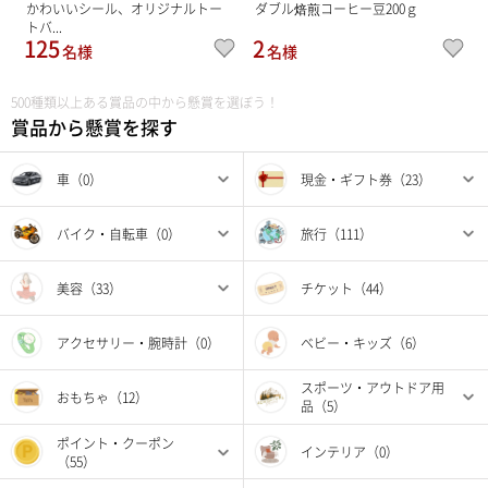
かわいいシール、オリジナルトー
ダブル焙煎コーヒー豆200ｇ
トバ...
125
2
名様
名様
500種類以上ある賞品の中から懸賞を選ぼう！
賞品から懸賞を探す
車（0）
現金・ギフト券（23）
バイク・自転車（0）
旅行（111）
美容（33）
チケット（44）
アクセサリー・腕時計（0）
ベビー・キッズ（6）
スポーツ・アウトドア用
おもちゃ（12）
品（5）
ポイント・クーポン
インテリア（0）
（55）