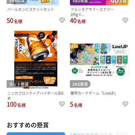
SNS懸賞
SNS懸賞
バールセンビスケットセット
フルッタアサイーエナジー
195g×...
50
40
名様
名様
ネット懸賞
SNS懸賞
ニッカフロンティアハイボール缶6
雑学カードゲーム「LineUP」
本
100
5
名様
名様
おすすめの懸賞