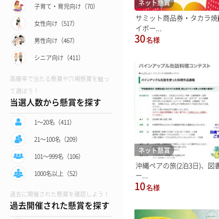
ネット懸賞
子育て・育児向け（70）
サミット商品券・タカラ焼
女性向け（517）
イボー...
30
名様
男性向け（467）
シニア向け（411）
高確率で当たる懸賞や穴場懸賞を狙っ
て選ぼう！
当選人数から懸賞を探す
1〜20名（411）
21〜100名（209）
ネット懸賞
101〜999名（106）
沖縄ペアの旅(2泊3日)、図
1000名以上（52）
ー...
10
名様
過去に開催された懸賞を確認しよう！
過去開催された懸賞を探す