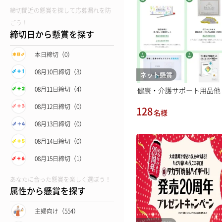
締切間近の懸賞を探して応募漏れを防
ごう！
締切日から懸賞を探す
本日締切（0）
08月10日締切（3）
ネット懸賞
08月11日締切（4）
健康・介護サポート用品他
08月12日締切（0）
128
名様
08月13日締切（0）
08月14日締切（0）
08月15日締切（1）
あなたに合った懸賞を楽しく選ぼう！
属性から懸賞を探す
主婦向け（554）