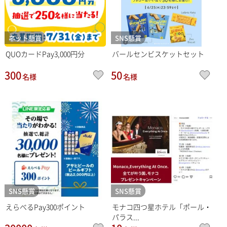
ネット懸賞
SNS懸賞
QUOカードPay3,000円分
バールセンビスケットセット
300
50
名様
名様
SNS懸賞
SNS懸賞
えらべるPay300ポイント
モナコ四つ星ホテル「ポール・
パラス...