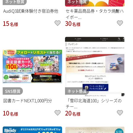
ネット懸賞
ネット懸賞
AudiQ3試乗体験付き宿泊券他
セキ薬品商品券・タカラ焼酎ハ
イボー...
15
30
名様
名様
SNS懸賞
ネット懸賞
図書カードNEXT1,000円分
「雪印北海道100」シリーズの
チー...
10
20
名様
名様