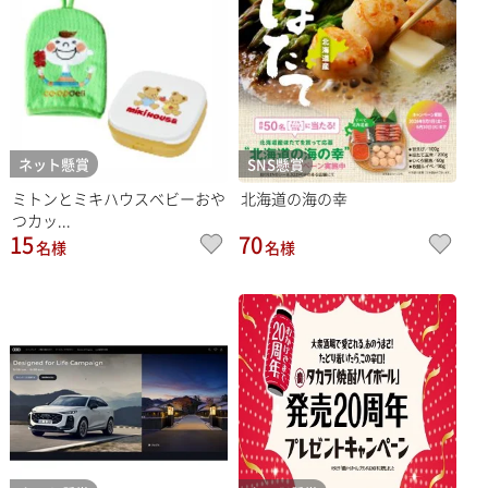
ネット懸賞
SNS懸賞
ミトンとミキハウスベビーおや
北海道の海の幸
つカッ...
15
70
名様
名様