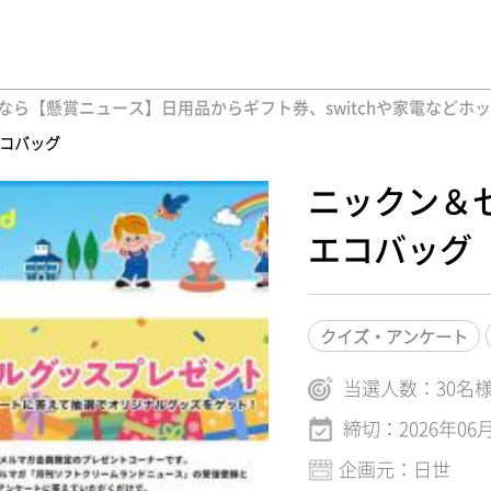
ら【懸賞ニュース】日用品からギフト券、switchや家電などホ
エコバッグ
ニックン＆
エコバッグ
クイズ・アンケート
当選人数：
30
名
締切：2026年06
企画元：日世