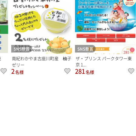
SNS懸賞
SNS懸賞
焼
南紀わかやま古座川町産 柚子
ザ・プリンス パークタワー東
京 1...
ゼリー
2
281
名様
名様