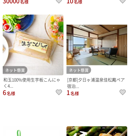
30000
10
名様
名様
ネット懸賞
ネット懸賞
和玉100%使用生芋板こんにゃ
[京都]夕日ヶ浦温泉佳松苑ペア
く4...
宿泊...
6
1
名様
名様