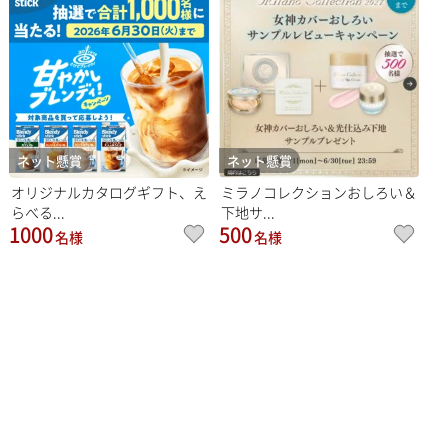
ネット懸賞
ネット懸賞
オリジナルカタログギフト、え
ミラノコレクションおしろい＆
らべる...
下地サ...
1000
500
名様
名様