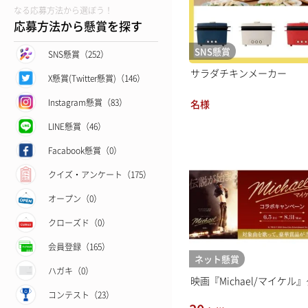
なる応募方法から選ぼう！
応募方法から懸賞を探す
SNS懸賞
SNS懸賞（252）
サラダチキンメーカー
X懸賞(Twitter懸賞)（146）
Instagram懸賞（83）
名様
LINE懸賞（46）
Facabook懸賞（0）
クイズ・アンケート（175）
オープン（0）
クローズド（0）
会員登録（165）
ネット懸賞
ハガキ（0）
映画『Michael/マイケル』グ
コンテスト（23）