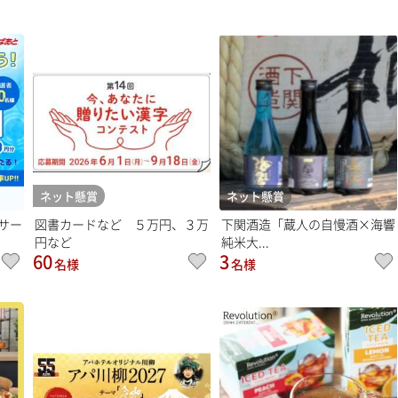
ネット懸賞
ネット懸賞
サー
図書カードなど ５万円、３万
下関酒造「蔵人の自慢酒×海響
円など
純米大...
60
3
名様
名様