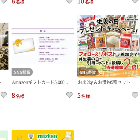
8
10
名様
名様
SNS懸賞
SNS懸賞
ト
Amazonギフトカード5,000...
お米2kg＆お漬物5種セット
8
5
名様
名様
賞