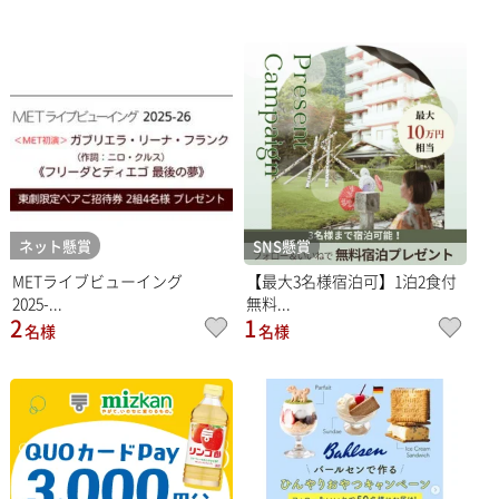
ネット懸賞
SNS懸賞
METライブビューイング
【最大3名様宿泊可】1泊2食付
2025-...
無料...
2
1
名様
名様