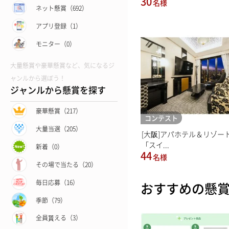
30
名様
ネット懸賞（692）
アプリ登録（1）
モニター（0）
大量懸賞や豪華懸賞など、気になるジ
ャンルから選ぼう！
ジャンルから懸賞を探す
豪華懸賞（217）
コンテスト
大量当選（205）
[大阪]アパホテル＆リゾー
「スイ...
新着（0）
44
名様
その場で当たる（20）
毎日応募（16）
おすすめの懸
季節（79）
全員貰える（3）