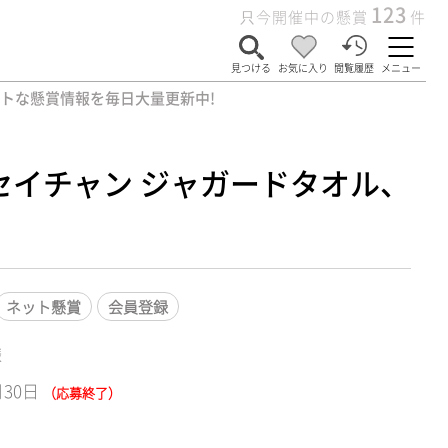
123
只今開催中の懸賞
件
見つける
お気に入り
閲覧履歴
メニュー
ットな懸賞情報を毎日大量更新中!
セイチャン ジャガードタオル、
ネット懸賞
会員登録
様
月30日
（応募終了）