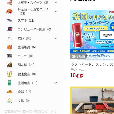
お菓子・スイーツ（35）
特産品・ご当地グルメ
（12）
スマホ（11）
コンピューター関連（0）
飲料（80）
生活雑貨（6）
SNS懸賞
カメラ（0）
ギフトカード、ステンレス
調味料（25）
モボト...
10
健康食品（0）
名様
生活用品（18）
食器（13）
文具（0）
SNS懸賞やクローズド懸賞など、気に