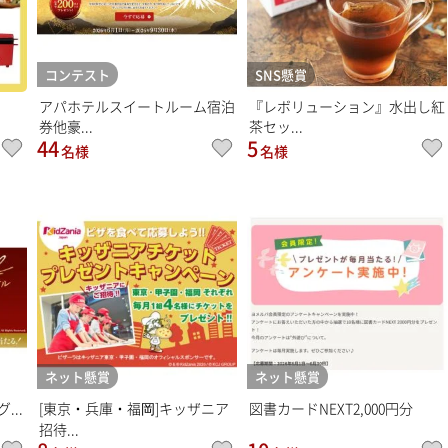
コンテスト
SNS懸賞
アパホテルスイートルーム宿泊
『レボリューション』水出し紅
券他豪...
茶セッ...
44
5
名様
名様
ネット懸賞
ネット懸賞
...
[東京・兵庫・福岡]キッザニア
図書カードNEXT2,000円分
招待...