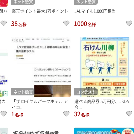
ネット懸賞
ネット懸賞
酎ハ
楽天ポイント最大1万ポイント
JALマイル1,000円相当
38
1000
名様
名様
ネット懸賞
コンテスト
書カ
「ザ ロイヤルパークホテル ア
選べる商品券 5万円分、JSDA
イコ...
会...
1
32
名様
名様