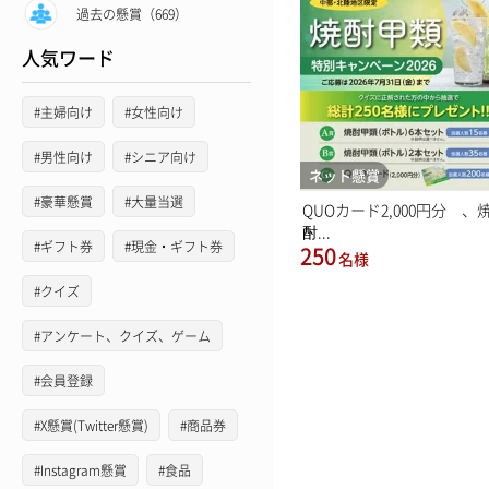
過去の懸賞（669）
人気ワード
#主婦向け
#女性向け
#男性向け
#シニア向け
ネット懸賞
#豪華懸賞
#大量当選
QUOカード2,000円分 、
酎...
#ギフト券
#現金・ギフト券
250
名様
#クイズ
#アンケート、クイズ、ゲーム
#会員登録
#X懸賞(Twitter懸賞)
#商品券
#Instagram懸賞
#食品