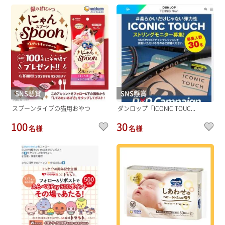
SNS懸賞
SNS懸賞
スプーンタイプの猫用おやつ
ダンロップ「ICONIC TOUC...
100
30
名様
名様