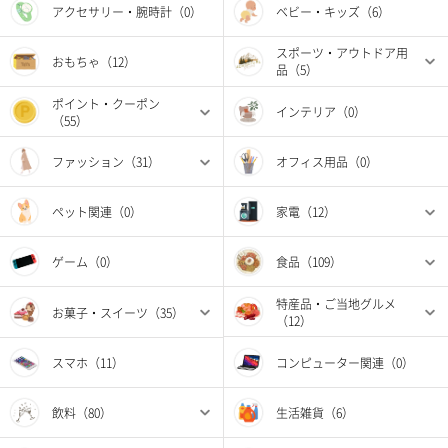
アクセサリー・腕時計（0）
ベビー・キッズ（6）
スポーツ・アウトドア用
おもちゃ（12）
品（5）
ポイント・クーポン
インテリア（0）
（55）
ファッション（31）
オフィス用品（0）
ペット関連（0）
家電（12）
ゲーム（0）
食品（109）
特産品・ご当地グルメ
お菓子・スイーツ（35）
（12）
スマホ（11）
コンピューター関連（0）
飲料（80）
生活雑貨（6）