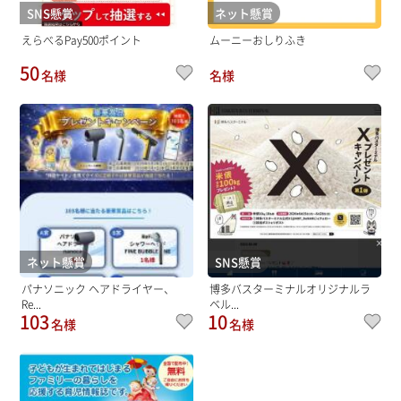
SNS懸賞
ネット懸賞
えらべるPay500ポイント
ムーニーおしりふき
50
名様
名様
ネット懸賞
SNS懸賞
パナソニック ヘアドライヤー、
博多バスターミナルオリジナルラ
Re...
ベル...
103
10
名様
名様