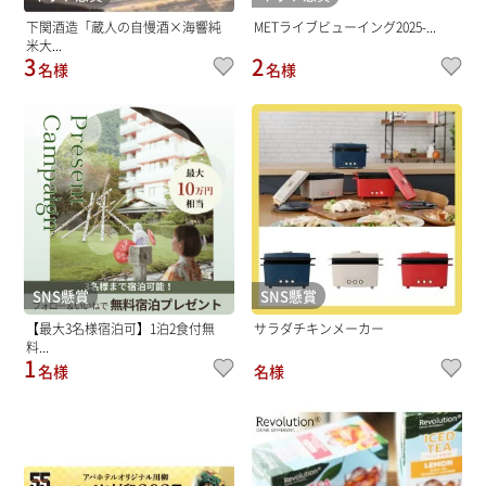
下関酒造「蔵人の自慢酒×海響純
METライブビューイング2025-...
米大...
3
2
名様
名様
SNS懸賞
SNS懸賞
【最大3名様宿泊可】1泊2食付無
サラダチキンメーカー
料...
1
名様
名様