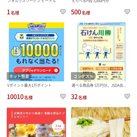
フォルクスワーゲン ビートル
えらべるPay 3,000円分
1
500
名様
名様
ネット懸賞
コンテスト
Vポイント最大1万ポイント
選べる商品券 5万円分、JSDA会...
10010
32
名様
名様