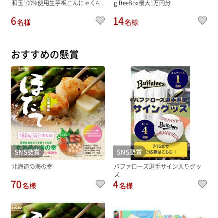
和玉100%使用生芋板こんにゃく4...
gifteeBox最大1万円分
6
14
名様
名様
おすすめの懸賞
SNS懸賞
SNS懸賞
北海道の海の幸
バファローズ選手サイン入りグッ
ズ
70
4
名様
名様