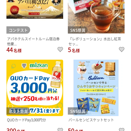
コンテスト
SNS懸賞
アパホテルスイートルーム宿泊券
『レボリューション』水出し紅茶
他豪...
セッ...
44
5
名様
名様
ネット懸賞
SNS懸賞
QUOカードPay3,000円分
バールセンビスケットセット
300
50