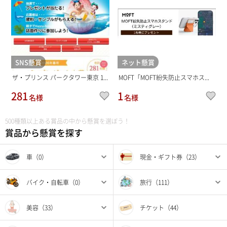
SNS懸賞
ネット懸賞
ザ・プリンス パークタワー東京 1...
MOFT「MOFT紛失防止スマホス...
281
1
名様
名様
500種類以上ある賞品の中から懸賞を選ぼう！
賞品から懸賞を探す
車（0）
現金・ギフト券（23）
バイク・自転車（0）
旅行（111）
美容（33）
チケット（44）