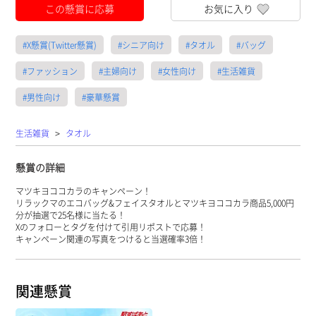
この懸賞に応募
お気に入り
#X懸賞(Twitter懸賞)
#シニア向け
#タオル
#バッグ
#ファッション
#主婦向け
#女性向け
#生活雑貨
#男性向け
#豪華懸賞
>
生活雑貨
タオル
懸賞の詳細
マツキヨココカラのキャンペーン！
リラックマのエコバッグ&フェイスタオルとマツキヨココカラ商品5,000円
分が抽選で25名様に当たる！
Xのフォローとタグを付けて引用リポストで応募！
キャンペーン関連の写真をつけると当選確率3倍！
関連懸賞