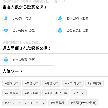
高確率で当たる懸賞や穴場懸賞を狙って選ぼう！
当選人数から懸賞を探す
1〜20名（411）
21〜100名（209）
101〜999名（106）
1000名以上（52）
過去に開催された懸賞を確認しよう！
過去開催された懸賞を探す
過去の懸賞（668）
人気ワード
#主婦向け
#女性向け
#男性向け
#シニア向け
#豪華懸賞
#大量当選
#ギフト券
#現金・ギフト券
#クイズ
#アンケート、クイズ、ゲーム
#会員登録
#X懸賞(Twitter懸賞)