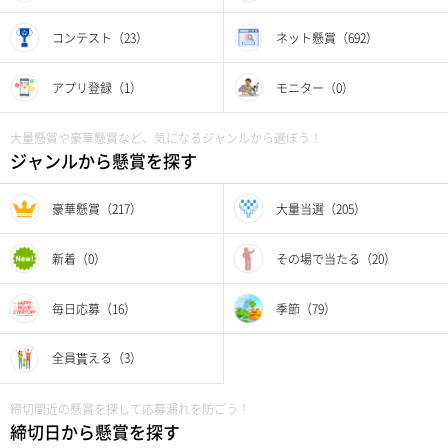
コンテスト（23）
ネット懸賞（692）
アプリ登録（1）
モニター（0）
大量懸賞や豪華懸賞など、気になるジャンルから選ぼう！
ジャンルから懸賞を探す
豪華懸賞（217）
大量当選（205）
新着（0）
その場で当たる（20）
毎日応募（16）
季節（79）
全員貰える（3）
締切間近の懸賞を探して応募漏れを防ごう！
締切日から懸賞を探す