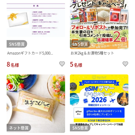
SNS懸賞
SNS懸賞
Amazonギフトカード5,000...
お米2kg＆お漬物5種セット
8
5
名様
名様
ネット懸賞
SNS懸賞