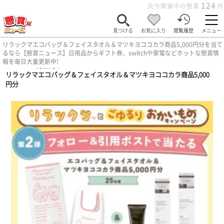
124
只今開催中の懸賞
件
見つける
お気に入り
閲覧履歴
メニュー
リラックマエコバッグ＆フェイスタオル＆マツキヨココカラ商品5,000円分を当て
るなら【懸賞ニュース】日用品からギフト券、switchや家電などホットな懸賞情
報を毎日大量更新中!
ホーム
>
男性向け
>
リラックマエコバッグ＆フェイスタオル＆マツキヨココカラ商品5,000
円分