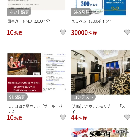
ネット懸賞
SNS懸賞
図書カードNEXT2,000円分
えらべるPay300ポイント
10
30000
名様
名様
SNS懸賞
コンテスト
モナコ四つ星ホテル「ポール・パ
[大阪]アパホテル＆リゾート「ス
ラス...
イ...
10
44
名様
名様