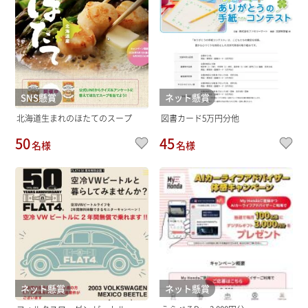
SNS懸賞
ネット懸賞
北海道生まれのほたてのスープ
図書カード5万円分他
50
45
名様
名様
ネット懸賞
ネット懸賞