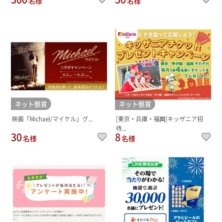
名様
名様
ネット懸賞
ネット懸賞
映画『Michael/マイケル』グ...
[東京・兵庫・福岡]キッザニア招
待...
30
8
名様
名様