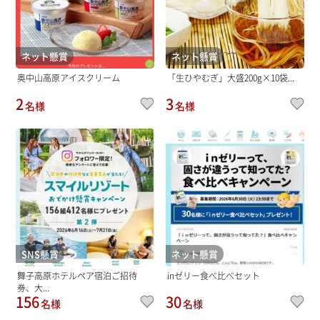
ネット懸賞
ネット懸賞
奥中山高原アイスクリーム
「生ひやむぎ」大盛200g×10袋...
2
3
名様
名様
SNS懸賞
ネット懸賞
舞子高原ホテルペア宿泊ご招待
inゼリー食べ比べセット
券、大...
156
30
名様
名様