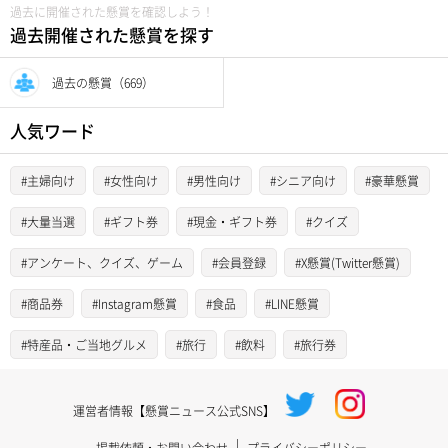
過去に開催された懸賞を確認しよう！
過去開催された懸賞を探す
過去の懸賞（669）
人気ワード
#主婦向け
#女性向け
#男性向け
#シニア向け
#豪華懸賞
#大量当選
#ギフト券
#現金・ギフト券
#クイズ
#アンケート、クイズ、ゲーム
#会員登録
#X懸賞(Twitter懸賞)
#商品券
#Instagram懸賞
#食品
#LINE懸賞
#特産品・ご当地グルメ
#旅行
#飲料
#旅行券
運営者情報【懸賞ニュース公式SNS】
掲載依頼・お問い合わせ
プライバシーポリシー