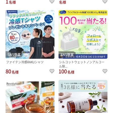
1
名様
名様
SNS懸賞
SNS懸賞
ファイテン冷感RAKUシャツ
シルコットウェットノンアルコー
ル除...
80
100
名様
名様