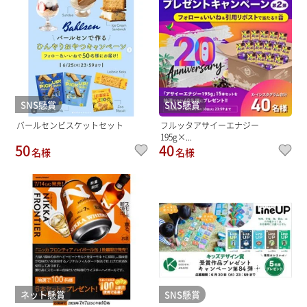
SNS懸賞
SNS懸賞
バールセンビスケットセット
フルッタアサイーエナジー
195g×...
50
40
名様
名様
ネット懸賞
SNS懸賞