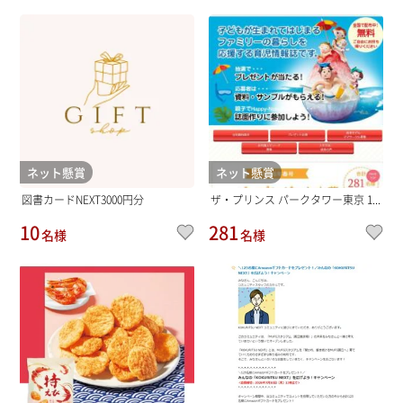
ネット懸賞
ネット懸賞
図書カードNEXT3000円分
ザ・プリンス パークタワー東京 1...
10
281
名様
名様