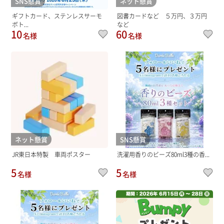
SNS懸賞
ネット懸賞
ギフトカード、ステンレスサーモ
図書カードなど ５万円、３万円
ボト...
など
10
60
名様
名様
ネット懸賞
SNS懸賞
JR東日本特製 車両ポスター
洗濯用香りのビーズ80ml3種の香...
5
5
名様
名様