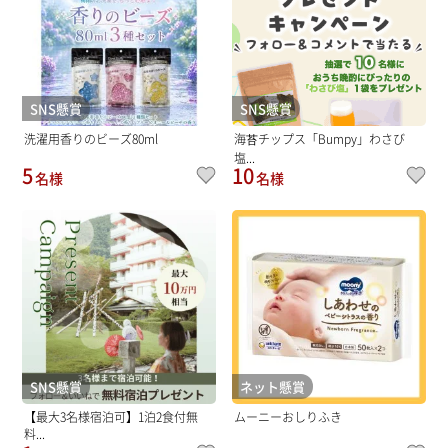
SNS懸賞
SNS懸賞
洗濯用香りのビーズ80ml
海苔チップス「Bumpy」わさび
塩...
5
10
名様
名様
SNS懸賞
ネット懸賞
【最大3名様宿泊可】1泊2食付無
ムーニーおしりふき
料...