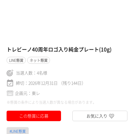
トレビーノ40周年ロゴ入り純金プレート(10g)
LINE懸賞
ネット懸賞
当選人数：
4
名様
締切：2026年12月31日 （残り144日）
企画元：東レ
※懸賞の条件により当選人数が異なる場合があります。
この懸賞に応募
お気に入り
#LINE懸賞