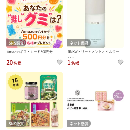
SNS懸賞
ネット懸賞
Amazonギフトカード500円分
RMKWトリートメントオイルクー
ル...
20
1
名様
名様
SNS懸賞
ネット懸賞