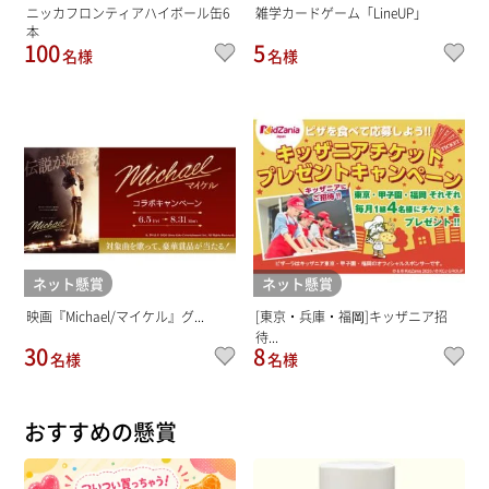
ニッカフロンティアハイボール缶6
雑学カードゲーム「LineUP」
本
100
5
名様
名様
ネット懸賞
ネット懸賞
映画『Michael/マイケル』グ...
[東京・兵庫・福岡]キッザニア招
待...
30
8
名様
名様
おすすめの懸賞