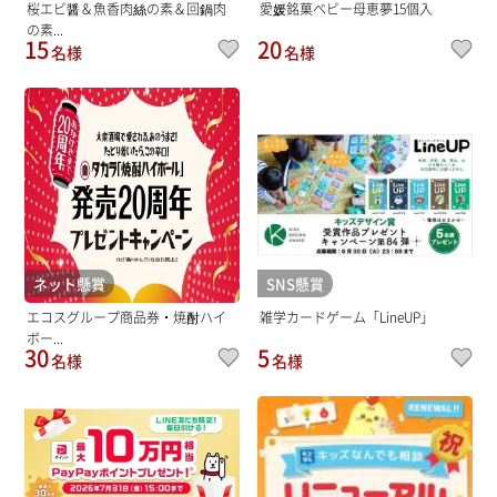
桜エビ醤＆魚香肉絲の素＆回鍋肉
愛媛銘菓ベビー母恵夢15個入
の素...
15
20
名様
名様
ネット懸賞
SNS懸賞
エコスグループ商品券・焼酎ハイ
雑学カードゲーム「LineUP」
ボー...
30
5
名様
名様