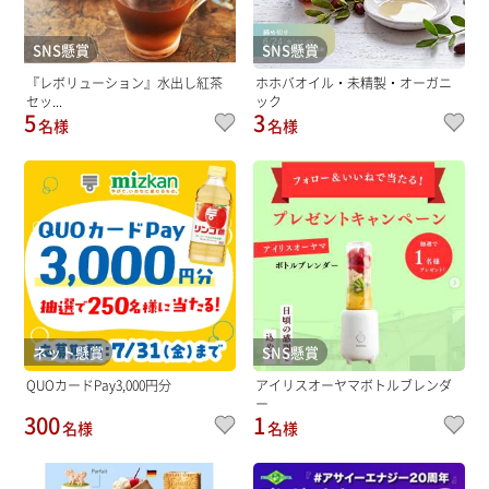
SNS懸賞
SNS懸賞
『レボリューション』水出し紅茶
ホホバオイル・未精製・オーガニ
セッ...
ック
5
3
名様
名様
ネット懸賞
SNS懸賞
QUOカードPay3,000円分
アイリスオーヤマボトルブレンダ
ー
300
1
名様
名様