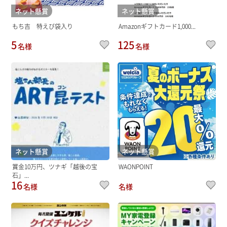
ネット懸賞
ネット懸賞
もち吉 特えび袋入り
Amazonギフトカード1,000...
5
125
名様
名様
ネット懸賞
ネット懸賞
賞金10万円、ツナギ「越後の宝
WAONPOINT
石」...
16
名様
名様