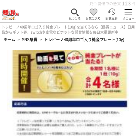
123
只今開催中の懸賞
件
見つける
お気に入り
閲覧履歴
メニュー
トレビーノ40周年ロゴ入り純金プレート(10g)を当てるなら【懸賞ニュース】日用
品からギフト券、switchや家電などホットな懸賞情報を毎日大量更新中!
ホーム
>
SNS懸賞
>
トレビーノ40周年ロゴ入り純金プレート(10g)