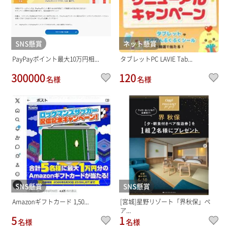
SNS懸賞
ネット懸賞
PayPayポイント最大10万円相...
タブレットPC LAVIE Tab...
300000
120
名様
名様
SNS懸賞
SNS懸賞
Amazonギフトカード 1,50...
[宮城]星野リゾート「界秋保」ペ
ア...
5
1
名様
名様