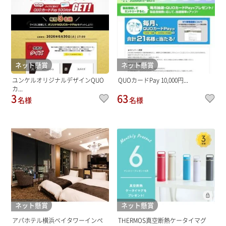
ネット懸賞
ネット懸賞
ユンケルオリジナルデザインQUO
QUOカードPay 10,000円...
カ...
3
63
名様
名様
ネット懸賞
ネット懸賞
アパホテル横浜ベイタワーインペ
THERMOS真空断熱ケータイマグ