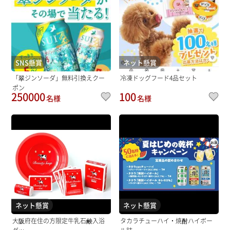
SNS懸賞
ネット懸賞
「翠ジンソーダ」無料引換えクー
冷凍ドッグフード4品セット
ポン
250000
100
名様
名様
ネット懸賞
ネット懸賞
大阪府在住の方限定牛乳石鹸入浴
タカラチューハイ・焼酎ハイボー