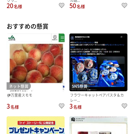
グッ...
ル詰...
20
50
名様
名様
おすすめの懸賞
ネット懸賞
SNS懸賞
伊万里産スモモ
フラワーキャットペアパスタ＆カ
レー...
3
3
名様
名様