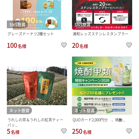
SNS懸賞
SNS懸賞
グレーズドーナツ2種セット
浦和レッズステンレスタンブラー
100
20
名様
名様
ネット懸賞
ネット懸賞
うれしの茶＆うれしの紅茶ティー
QUOカード2,000円分 、焼酎...
バッ...
5
250
名様
名様