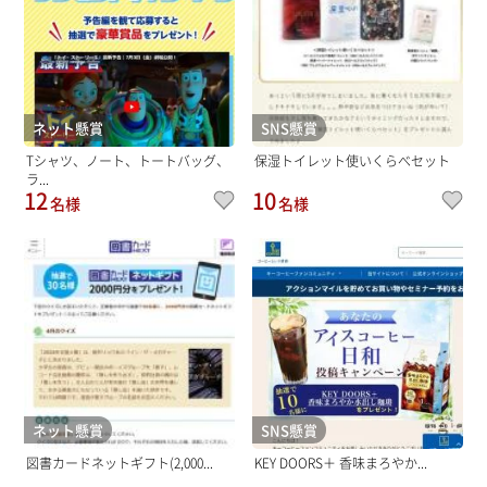
ネット懸賞
SNS懸賞
Tシャツ、ノート、トートバッグ、
保湿トイレット使いくらべセット
ラ...
12
10
名様
名様
ネット懸賞
SNS懸賞
図書カードネットギフト(2,000...
KEY DOORS＋ 香味まろやか...