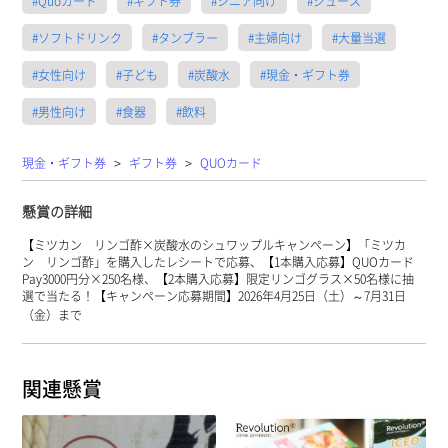
#Quoカード
#ギフト券
#シニア向け
#ジュース
#ソフトドリンク
#タンブラー
#主婦向け
#大量当選
#女性向け
#子ども
#炭酸水
#現金・ギフト券
#男性向け
#食器
#飲料
>
>
現金・ギフト券
ギフト券
QUOカード
懸賞の詳細
【ミツカン リンゴ酢×炭酸水のシュワップルキャンペーン】「ミツカ
ン リンゴ酢」を購入したレシートで応募、【1本購入応募】QUOカード
Pay3000円分×250名様、【2本購入応募】限定リンゴグラス×50名様に抽
選で当たる！【キャンペーン応募期間】2026年4月25日（土）～7月31日
（金）まで
関連懸賞