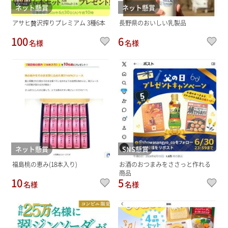
ネット懸賞
ネット懸賞
アサヒ贅沢搾りプレミアム 3種6本
長野県のおいしい乳製品
100
6
名様
名様
ネット懸賞
SNS懸賞
福島桃の恵み(18本入り)
お酒のおつまみをささっと作れる
商品
10
5
名様
名様