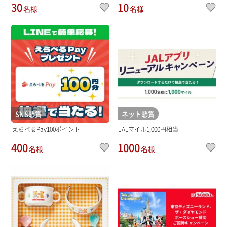
30
10
名様
名様
SNS懸賞
ネット懸賞
えらべるPay100ポイント
JALマイル1,000円相当
400
1000
名様
名様