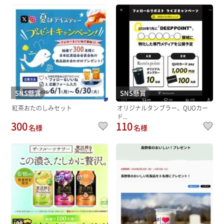
SNS懸賞
SNS懸賞
紅茶おたのしみセット
オリジナルタンブラー、QUOカー
ド...
300
110
名様
名様