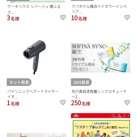
ケーキハウス リバージュ 堺ふる
アパホテル横浜ベイタワーインペ
リア...
さ...
3
10
名様
名様
ネット懸賞
SNS懸賞
パナソニックヘアードライヤー
先行美容液角層シンクロチューナ
イオ...
ー2...
1
250
名様
名様