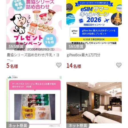
SNS懸賞
SNS懸賞
農協シリーズ詰め合わせ(牛乳・ヨ
gifteeBox最大1万円分
ー...
5
14
名様
名様
ネット懸賞
ネット懸賞