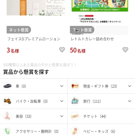
ネット懸賞
ネット懸賞
フェイスDプレミアムローション
レトルトカレー詰め合わせ
3
50
名様
名様
500種類以上ある賞品の中から懸賞を選ぼう！
賞品から懸賞を探す
車（0）
現金・ギフト券（23）
バイク・自転車（0）
旅行（111）
美容（33）
チケット（44）
アクセサリー・腕時計（0）
ベビー・キッズ（6）