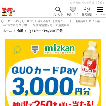
124
只今開催中の懸賞
件
見つける
お気に入り
閲覧履歴
メニュー
QUOカードPay3,000円分を当てるなら【懸賞ニュース】日用品からギフト券、
switchや家電などホットな懸賞情報を毎日大量更新中!
ホーム
>
食器
>
QUOカードPay3,000円分