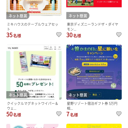
ネット懸賞
ネット懸賞
ミキハウスのテーブルウェアセッ
東京ディズニーランドザ・ダイヤ
ト
モン...
35
30
名様
名様
ネット懸賞
ネット懸賞
クイックルマグネットワイパー＆
星野リゾート宿泊ギフト券 5万円
ウェ...
相...
50
7
名様
名様