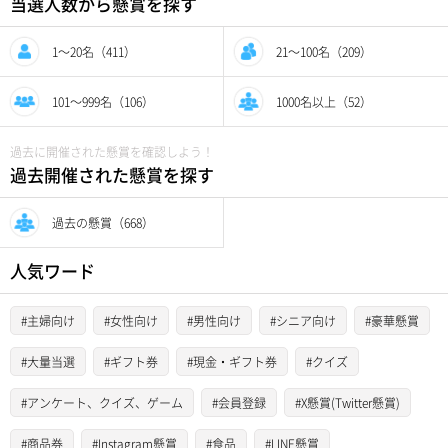
当選人数から懸賞を探す
1〜20名（411）
21〜100名（209）
101〜999名（106）
1000名以上（52）
過去に開催された懸賞を確認しよう！
過去開催された懸賞を探す
過去の懸賞（668）
人気ワード
#主婦向け
#女性向け
#男性向け
#シニア向け
#豪華懸賞
#大量当選
#ギフト券
#現金・ギフト券
#クイズ
#アンケート、クイズ、ゲーム
#会員登録
#X懸賞(Twitter懸賞)
#商品券
#Instagram懸賞
#食品
#LINE懸賞