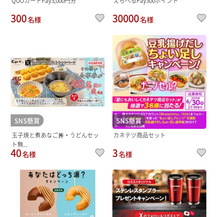
QUOカードPay3,000円分
えらべるPay300ポイント
300
30000
名様
名様
SNS懸賞
SNS懸賞
玉子焼と煮あなご丼・うどんセッ
カネテツ商品セット
ト無...
40
3
名様
名様