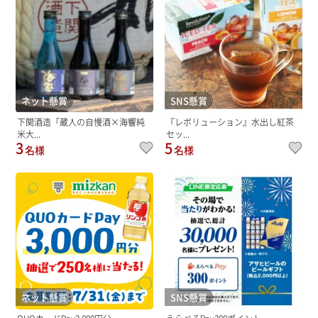
ネット懸賞
SNS懸賞
下関酒造「蔵人の自慢酒×海響純
『レボリューション』水出し紅茶
米大...
セッ...
3
5
名様
名様
ネット懸賞
SNS懸賞