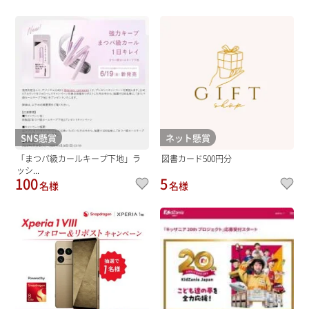
SNS懸賞
ネット懸賞
「まつパ級カールキープ下地」ラ
図書カード500円分
ッシ...
100
5
名様
名様