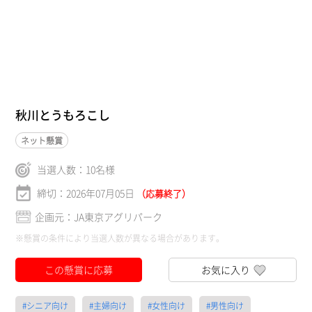
秋川とうもろこし
ネット懸賞
当選人数：
10
名様
締切：2026年07月05日
（応募終了）
企画元：JA東京アグリパーク
※懸賞の条件により当選人数が異なる場合があります。
この懸賞に応募
お気に入り
#シニア向け
#主婦向け
#女性向け
#男性向け