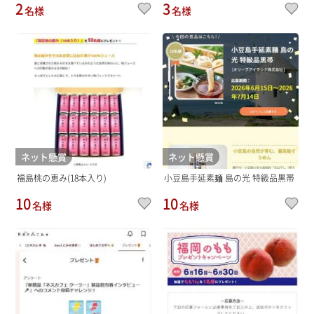
2
3
名様
名様
ネット懸賞
ネット懸賞
福島桃の恵み(18本入り)
小豆島手延素麺 島の光 特級品黒帯
10
10
名様
名様