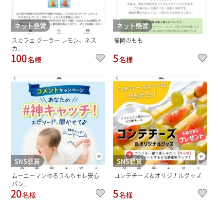
ネット懸賞
ネット懸賞
スカフェ クーラー レモン、ネス
福岡のもも
カ...
100
5
名様
名様
SNS懸賞
SNS懸賞
ムーニーマンゆるうんちモレ安心
コンテチーズ＆オリジナルグッズ
パン...
20
5
名様
名様