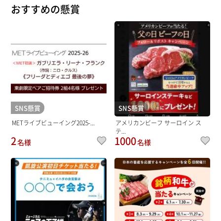
おすすめの懸賞
SNS懸賞
SNS懸賞
METライブビューイング2025-...
アメリカンビーフ サーロイン ス
テ...
2
1000
名様
名様