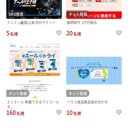
SNS懸賞
ネット懸賞
テニミュ凱旋公演 初日チケット
銘柄和牛 1万円相当
5
20
名様
名様
ネット懸賞
ネット懸賞
エリエール 除菌できるアルコール
ハウス食品製品詰め合わせ
タ...
160
10
名様
名様