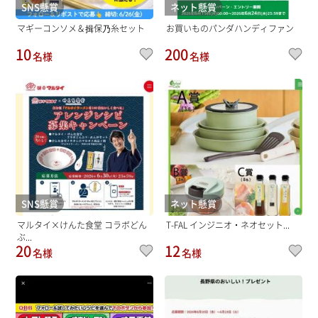
SNS懸賞
ネット懸賞
マギーコンソメ＆揖保乃糸セット
お買いものパンダハンディファン
10
200
名様
名様
SNS懸賞
ネット懸賞
マルタイ×けんた食堂 コラボどん
T-FAL インジニオ・ネオセット...
ぶ...
20
12
名様
名様