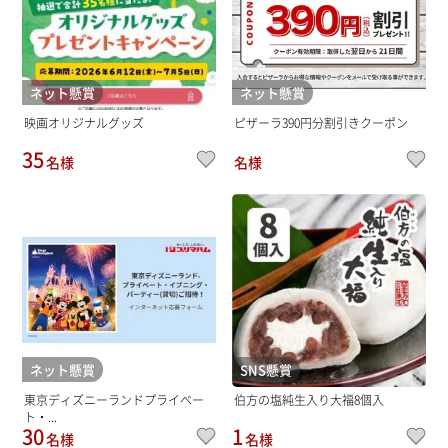
ネット懸賞
ネット懸賞
映画オリジナルグッズ
ピザーラ390円分割引きクーポン
35
名様
名様
ネット懸賞
SNS懸賞
東京ディズニーランドプライベー
伯方の塩純生入り大福8個入
ト・...
30
1
名様
名様