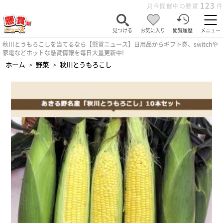
123
只今開催中の懸賞
件
見つける
お気に入り
閲覧履歴
メニュー
秋川とうもろこしを当てるなら【懸賞ニュース】日用品からギフト券、switchや
家電などホットな懸賞情報を毎日大量更新中!
ホーム
>
野菜
>
秋川とうもろこし