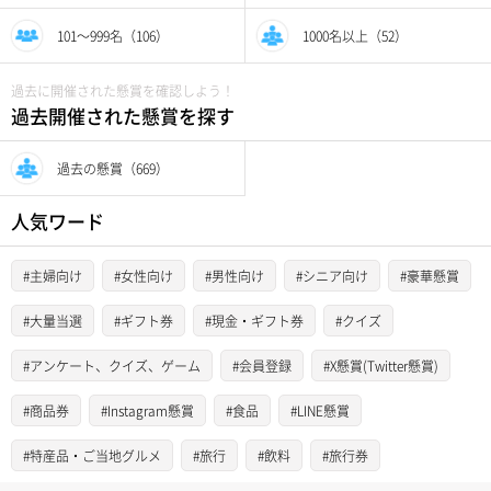
101〜999名（106）
1000名以上（52）
過去に開催された懸賞を確認しよう！
過去開催された懸賞を探す
過去の懸賞（669）
人気ワード
#主婦向け
#女性向け
#男性向け
#シニア向け
#豪華懸賞
#大量当選
#ギフト券
#現金・ギフト券
#クイズ
#アンケート、クイズ、ゲーム
#会員登録
#X懸賞(Twitter懸賞)
#商品券
#Instagram懸賞
#食品
#LINE懸賞
#特産品・ご当地グルメ
#旅行
#飲料
#旅行券