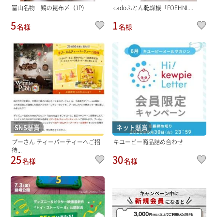
富山名物 鶏の昆布〆（1P）
cadoふとん乾燥機「FOEHNL...
5
1
名様
名様
SNS懸賞
ネット懸賞
プーさん ティーパーティーへご招
キユーピー商品詰め合わせ
待...
25
30
名様
名様