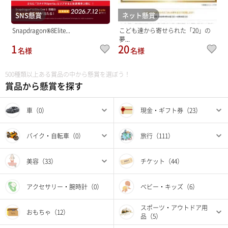
SNS懸賞
ネット懸賞
Snapdragon®8Elite...
こども達から寄せられた「20」の
夢...
1
20
名様
名様
500種類以上ある賞品の中から懸賞を選ぼう！
賞品から懸賞を探す
車（0）
現金・ギフト券（23）
バイク・自転車（0）
旅行（111）
美容（33）
チケット（44）
アクセサリー・腕時計（0）
ベビー・キッズ（6）
スポーツ・アウトドア用
おもちゃ（12）
品（5）