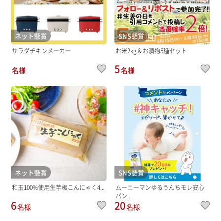
ネット懸賞
SNS懸賞
サラダチキンメーカー
お米2kg＆お漬物5種セット
5
名様
名様
ネット懸賞
SNS懸賞
和玉100%使用生芋板こんにゃく4...
ムーニーマンゆるうんちモレ安心
パン...
6
20
名様
名様