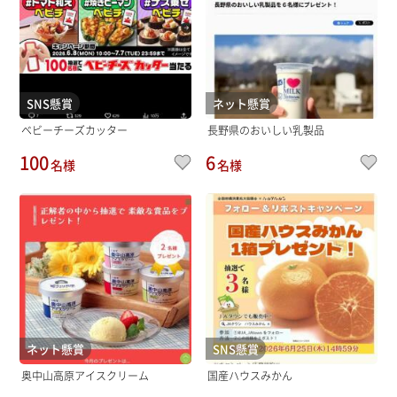
SNS懸賞
ネット懸賞
ベビーチーズカッター
長野県のおいしい乳製品
100
6
名様
名様
ネット懸賞
SNS懸賞
奥中山高原アイスクリーム
国産ハウスみかん