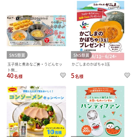
SNS懸賞
SNS懸賞
玉子焼と煮あなご丼・うどんセッ
かごしまのかぼちゃ3玉
ト無...
40
5
名様
名様