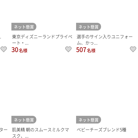
ネット懸賞
ネット懸賞
.
東京ディズニーランドプライベ
選手のサイン入りユニフォー
ート・...
ム、かっ...
30
507
名様
名様
ネット懸賞
ネット懸賞
ター
肌美精 朝のスムースミルクマ
ベビーチーズブレンド5種
スク、...