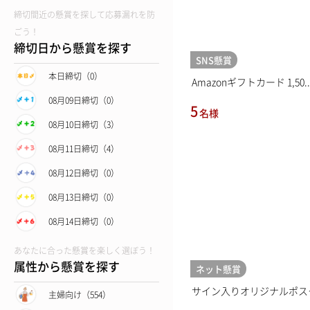
締切間近の懸賞を探して応募漏れを防
ごう！
締切日から懸賞を探す
SNS懸賞
本日締切（0）
Amazonギフトカード 1,50..
08月09日締切（0）
5
名様
08月10日締切（3）
08月11日締切（4）
08月12日締切（0）
08月13日締切（0）
08月14日締切（0）
あなたに合った懸賞を楽しく選ぼう！
属性から懸賞を探す
ネット懸賞
サイン入りオリジナルポス
主婦向け（554）