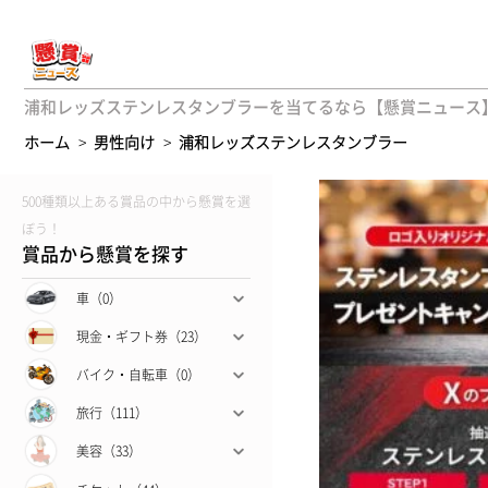
浦和レッズステンレスタンブラーを当てるなら【懸賞ニュース】日
ホーム
>
男性向け
>
浦和レッズステンレスタンブラー
500種類以上ある賞品の中から懸賞を選
ぼう！
賞品から懸賞を探す
車（0）
現金・ギフト券（23）
バイク・自転車（0）
旅行（111）
美容（33）