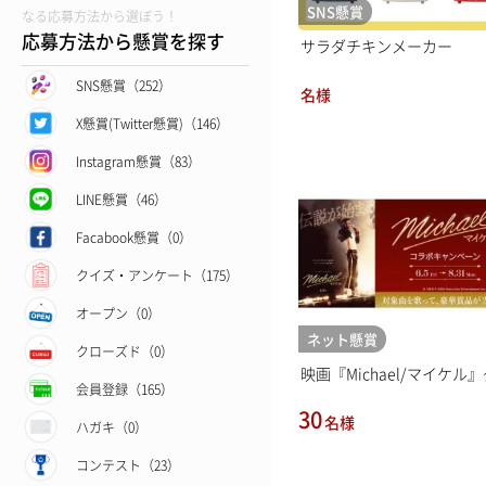
SNS懸賞
なる応募方法から選ぼう！
応募方法から懸賞を探す
サラダチキンメーカー
SNS懸賞（252）
名様
X懸賞(Twitter懸賞)（146）
Instagram懸賞（83）
LINE懸賞（46）
Facabook懸賞（0）
クイズ・アンケート（175）
オープン（0）
ネット懸賞
クローズド（0）
映画『Michael/マイケル』グ
会員登録（165）
30
名様
ハガキ（0）
コンテスト（23）