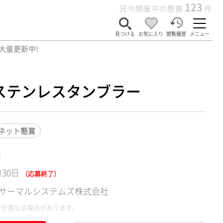
123
只今開催中の懸賞
件
見つける
お気に入り
閲覧履歴
メニュー
大量更新中!
ステンレスタンブラー
ネット懸賞
様
月30日
（応募終了）
サーマルシステムズ株式会社
数が異なる場合があります。