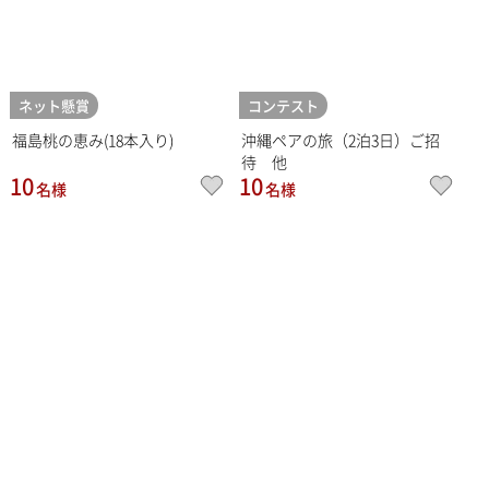
ネット懸賞
コンテスト
福島桃の恵み(18本入り)
沖縄ペアの旅（2泊3日）ご招
待 他
10
10
名様
名様