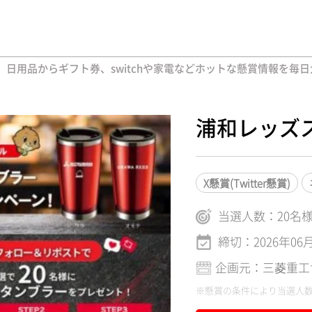
用品からギフト券、switchや家電などホットな懸賞情報を毎日
浦和レッズ
X懸賞(Twitter懸賞)
当選人数：
20
名
締切：2026年06
企画元：三菱重工
※懸賞の条件により当選人