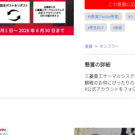
この懸賞に
#X懸賞(Twitter懸賞)
#
#男性向け
#食器
食器
>
タンブラー
懸賞の詳細
三菱重工サーマルシステ
観戦のお供にぴったりの
X公式アカウントをフォ