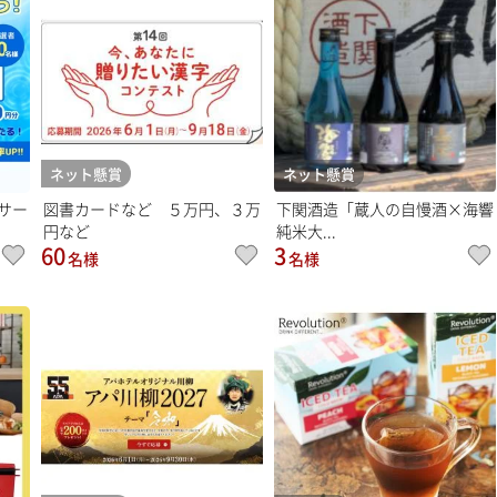
ネット懸賞
ネット懸賞
サー
図書カードなど ５万円、３万
下関酒造「蔵人の自慢酒×海響
円など
純米大...
60
3
名様
名様