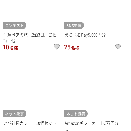
コンテスト
SNS懸賞
沖縄ペアの旅（2泊3日）ご招
えらべるPay5,000円分
待 他
10
25
名様
名様
ネット懸賞
ネット懸賞
アパ社長カレー・10個セット
Amazonギフトカード3万円分
...