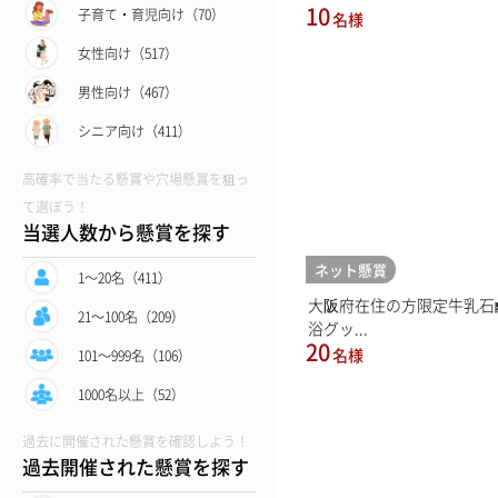
10
子育て・育児向け（70）
名様
女性向け（517）
男性向け（467）
シニア向け（411）
高確率で当たる懸賞や穴場懸賞を狙っ
て選ぼう！
当選人数から懸賞を探す
ネット懸賞
1〜20名（411）
大阪府在住の方限定牛乳石
21〜100名（209）
浴グッ...
20
名様
101〜999名（106）
1000名以上（52）
過去に開催された懸賞を確認しよう！
過去開催された懸賞を探す