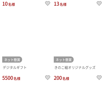
10
13
名様
名様
ネット懸賞
ネット懸賞
デジタルギフト
きのこ組オリジナルグッズ
5500
200
名様
名様