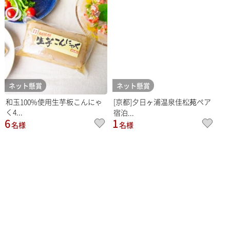
ネット懸賞
ネット懸賞
和玉100%使用生芋板こんにゃ
[京都]夕日ヶ浦温泉佳松苑ペア
く4...
宿泊...
6
1
名様
名様