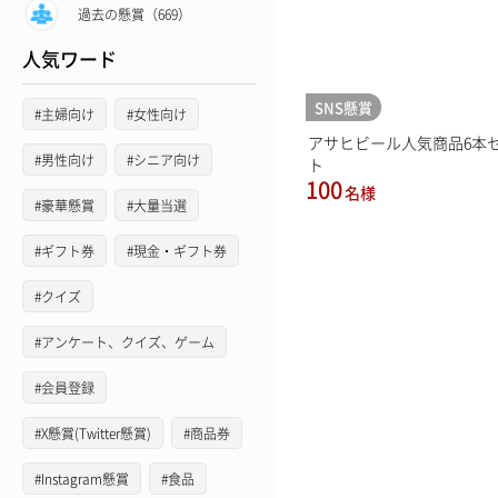
過去の懸賞（669）
人気ワード
SNS懸賞
#主婦向け
#女性向け
アサヒビール人気商品6本
#男性向け
#シニア向け
ト
100
名様
#豪華懸賞
#大量当選
#ギフト券
#現金・ギフト券
#クイズ
#アンケート、クイズ、ゲーム
#会員登録
#X懸賞(Twitter懸賞)
#商品券
#Instagram懸賞
#食品