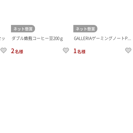
ネット懸賞
ネット懸賞
セッ
ダブル焙煎コーヒー豆200ｇ
GALLERIAゲーミングノートP...
2
1
名様
名様