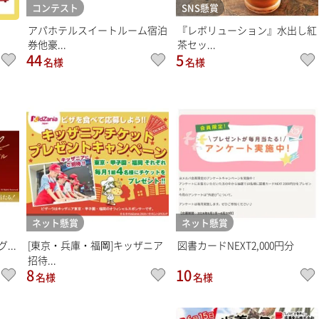
コンテスト
SNS懸賞
アパホテルスイートルーム宿泊
『レボリューション』水出し紅
券他豪...
茶セッ...
44
5
名様
名様
ネット懸賞
ネット懸賞
...
[東京・兵庫・福岡]キッザニア
図書カードNEXT2,000円分
招待...
8
10
名様
名様