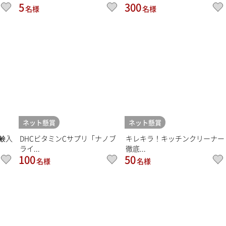
5
300
名様
名様
ネット懸賞
ネット懸賞
鹸入
DHCビタミンCサプリ「ナノブ
キレキラ！キッチンクリーナー
ライ...
徹底...
100
50
名様
名様