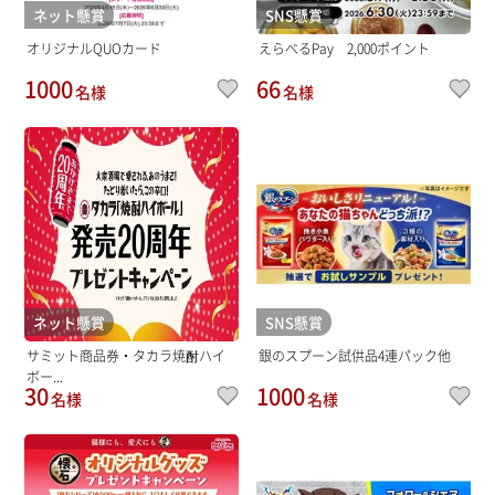
ネット懸賞
SNS懸賞
オリジナルQUOカード
えらべるPay 2,000ポイント
1000
66
名様
名様
ネット懸賞
SNS懸賞
サミット商品券・タカラ焼酎ハイ
銀のスプーン試供品4連パック他
ボー...
30
1000
名様
名様