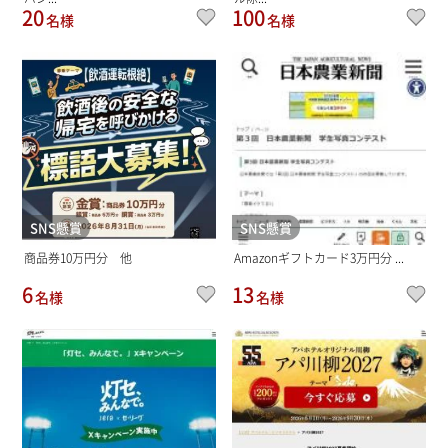
20
100
名様
名様
SNS懸賞
SNS懸賞
商品券10万円分 他
Amazonギフトカード3万円分 ...
6
13
名様
名様