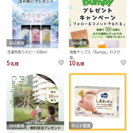
SNS懸賞
SNS懸賞
洗濯用香りのビーズ80ml
海苔チップス「Bumpy」わさび
塩...
5
10
名様
名様
SNS懸賞
ネット懸賞