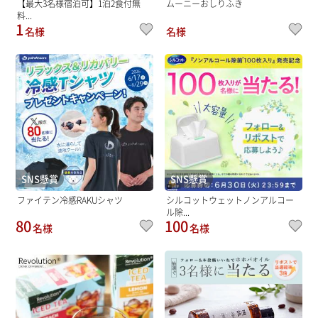
【最大3名様宿泊可】1泊2食付無
ムーニーおしりふき
料...
1
名様
名様
SNS懸賞
SNS懸賞
ファイテン冷感RAKUシャツ
シルコットウェットノンアルコー
ル除...
80
100
名様
名様