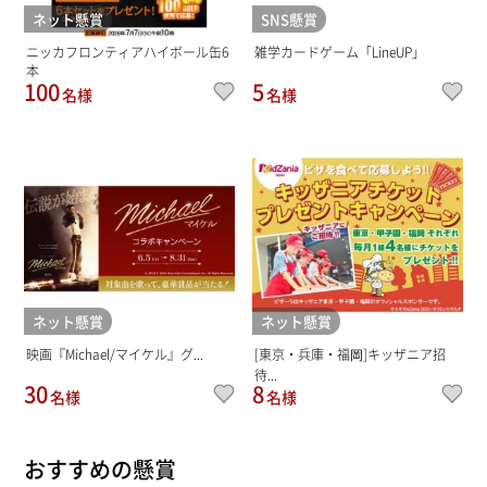
ネット懸賞
SNS懸賞
ニッカフロンティアハイボール缶6
雑学カードゲーム「LineUP」
本
100
5
名様
名様
ネット懸賞
ネット懸賞
映画『Michael/マイケル』グ...
[東京・兵庫・福岡]キッザニア招
待...
30
8
名様
名様
おすすめの懸賞