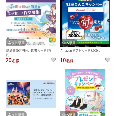
ネット懸賞
SNS懸賞
商品券20万円分、図書カード5万
Amazonギフトカード3,000...
円...
20
10
名様
名様
ネット懸賞
SNS懸賞