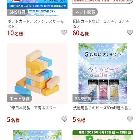
SNS懸賞
ネット懸賞
ギフトカード、ステンレスサーモ
図書カードなど ５万円、３万円
ボト...
など
10
60
名様
名様
ネット懸賞
SNS懸賞
JR東日本特製 車両ポスター
洗濯用香りのビーズ80ml3種の香...
5
5
名様
名様