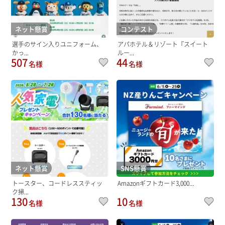
ネット懸賞
コンテスト
選手のサイン入りユニフォーム、
アパホテル＆リゾート『スイート
かっ...
ルー...
507
44
名様
名様
ネット懸賞
SNS懸賞
トースター、コードレススティッ
Amazonギフトカード3,000...
ク掃...
130
10
名様
名様