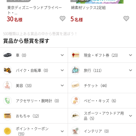
東京ディズニーランドプライベー
綿素材ソックス2足組
ト・...
30
5
名様
名様
500種類以上ある賞品の中から懸賞を選ぼう！
賞品から懸賞を探す
車（0）
現金・ギフト券（23）
バイク・自転車（0）
旅行（111）
美容（33）
チケット（44）
アクセサリー・腕時計（0）
ベビー・キッズ（6）
スポーツ・アウトドア用
おもちゃ（12）
品（5）
ポイント・クーポン
インテリア（0）
（55）