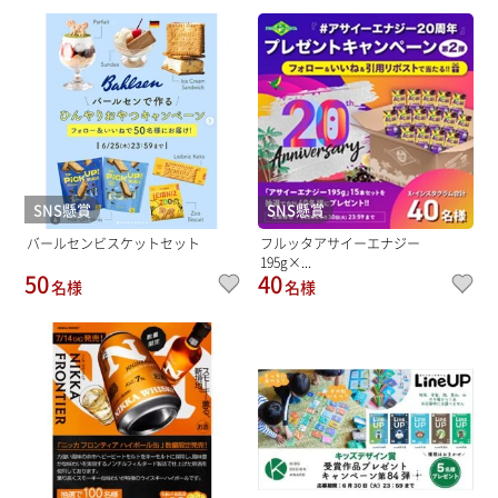
SNS懸賞
SNS懸賞
バールセンビスケットセット
フルッタアサイーエナジー
195g×...
50
40
名様
名様