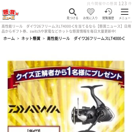
123
只今開催中の懸賞
件
見つける
お気に入り
閲覧履歴
メニュー
高性能リール ダイワ26フリームスLT4000-Cを当てるなら【懸賞ニュース】日用
品からギフト券、switchや家電などホットな懸賞情報を毎日大量更新中!
ホーム
>
ネット懸賞
>
高性能リール ダイワ26フリームスLT4000-C