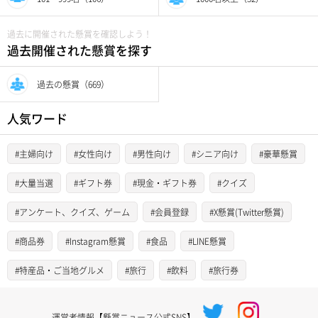
過去に開催された懸賞を確認しよう！
過去開催された懸賞を探す
過去の懸賞（669）
人気ワード
#主婦向け
#女性向け
#男性向け
#シニア向け
#豪華懸賞
#大量当選
#ギフト券
#現金・ギフト券
#クイズ
#アンケート、クイズ、ゲーム
#会員登録
#X懸賞(Twitter懸賞)
#商品券
#Instagram懸賞
#食品
#LINE懸賞
#特産品・ご当地グルメ
#旅行
#飲料
#旅行券
運営者情報【懸賞ニュース公式SNS】