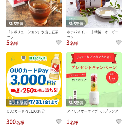
SNS懸賞
SNS懸賞
『レボリューション』水出し紅茶
ホホバオイル・未精製・オーガニ
セッ...
ック
5
3
名様
名様
ネット懸賞
SNS懸賞
QUOカードPay3,000円分
アイリスオーヤマボトルブレンダ
ー
300
1
名様
名様