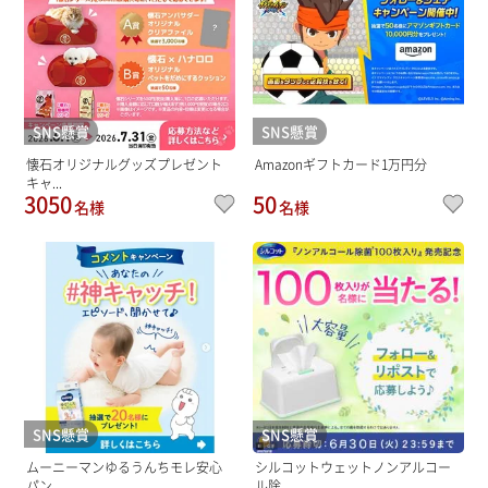
SNS懸賞
SNS懸賞
懐石オリジナルグッズプレゼント
Amazonギフトカード1万円分
キャ...
3050
50
名様
名様
SNS懸賞
SNS懸賞
ムーニーマンゆるうんちモレ安心
シルコットウェットノンアルコー
パン...
ル除...