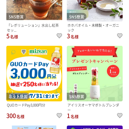
SNS懸賞
SNS懸賞
『レボリューション』水出し紅茶
ホホバオイル・未精製・オーガニ
セッ...
ック
5
3
名様
名様
ネット懸賞
SNS懸賞
QUOカードPay3,000円分
アイリスオーヤマボトルブレンダ
ー
300
1
名様
名様