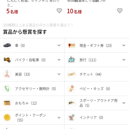
にんにく岩塩、ポテシャカ 青のり
粉de鍋濃厚とり塩鍋つゆ
ミ...
5
10
名様
名様
500種類以上ある賞品の中から懸賞を選ぼう！
賞品から懸賞を探す
車（0）
現金・ギフト券（23）
バイク・自転車（0）
旅行（111）
美容（33）
チケット（44）
アクセサリー・腕時計（0）
ベビー・キッズ（6）
スポーツ・アウトドア用
おもちゃ（12）
品（5）
ポイント・クーポン
インテリア（0）
（55）