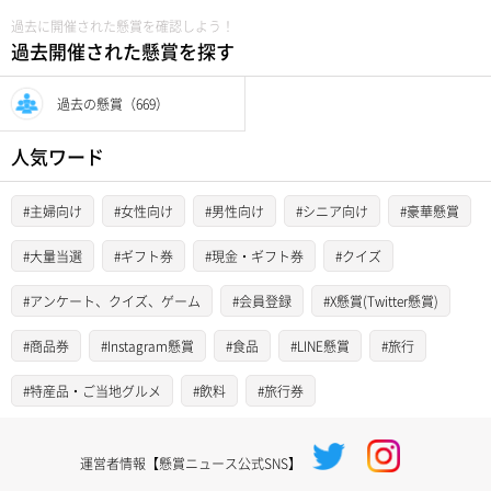
過去に開催された懸賞を確認しよう！
過去開催された懸賞を探す
過去の懸賞（669）
人気ワード
#主婦向け
#女性向け
#男性向け
#シニア向け
#豪華懸賞
#大量当選
#ギフト券
#現金・ギフト券
#クイズ
#アンケート、クイズ、ゲーム
#会員登録
#X懸賞(Twitter懸賞)
#商品券
#Instagram懸賞
#食品
#LINE懸賞
#旅行
#特産品・ご当地グルメ
#飲料
#旅行券
運営者情報【懸賞ニュース公式SNS】