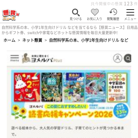
123
只今開催中の懸賞
件
見つける
お気に入り
閲覧履歴
メニュー
自然科学系の本、小学1年生向けドリル などを当てるなら【懸賞ニュース】日用品
からギフト券、switchや家電などホットな懸賞情報を毎日大量更新中!
ホーム
>
ネット懸賞
>
自然科学系の本、小学1年生向けドリル など