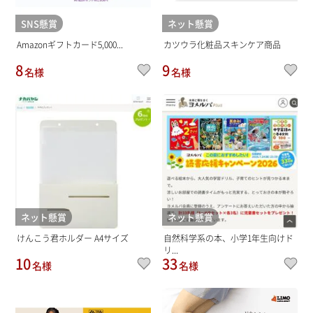
SNS懸賞
ネット懸賞
Amazonギフトカード5,000...
カツウラ化粧品スキンケア商品
8
9
名様
名様
ネット懸賞
ネット懸賞
けんこう君ホルダー A4サイズ
自然科学系の本、小学1年生向けド
リ...
10
33
名様
名様