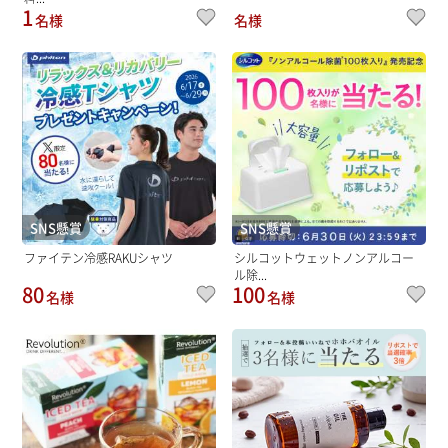
1
名様
名様
SNS懸賞
SNS懸賞
ファイテン冷感RAKUシャツ
シルコットウェットノンアルコー
ル除...
80
100
名様
名様