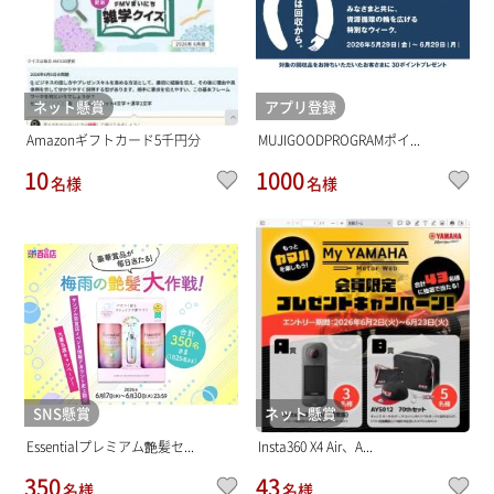
ネット懸賞
アプリ登録
Amazonギフトカード5千円分
MUJIGOODPROGRAMポイ...
10
1000
名様
名様
SNS懸賞
ネット懸賞
Essentialプレミアム艶髪セ...
Insta360 X4 Air、A...
350
43
名様
名様