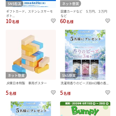
SNS懸賞
ネット懸賞
ギフトカード、ステンレスサーモ
図書カードなど ５万円、３万円
ボト...
など
10
60
名様
名様
ネット懸賞
SNS懸賞
JR東日本特製 車両ポスター
洗濯用香りのビーズ80ml3種の香...
5
5
名様
名様