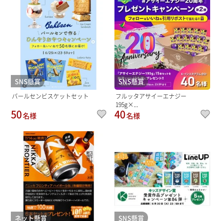
SNS懸賞
SNS懸賞
バールセンビスケットセット
フルッタアサイーエナジー
195g×...
50
40
名様
名様
ネット懸賞
SNS懸賞