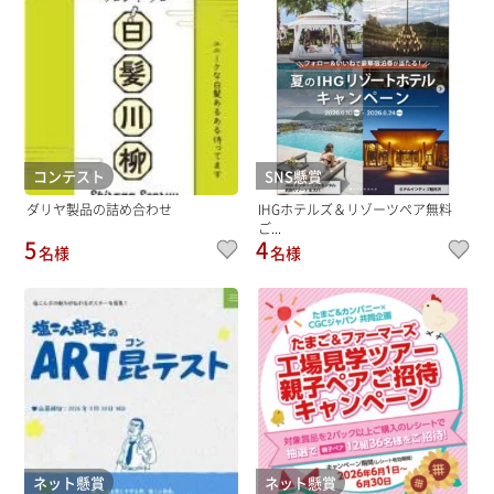
コンテスト
SNS懸賞
ダリヤ製品の詰め合わせ
IHGホテルズ＆リゾーツペア無料
ご...
5
4
名様
名様
ネット懸賞
ネット懸賞