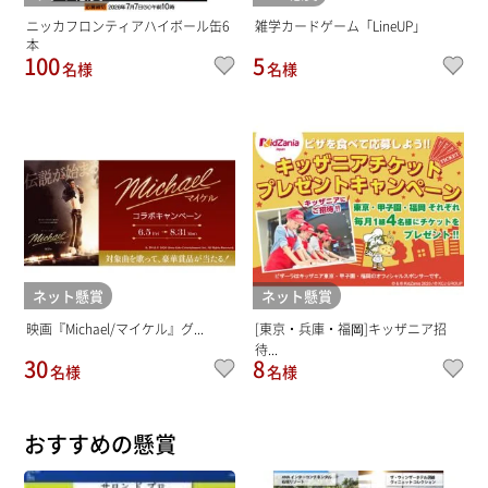
ニッカフロンティアハイボール缶6
雑学カードゲーム「LineUP」
本
100
5
名様
名様
ネット懸賞
ネット懸賞
映画『Michael/マイケル』グ...
[東京・兵庫・福岡]キッザニア招
待...
30
8
名様
名様
おすすめの懸賞