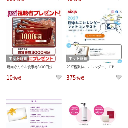
ネット懸賞
ネット懸賞
焼肉きんぐお食事券3,000円分
2027極楽ねこカレンダー、JCB...
10
375
名様
名様