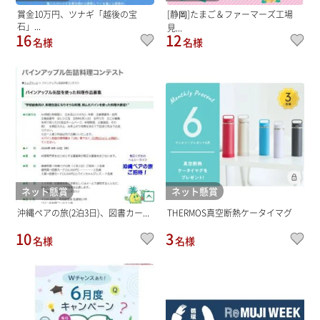
賞金10万円、ツナギ「越後の宝
[静岡]たまご＆ファーマーズ工場
石」...
見...
16
12
名様
名様
ネット懸賞
ネット懸賞
沖縄ペアの旅(2泊3日)、図書カー...
THERMOS真空断熱ケータイマグ
10
3
名様
名様