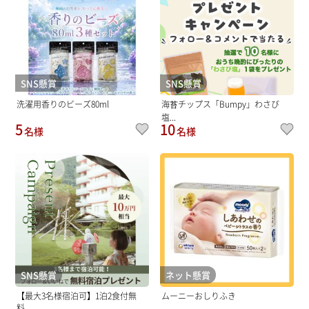
SNS懸賞
SNS懸賞
洗濯用香りのビーズ80ml
海苔チップス「Bumpy」わさび
塩...
5
10
名様
名様
SNS懸賞
ネット懸賞
【最大3名様宿泊可】1泊2食付無
ムーニーおしりふき
料...