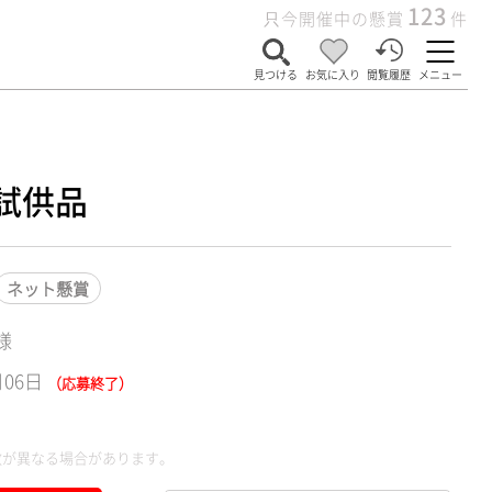
123
只今開催中の懸賞
件
見つける
お気に入り
閲覧履歴
メニュー
試供品
ネット懸賞
様
月06日
（応募終了）
数が異なる場合があります。