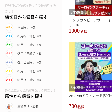
締切間近の懸賞を探して応募漏れを防
ごう！
SNS懸賞
締切日から懸賞を探す
アメリカンビーフサーロイ
テーキ...
本日締切（0）
1000
名様
08月09日締切（0）
08月10日締切（3）
08月11日締切（4）
08月12日締切（0）
08月13日締切（0）
08月14日締切（0）
SNS懸賞
あなたに合った懸賞を楽しく選ぼう！
Amazonギフトカード(500円.
属性から懸賞を探す
700
名様
主婦向け（554）