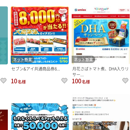
ネット懸賞
ネット懸賞
セブン&アイ共通商品券8...
月花さばトマト煮、DHA入りリ
サー...
10
100
名様
名様