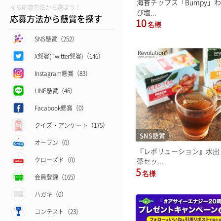
海苔チップス「Bumpy」
なる応募方法から選ぼう！
び塩...
応募方法から懸賞を探す
10
名様
SNS懸賞（252）
X懸賞(Twitter懸賞)（146）
Instagram懸賞（83）
LINE懸賞（46）
Facabook懸賞（0）
クイズ・アンケート（175）
SNS懸賞
オープン（0）
『レボリューション』水出
クローズド（0）
茶セッ...
5
名様
会員登録（165）
ハガキ（0）
コンテスト（23）