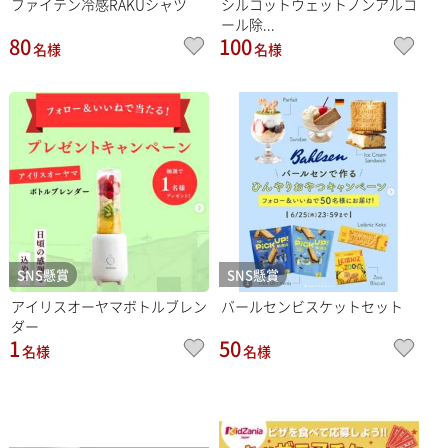
ファイテン冷感RAKUシャツ
シルコットウェットノンアルコ
ール除...
80
100
名様
名様
SNS懸賞
SNS懸賞
アイリスオーヤマボトルブレン
バールセンビスケットセット
ダー
1
50
名様
名様