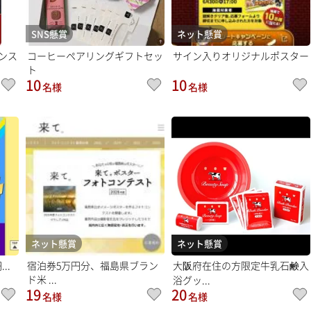
SNS懸賞
ネット懸賞
ンス
コーヒーペアリングギフトセッ
サイン入りオリジナルポスター
ト
10
10
名様
名様
ネット懸賞
ネット懸賞
..
宿泊券5万円分、福島県ブラン
大阪府在住の方限定牛乳石鹸入
ド米 ...
浴グッ...
19
20
名様
名様