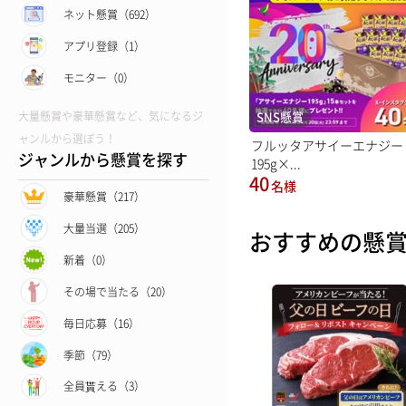
ネット懸賞（692）
アプリ登録（1）
モニター（0）
SNS懸賞
大量懸賞や豪華懸賞など、気になるジ
ャンルから選ぼう！
フルッタアサイーエナジー
ジャンルから懸賞を探す
195g×...
40
名様
豪華懸賞（217）
大量当選（205）
おすすめの懸
新着（0）
その場で当たる（20）
毎日応募（16）
季節（79）
全員貰える（3）