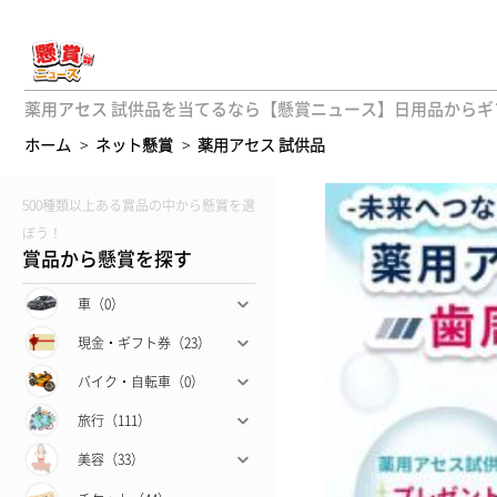
薬用アセス 試供品を当てるなら【懸賞ニュース】日用品からギフ
ホーム
>
ネット懸賞
>
薬用アセス 試供品
500種類以上ある賞品の中から懸賞を選
ぼう！
賞品から懸賞を探す
車（0）
現金・ギフト券（23）
バイク・自転車（0）
旅行（111）
美容（33）