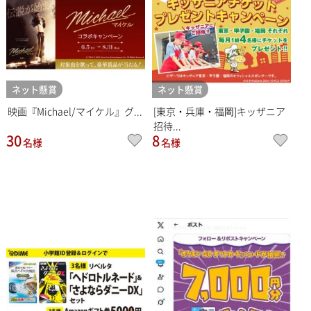
ネット懸賞
ネット懸賞
映画『Michael/マイケル』グ...
[東京・兵庫・福岡]キッザニア
招待...
30
8
名様
名様