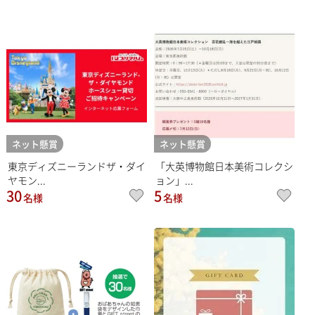
ネット懸賞
ネット懸賞
東京ディズニーランドザ・ダイ
「大英博物館日本美術コレクシ
ヤモン...
ョン」...
30
5
名様
名様