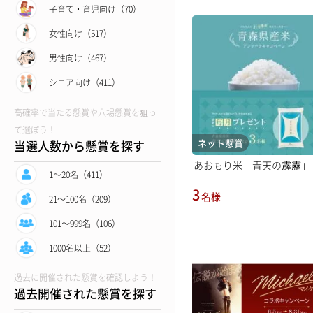
子育て・育児向け（70）
女性向け（517）
男性向け（467）
シニア向け（411）
高確率で当たる懸賞や穴場懸賞を狙っ
て選ぼう！
ネット懸賞
当選人数から懸賞を探す
あおもり米「青天の霹靂」
1〜20名（411）
3
名様
21〜100名（209）
101〜999名（106）
1000名以上（52）
過去に開催された懸賞を確認しよう！
過去開催された懸賞を探す