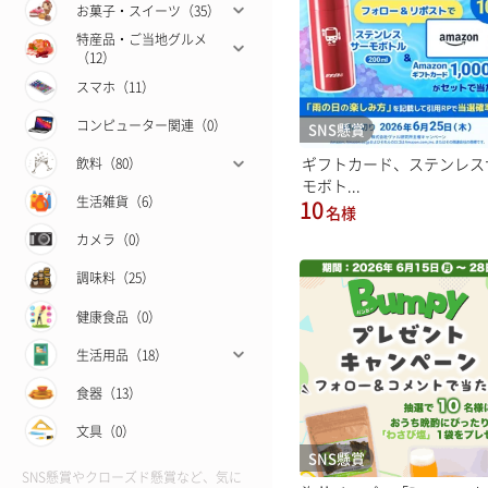
お菓子・スイーツ（35）
特産品・ご当地グルメ
（12）
スマホ（11）
コンピューター関連（0）
SNS懸賞
ギフトカード、ステンレス
飲料（80）
モボト...
生活雑貨（6）
10
名様
カメラ（0）
調味料（25）
健康食品（0）
生活用品（18）
食器（13）
文具（0）
SNS懸賞
SNS懸賞やクローズド懸賞など、気に