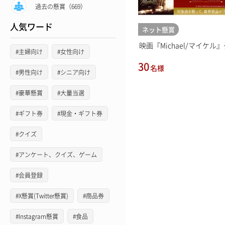
過去の懸賞（669）
人気ワード
ネット懸賞
映画『Michael/マイケル』グ
#主婦向け
#女性向け
30
名様
#男性向け
#シニア向け
#豪華懸賞
#大量当選
#ギフト券
#現金・ギフト券
#クイズ
#アンケート、クイズ、ゲーム
#会員登録
#X懸賞(Twitter懸賞)
#商品券
#Instagram懸賞
#食品