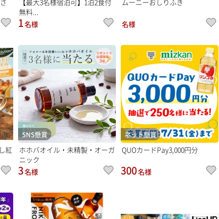
わさ
【最大3名様宿泊可】1泊2食付
ムーニーおしりふき
無料...
1
名様
名様
SNS懸賞
ネット懸賞
し紅
ホホバオイル・未精製・オーガ
QUOカードPay3,000円分
ニック
3
300
名様
名様