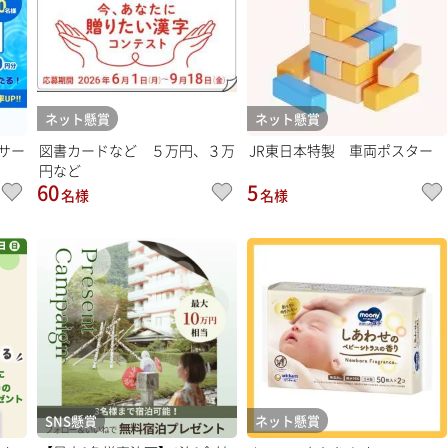
ネット懸賞
ネット懸賞
サー
図書カードなど ５万円、３万
JR東日本特製 車両ポスター
円など
60
5
名様
名様
SNS懸賞
ネット懸賞