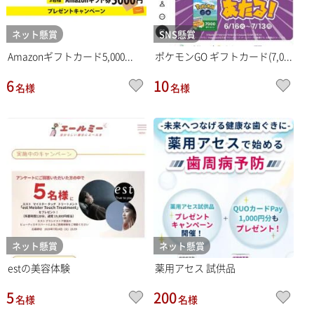
ネット懸賞
SNS懸賞
Amazonギフトカード5,000...
ポケモンGO ギフトカード(7,0...
6
10
名様
名様
ネット懸賞
ネット懸賞
estの美容体験
薬用アセス 試供品
5
200
名様
名様