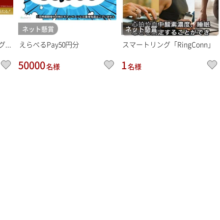
ネット懸賞
ネット懸賞
...
えらべるPay50円分
スマートリング「RingConn」
50000
1
名様
名様