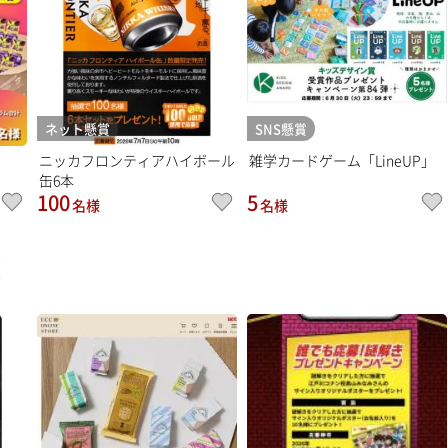
ネット懸賞
SNS懸賞
ニッカフロンティアハイボール
雑学カードゲーム「LineUP」
缶6本
100
5
名様
名様
賞