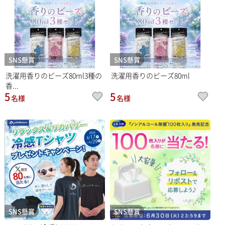
SNS懸賞
SNS懸賞
洗濯用香りのビーズ80ml3種の
洗濯用香りのビーズ80ml
香...
5
5
名様
名様
SNS懸賞
SNS懸賞