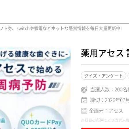
ト券、switchや家電などホットな懸賞情報を毎日大量更新中!
薬用アセス 
クイズ・アンケート
当選人数：
200
名
締切：2026年07
企画元：アセス
※懸賞の条件により当選人