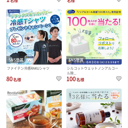
名様
名様
SNS懸賞
SNS懸賞
ファイテン冷感RAKUシャツ
シルコットウェットノンアルコー
ル除...
80
100
名様
名様