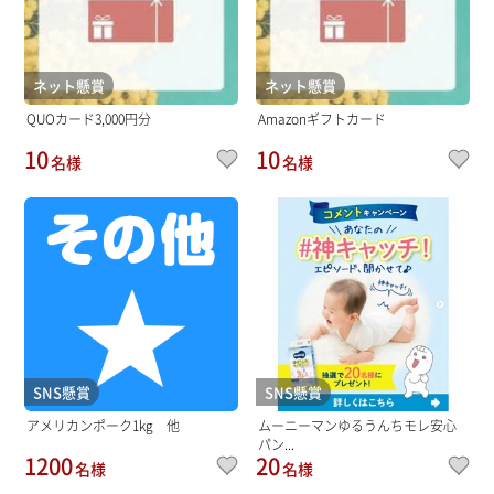
ネット懸賞
ネット懸賞
QUOカード3,000円分
Amazonギフトカード
10
10
名様
名様
SNS懸賞
SNS懸賞
アメリカンポーク1kg 他
ムーニーマンゆるうんちモレ安心
パン...
1200
20
名様
名様