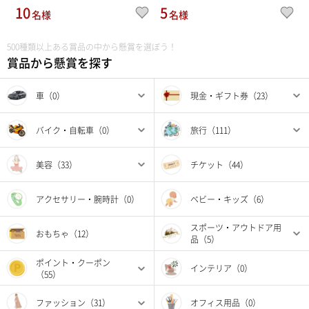
10
5
名様
名様
500種類以上ある賞品の中から懸賞を選ぼう！
賞品から懸賞を探す
車（0）
現金・ギフト券（23）
バイク・自転車（0）
旅行（111）
美容（33）
チケット（44）
アクセサリー・腕時計（0）
ベビー・キッズ（6）
スポーツ・アウトドア用
おもちゃ（12）
品（5）
ポイント・クーポン
インテリア（0）
（55）
ファッション（31）
オフィス用品（0）