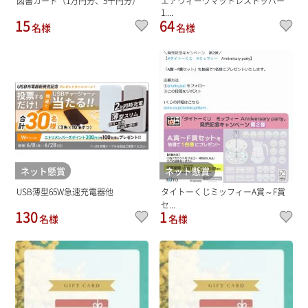
図書カード（1万円分、5千円分）
エアウィーヴマットレストッパー
1....
15
64
名様
名様
ネット懸賞
ネット懸賞
USB薄型65W急速充電器他
タイトーくじミッフィーA賞～F賞
セ...
130
1
名様
名様