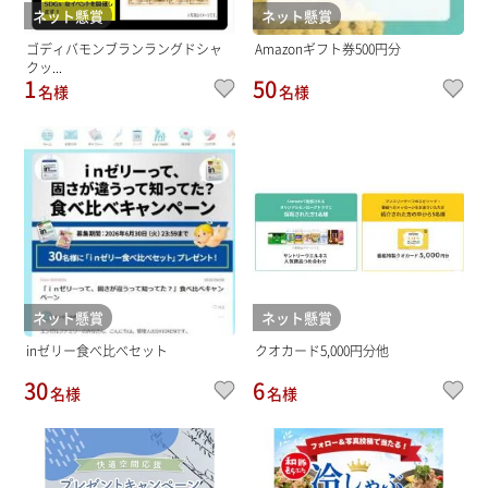
ネット懸賞
ネット懸賞
ゴディバモンブランラングドシャ
Amazonギフト券500円分
クッ...
1
50
名様
名様
ネット懸賞
ネット懸賞
inゼリー食べ比べセット
クオカード5,000円分他
30
6
名様
名様