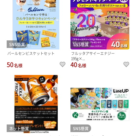
SNS懸賞
SNS懸賞
バールセンビスケットセット
フルッタアサイーエナジー
195g×...
50
40
名様
名様
ネット懸賞
SNS懸賞