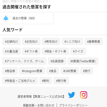
過去に開催された懸賞を確認しよう！
過去開催された懸賞を探す
過去の懸賞（669）
人気ワード
#主婦向け
#女性向け
#男性向け
#シニア向け
#豪華懸賞
#大量当選
#ギフト券
#現金・ギフト券
#クイズ
#アンケート、クイズ、ゲーム
#会員登録
#X懸賞(Twitter懸賞)
#商品券
#Instagram懸賞
#食品
#LINE懸賞
#旅行
#特産品・ご当地グルメ
#飲料
#旅行券
運営者情報【懸賞ニュース公式SNS】
掲載依頼・お問い合わせ
プライバシーポリシー