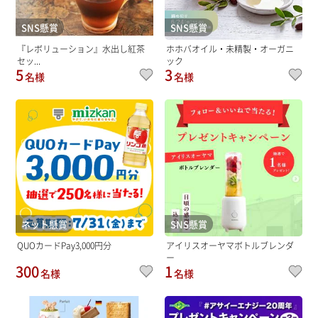
SNS懸賞
SNS懸賞
『レボリューション』水出し紅茶
ホホバオイル・未精製・オーガニ
セッ...
ック
5
3
名様
名様
ネット懸賞
SNS懸賞
QUOカードPay3,000円分
アイリスオーヤマボトルブレンダ
ー
300
1
名様
名様