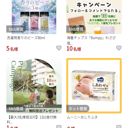
SNS懸賞
SNS懸賞
洗濯用香りのビーズ80ml
海苔チップス「Bumpy」わさび
塩...
5
10
名様
名様
SNS懸賞
ネット懸賞
【最大3名様宿泊可】1泊2食付無
ムーニーおしりふき
料...
1