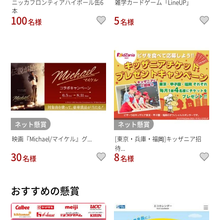
ニッカフロンティアハイボール缶6
雑学カードゲーム「LineUP」
本
100
5
名様
名様
ネット懸賞
ネット懸賞
映画『Michael/マイケル』グ...
[東京・兵庫・福岡]キッザニア招
待...
30
8
名様
名様
おすすめの懸賞