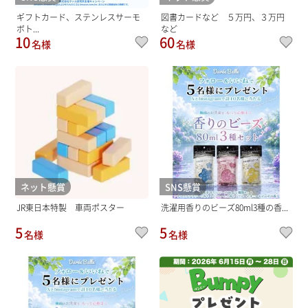
ギフトカード、ステンレスサーモ
図書カードなど ５万円、３万円
ボト...
など
10
60
名様
名様
ネット懸賞
SNS懸賞
JR東日本特製 車両ポスター
洗濯用香りのビーズ80ml3種の香...
5
5
名様
名様