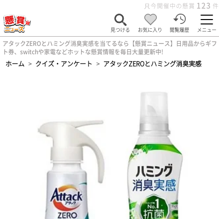
123
只今開催中の懸賞
件
見つける
お気に入り
閲覧履歴
メニュー
アタックZEROとハミング消臭実感を当てるなら【懸賞ニュース】日用品からギフ
ト券、switchや家電などホットな懸賞情報を毎日大量更新中!
ホーム
>
クイズ・アンケート
>
アタックZEROとハミング消臭実感