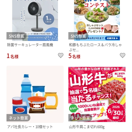
SNS懸賞
SNS懸賞
除菌サーキュレーター扇風機
和豚もちぶたロース＆バラ冷しゃ
ぶセ...
1
5
名様
名様
ネット懸賞
ネット懸賞
アパ社長カレー・10個セット
山形牛肩こま切れ600g