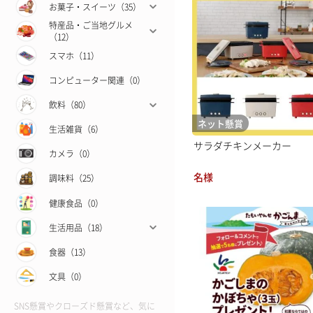
お菓子・スイーツ（35）
特産品・ご当地グルメ
（12）
スマホ（11）
コンピューター関連（0）
飲料（80）
ネット懸賞
生活雑貨（6）
サラダチキンメーカー
カメラ（0）
名様
調味料（25）
健康食品（0）
生活用品（18）
食器（13）
文具（0）
SNS懸賞やクローズド懸賞など、気に