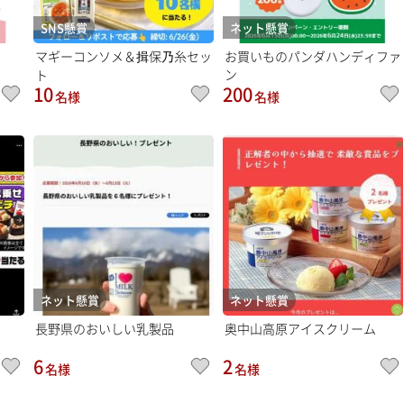
SNS懸賞
ネット懸賞
マギーコンソメ＆揖保乃糸セッ
お買いものパンダハンディファ
ン
ト
10
200
名様
名様
ネット懸賞
ネット懸賞
長野県のおいしい乳製品
奥中山高原アイスクリーム
6
2
名様
名様