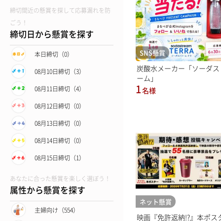
締切間近の懸賞を探して応募漏れを防
ごう！
締切日から懸賞を探す
SNS懸賞
本日締切（0）
炭酸水メーカー「ソーダス
08月10日締切（3）
ーム」
1
08月11日締切（4）
名様
08月12日締切（0）
08月13日締切（0）
08月14日締切（0）
08月15日締切（1）
あなたに合った懸賞を楽しく選ぼう！
属性から懸賞を探す
ネット懸賞
主婦向け（554）
映画『免許返納!?』本ポス