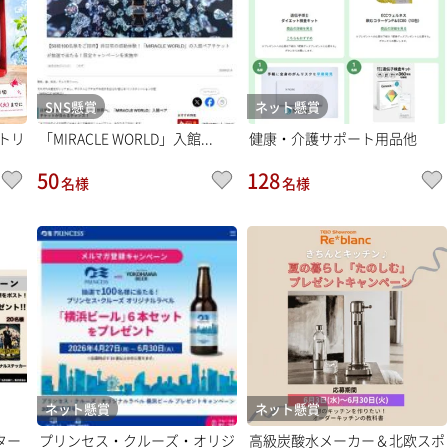
SNS懸賞
ネット懸賞
トリ
「MIRACLE WORLD」入館...
健康・介護サポート用品他
50
128
名様
名様
ネット懸賞
ネット懸賞
ター
プリンセス・クルーズ・オリジ
高級炭酸水メーカー＆北欧スポ