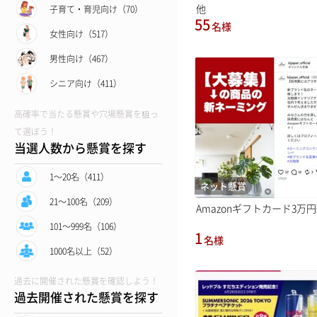
他
子育て・育児向け（70）
55
名様
女性向け（517）
男性向け（467）
シニア向け（411）
高確率で当たる懸賞や穴場懸賞を狙っ
て選ぼう！
当選人数から懸賞を探す
1〜20名（411）
ネット懸賞
21〜100名（209）
Amazonギフトカード3万
101〜999名（106）
1
名様
1000名以上（52）
過去に開催された懸賞を確認しよう！
過去開催された懸賞を探す