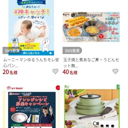
SNS懸賞
SNS懸賞
ムーニーマンゆるうんちモレ安
玉子焼と煮あなご丼・うどんセ
心パン...
ット無...
20
40
名様
名様