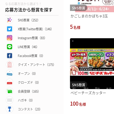
なる応募方法から選ぼう！
SNS懸賞
応募方法から懸賞を探す
かごしまのかぼちゃ3玉
SNS懸賞（252）
5
名様
X懸賞(Twitter懸賞)（146）
Instagram懸賞（83）
LINE懸賞（46）
Facabook懸賞（0）
クイズ・アンケート（175）
オープン（0）
クローズド（0）
SNS懸賞
会員登録（165）
ベビーチーズカッター
ハガキ（0）
100
名様
コンテスト（23）