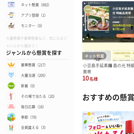
ネット懸賞（692）
アプリ登録（1）
モニター（0）
大量懸賞や豪華懸賞など、気になるジ
ャンルから選ぼう！
ジャンルから懸賞を探す
ネット懸賞
小豆島手延素麺 島の光 特
豪華懸賞（217）
黒帯
大量当選（205）
10
名様
新着（0）
おすすめの懸
その場で当たる（20）
毎日応募（16）
季節（79）
全員貰える（3）