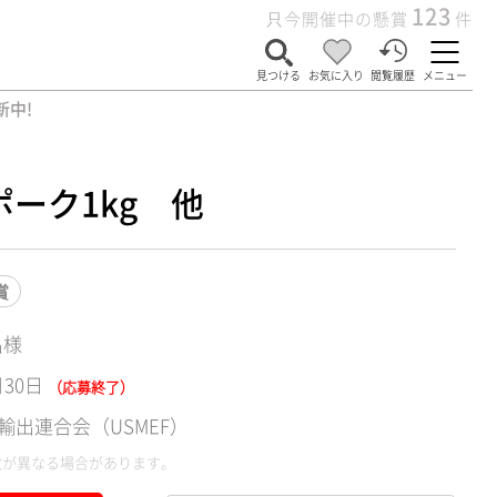
123
只今開催中の懸賞
件
見つける
お気に入り
閲覧履歴
メニュー
新中!
ーク1kg 他
賞
名様
月30日
（応募終了）
輸出連合会（USMEF）
数が異なる場合があります。