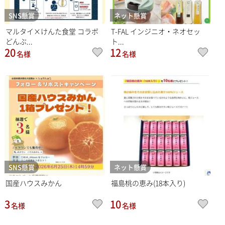
SNS懸賞
ネット懸賞
マルタイ×けんた食堂 コラボ
T-FAL インジニオ・ネオセッ
どんぶ...
ト...
20
12
名様
名様
SNS懸賞
ネット懸賞
国産ハウスみかん
福島桃の恵み(18本入り)
3
10
名様
名様