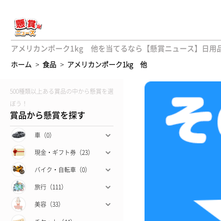
アメリカンポーク1kg 他を当てるなら【懸賞ニュース】日用品
ホーム
>
食品
>
アメリカンポーク1kg 他
500種類以上ある賞品の中から懸賞を選
ぼう！
賞品から懸賞を探す
車（0）
現金・ギフト券（23）
バイク・自転車（0）
旅行（111）
美容（33）