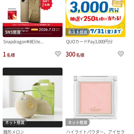
SNS懸賞
ネット懸賞
Snapdragon®8Elite...
QUOカードPay3,000円分
1
300
名様
名様
ネット懸賞
ネット懸賞
銭形メロン
ハイライトパウダー、アイセラ