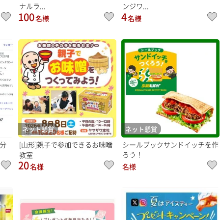
ナルラ...
ンジワ...
100
4
名様
名様
ネット懸賞
ネット懸賞
円分
[山形]親子で参加できるお味噌
シールブックサンドイッチを作
ろう！
教室
20
名様
名様