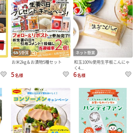
SNS懸賞
ネット懸賞
お米2kg＆お漬物5種セット
和玉100%使用生芋板こんにゃ
く4...
5
6
名様
名様