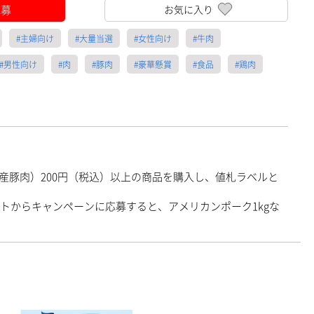
応募
お気に入り
#主婦向け
#大量当選
#女性向け
#牛肉
#男性向け
#肉
#豚肉
#豪華懸賞
#食品
#鶏肉
産豚肉）200円（税込）以上の商品を購入し、値札ラベルと
ントからキャンペーンに応募すると、アメリカンポーク1kgな