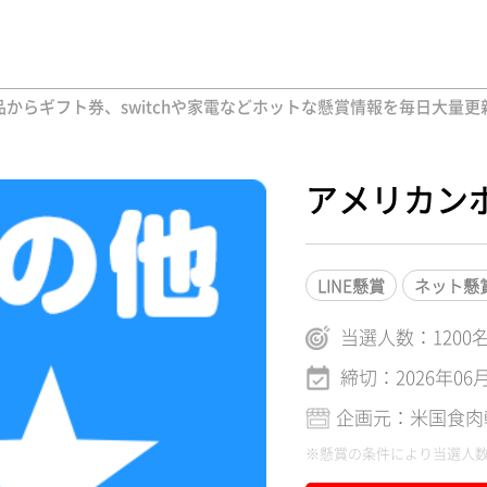
からギフト券、switchや家電などホットな懸賞情報を毎日大量更
アメリカンポ
LINE懸賞
ネット懸
当選人数：
1200
締切：2026年06
企画元：米国食肉
※懸賞の条件により当選人