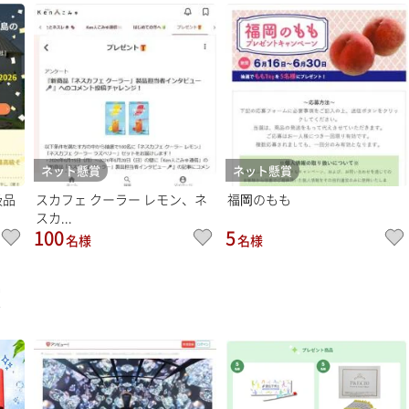
ネット懸賞
ネット懸賞
級品
スカフェ クーラー レモン、ネ
福岡のもも
スカ...
100
5
名様
名様
賞