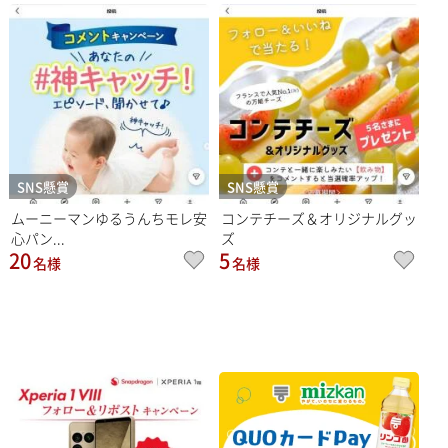
SNS懸賞
SNS懸賞
ムーニーマンゆるうんちモレ安
コンテチーズ＆オリジナルグッ
心パン...
ズ
20
5
名様
名様