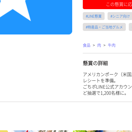
この懸賞に
#LINE懸賞
#シニア向け
#特産品・ご当地グルメ
食品
>
肉
>
牛肉
懸賞の詳細
アメリカンポーク（米国
レシートを準備。
ごちポLINE公式アカウ
ど抽選で1,200名様に。