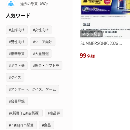
過去の懸賞（669）
人気ワード
#主婦向け
#女性向け
ネット懸賞
#男性向け
#シニア向け
SUMMERSONIC 2026 ...
#豪華懸賞
#大量当選
99
名様
#ギフト券
#現金・ギフト券
#クイズ
#アンケート、クイズ、ゲーム
#会員登録
#X懸賞(Twitter懸賞)
#商品券
#Instagram懸賞
#食品