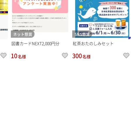
ネット懸賞
SNS懸賞
図書カードNEXT2,000円分
紅茶おたのしみセット
10
300
名様
名様