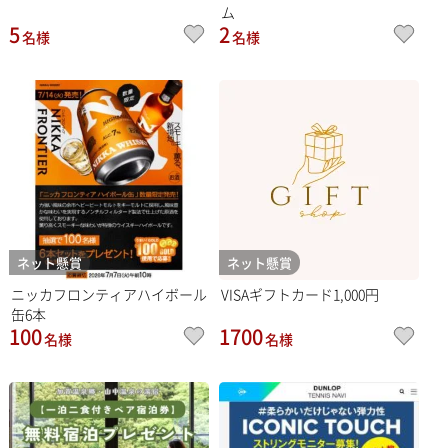
ム
5
2
名様
名様
ネット懸賞
ネット懸賞
ニッカフロンティアハイボール
VISAギフトカード1,000円
缶6本
100
1700
名様
名様