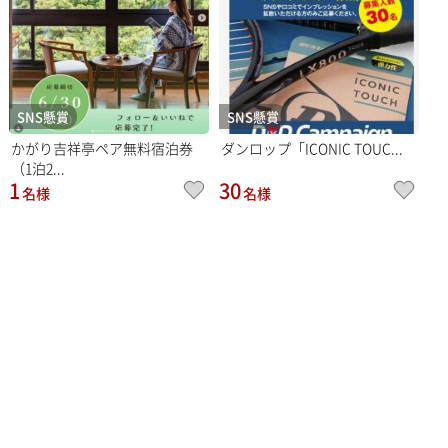
SNS懸賞
SNS懸賞
かがり吉祥亭ペア無料宿泊券
ダンロップ「ICONIC TOUC...
（1泊2...
1
30
名様
名様